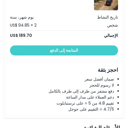
مع إطلالات بانورامية.
جولة حول هضبة لاسيثي
سياسة الإلغاء
حلقة خلابة حول الهضبة التاريخية، مع التوقف في قرى ساحرة لالتقاط
الصور والتعرّف على الحياة الريفية في كريت.
تاريخ النشاط
يوم شهر، سنة
الغداء
وجبة كريتية أصيلة في مطعم جبلي تقليدي، تُقدّم مكونات طازجة ومحلية
شخص
US$ 94.85 × 2
المصدر.
طواحين الهواء في لاسيثي
الإجمالي
US$ 189.70
توقف سريع بين الطواحين الهوائية الأيقونية لالتقاط الصور والتعرّف على
دورها في الماضي الزراعي للمنطقة.
العودة (18:00–18:45)
المتابعة إلى الدفع
استرخِ في النقل المشترك إلى فندقك، الوصول بين 18:00 و18:45.
احجز بثقة
ضمان أفضل سعر
لا رسوم للحجز
دفع مشفر من طرف إلى طرف بالكامل
دعم العملاء على مدار الساعة
تقييم 4.8 من 5 ⭐ على ترستبايلوت
4.7/5 ⭐ التقييم على جوجل