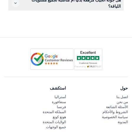
مع مشروبات، نقل ذهابًا وإيابًا من الفندق، رسوم الوقود،
اللياقة؟
والضرائب—كلها مشمولة في السعر.
تتضمن الجولة قيادة في طرق وعرة وبعض المشي، لكنها
مصممة لتناسب معظم مستويات اللياقة البدنية. طالما يمكنك
الانضمام إلى السيارة بسهولة والمشي لمسافات قصيرة، ستكون
بخير.
حول
استكشف
اتصل بنا
أستراليا
من نحن
سنغافورة
الأسئلة الشائعة
فرنسا
الشروط والأحكام
المملكة المتحدة
سياسة الخصوصية
هونغ كونغ
المدونة
الولايات المتحدة
جميع الوجهات