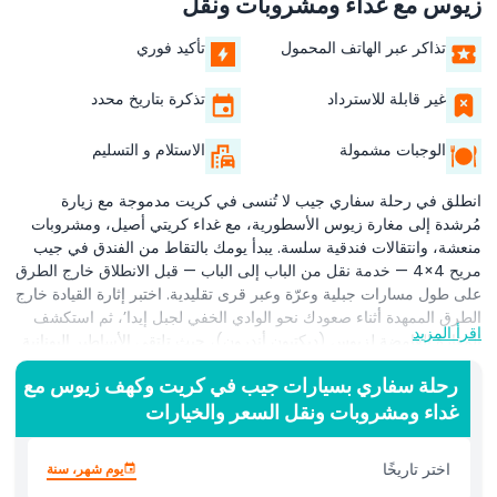
زيوس مع غداء ومشروبات ونقل
تذاكر عبر الهاتف المحمول
تأكيد فوري
غير قابلة للاسترداد
تذكرة بتاريخ محدد
الوجبات مشمولة
الاستلام و التسليم
انطلق في رحلة سفاري جيب لا تُنسى في كريت مدموجة مع زيارة
مُرشدة إلى مغارة زيوس الأسطورية، مع غداء كريتي أصيل، ومشروبات
منعشة، وانتقالات فندقية سلسة. يبدأ يومك بالتقاط من الفندق في جيب
مريح 4×4 — خدمة نقل من الباب إلى الباب — قبل الانطلاق خارج الطرق
على طول مسارات جبلية وعرّة وعبر قرى تقليدية. اختبر إثارة القيادة خارج
الطرق الممهدة أثناء صعودك نحو الوادي الخفي لجبل إيدا’، ثم استكشف
اقرأ المزيد
المغارة الغامضة لزيوس (ديكتيون أندرون)، حيث تلتقي الأساطير اليونانية
بتشكيلات صواعد مذهلة. بعد مغامرتك في المغارة، تذوق غداءً متوسطيًا
رحلة سفاري بسيارات جيب في كريت وكهف زيوس مع
طازجًا من المزرعة يضم زيت زيتون محليًا، وجبنًا، ومنتجات موسمية،
غداء ومشروبات ونقل السعر والخيارات
مصحوبًا بمشروبات غازية غير محدودة ونبيذ إقليمي. استمتع بإطلالات
بانورامية على ريف كريت أثناء تناولك الطعام تحت أشجار الزيتون، ثم
واصل جولة السفاري عبر بساتين الزيتون وممرات جبلية ونقاط مشاهدة
اختر تاريخًا
يوم شهر، سنة
خلابة مثالية لتصوير المناظر الطبيعية. مثالي لعشّاق المغامرة ومحبي