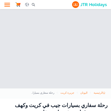
le Search Opener Icon
الرئيسية
اليونان
جزيرة كريت
رحلة سفاري بسيارات جيب في كريت وكهف زيوس مع غداء ومشروبات ونقل
رحلة سفاري بسيارات جيب في كريت وكهف