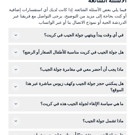
الأسئلة الشائعة
فيما يلي بعض الأسئلة الشائعة. إذا كانت لديك أي استفسارات إضافية
أو كنت بحاجة إلى مزيد من التوضيح، يرجى التواصل مع فريقنا عبر
الدردشة الحية أو نموذج الاتصال بنا أو عبر الواتساب.
في أي وقت يبدأ وينتهي جولة الجيب في كريت؟
عادةً ما تنطلق الجولة حوالي الساعة 8:30 صباحًا وتعود بحلول
هل جولة الجيب في كريت مناسبة للأطفال الصغار أو الرضع؟
الساعة 4:30 مساءً، لكن الأوقات الدقيقة قد تختلف حسب
الموسم ومزود الخدمة، لذا يرجى التحقق من الجدول أثناء
نعم، يمكن للأطفال الذين يبلغون من العمر سنتين فما فوق
الحجز. (قابلة للتغيير — يرجى التأكيد عند الحجز)
ماذا يجب أن أحضر معي في مغامرة جولة الجيب؟
الانضمام، لكن يجب أن يكون الأطفال بين 2-17 سنة برفقة
شخص بالغ يدفع ثمن التذكرة. لا يوجد حد أقصى للعمر للمشاركة
ارتدِ ملابس مريحة وأحذية متينة مناسبة للطرق الوعرة، ولا تنسَ
في النشاط.
هل يمكنني حجز جولة الجيب وكهف زيوس مباشرة عبر هذا
الحماية من الشمس مثل قبعة وكريم واقي من الشمس. ومن
الموقع؟
الجيد أيضًا إحضار كاميرا لالتقاط المناظر الخلابة!
نعم، يمكنك حجز مغامرة جولة الجيب عبر الإنترنت من هنا. فقط
ما هي سياسة الإلغاء لجولة الجيب هذه في كريت؟
اختر التاريخ المفضل لديك وتحقق من التوافر من خلال عملية
الحجز السهلة لدينا.
التذاكر غير قابلة للاسترداد ولا يمكن إلغاؤها، لذا يرجى التأكد من
ماذا تشمل جولة الجيب؟
خططك قبل الحجز. تذكرتك صالحة فقط للتاريخ والوقت الذي
تختاره.
تشمل الجولة سائقًا/دليلًا محترفًا يتحدث الإنجليزية، وجبة غداء
هل جولة الجيب مرهقة بدنيًا أم مناسبة لجميع مستويات