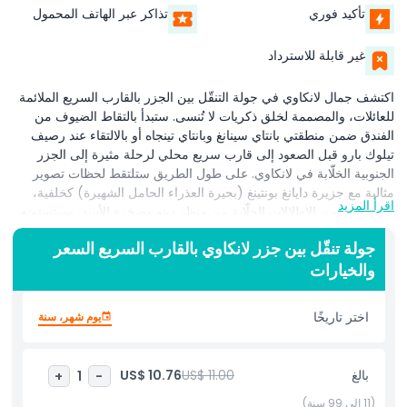
تأكيد فوري
تذاكر عبر الهاتف المحمول
غير قابلة للاسترداد
اكتشف جمال لانكاوي في جولة التنقّل بين الجزر بالقارب السريع الملائمة
للعائلات، والمصممة لخلق ذكريات لا تُنسى. ستبدأ بالتقاط الضيوف من
الفندق ضمن منطقتي بانتاي سينانغ وبانتاي تينجاه أو بالالتقاء عند رصيف
تيلوك بارو قبل الصعود إلى قارب سريع محلي لرحلة مثيرة إلى الجزر
الجنوبية الخلّابة في لانكاوي. على طول الطريق ستلتقط لحظات تصوير
مثالية مع جزيرة دايانغ بونتينغ (بحيرة العذراء الحامل الشهيرة) كخلفية،
اقرأ المزيد
وستندهش من الإطلالات الخلّابة من منظر دينو وصخرة الأسد، وستستمتع
بنشاط إطعام الأسماك المرح في جزيرة جونغ. المحطة التالية: جزيرة
جولة تنقّل بين جزر لانكاوي بالقارب السريع السعر
سينغا بيسار حيث تشاهد النسور البرية تحلق فوقك، ثم تسترخي على
والخيارات
الرمال البيضاء البكر ومياه جزيرة بيراس باساه الصافية. اختر ترقية
مغامرتك بالغطس السطحي في جزيرة ليون مارين أو بغداء شواء يُقدَّم
على الشاطئ في نفس الموقع. سواء انضممت إلى جولة مشتركة صباحية
اختر تاريخًا
يوم شهر، سنة
أو مسائية أو حجزت استئجارًا خاصًا يصل إلى 16 ضيفًا، فهذه الرحلة
الصديقة للبيئة مثالية للعائلات والأزواج ومحبي الطبيعة على حد سواء.
يضمن توفير النقل من وإلى الفندق (لنزلاء بانتاي سينانغ وبانتاي تينجاه) أو
بالغ
US$ 11.00
US$ 10.76
+
1
-
خيار نقطة الالتقاء سهولة الوصول، بينما يلبي البرنامج المرن متطلبات نوع
الجولة الذي تختاره (الغوص السطحي أو الشواء) وقد يختلف بناءً على
(11 إلى 99 سنة)