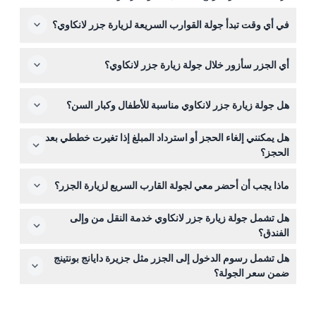
في أي وقت تبدأ جولة القوارب السريعة لزيارة جزر لانكاوي؟
عادةً تبدأ الجولات إما في الساعة 9:00 صباحًا أو 2:00 ظهرًا
أي الجزر سأزور خلال جولة زيارة جزر لانكاوي؟
وتستغرق حوالي 4 ساعات. توفر الجولات الخاصة أوقات انطلاق
مرنة بين الساعة 9:00 صباحًا و1:00 ظهرًا (قد تتغير - يرجى
ستستكشف عدة جزر بما في ذلك جزيرة دايانج بونتينج وبحيرتها
التأكيد عند الحجز).
هل جولة زيارة جزر لانكاوي مناسبة للأطفال وكبار السن؟
العذبة الشهيرة، وجزيرة سنغا بسيار لمشاهدة النسور، وجزيرة
بئراس باساه حيث يمكنك الاسترخاء على الشواطئ الرملية
نعم، الجولة ترحب بالضيوف من عمر 3 إلى 99 سنة، مع أسعار
البيضاء وإطعام الأسماك.
هل يمكنني إلغاء الحجز أو استرداد المبلغ إذا تغيرت خططي بعد
تذاكر للأطفال والبالغين على التوالي.
الحجز؟
التذاكر غير قابلة للاسترداد ولا يمكن إلغاؤها، لذا تأكد من الحجز
ماذا يجب أن أحضر معي لجولة القارب السريع لزيارة الجزر؟
بعناية لتاريخ ووقت الجولة التي تخطط للانضمام إليها.
احضر ملابس السباحة ومنشفة للاستمتاع بوقت الشاطئ
هل تشمل جولة زيارة جزر لانكاوي خدمة النقل من وإلى
والسباحة بشكل مريح أثناء الجولة.
الفندق؟
النقل المجاني من وإلى الفندق متوفر فقط للفنادق الواقعة في
هل تشمل رسوم الدخول إلى الجزر مثل جزيرة دايانج بونتينج
بانتاي تشينانج وبانتاي تنتجاه؛ وإلا فستحتاج للذهاب مباشرة إلى
ضمن سعر الجولة؟
نقطة الالتقاء عند رصيف تلوك بارو.
رسوم الدخول إلى جزيرة دايانج بونتينج والمصاريف الشخصية
الأخرى غير مشمولة في سعر الجولة ويجب دفعها بشكل