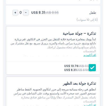
أحوال الطقس والبحر. اختبر أهم الأنشطة "للقيام بها في لانكاوي" في هذه
الرحلة السريعة التي لا تُنسى عبر إحدى أجمل مجموعات الجزر في
طفل
US$ 8.56
US$ 8.31
+
0
-
ماليزيا.
(3 إلى 10 سنوات)
أبرز المعالم
تذكرة – جولة صباحية
ابدأ يومك بمغامرة صباحية خلابة للتنقل بين الجزر في لانكاوي. قم بزيارة
المتضمنات
دايانغ بونتينغ، جزيرة بيراس باساه والمزيد بزورق سريع، مع نقل مشترك من
بانتاي سينانغ وبانتاي تنجاه مشمول لراحتك.
المتضمنات
اقرأ المزيد
سياسة الأطفال والبالغين
جولة بزورق سريع مشتركة إلى دايانغ بونتينغ، دينو فيو، صخرة الأسد,
نشاط إطعام الأسماك ومشاهدة النسور
الاسترخاء على شاطئ جزيرة بيراس باساه
بالغ:
US$ 11.00
US$ 10.76
نقل فندقي مشترك (بانتاي سينانغ وبانتاي تنجاه) أو الالتقاء عند رصيف
وقت الالتقاط ووقت التوصيل
طفل:
US$ 8.56
US$ 8.31
تلوق بارو
تذكرة جولة بعد الظهر
الاستثناءات
انطلق في رحلة مسائية مريحة إلى جزر لنكاوي الجنوبية. التقط مناظر
تستحق الصور عند صخرة الأسد واستمتع بوقت على الشاطئ في بيراس
ساعات العمل
باساه. يشمل النقل المشترك ذهابًا وإيابًا من مناطق فنادق مختارة.
المتضمنات
اقرأ المزيد