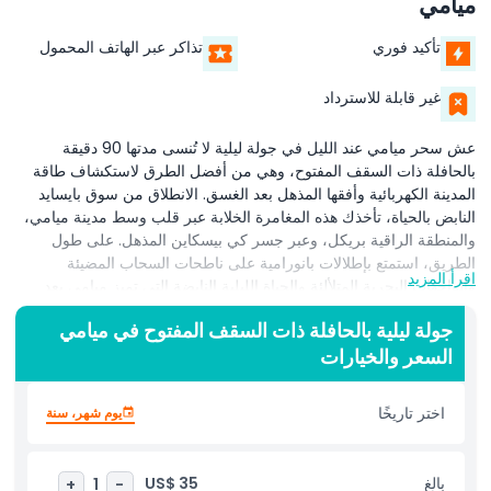
ميامي
تأكيد فوري
تذاكر عبر الهاتف المحمول
غير قابلة للاسترداد
عش سحر ميامي عند الليل في جولة ليلية لا تُنسى مدتها 90 دقيقة
بالحافلة ذات السقف المفتوح، وهي من أفضل الطرق لاستكشاف طاقة
المدينة الكهربائية وأفقها المذهل بعد الغسق. الانطلاق من سوق بايسايد
النابض بالحياة، تأخذك هذه المغامرة الخلابة عبر قلب وسط مدينة ميامي،
والمنطقة الراقية بريكل، وعبر جسر كي بيسكاين المذهل. على طول
الطريق، استمتع بإطلالات بانورامية على ناطحات السحاب المضيئة
اقرأ المزيد
والواجهات البحرية المتلألئة والحياة الليلية النابضة التي تميز ميامي بعد
الظلام. هذه الجولة الليلية في ميامي مثالية للزوار الذين يرغبون في
جولة ليلية بالحافلة ذات السقف المفتوح في ميامي
اكتشاف أبرز معالم المدينة في ضوء جديد. مر عبر بوليفارات تصطف على
السعر والخيارات
جانبيها أشجار النخيل ومر بالمناطق الثقافية والمطاعم العصرية والهندسة
المعمارية التاريخية بينما تستمتع بنسيم المساء المنعش من السطح المفتوح
للحافلة. مع تعليق حي جذاب من مرشد خبير، ستتعرف على حقائق مثيرة
اختر تاريخًا
يوم شهر، سنة
عن تاريخ ميامي وثقافتها وأحيائها الأيقونية مثل ساوث بيتش، المشهورة
بحياتها الليلية الأسطورية وسحر فن الآرت ديكو. سواء كنت تزور المدينة
لأول مرة أو عائداً إليها، تقدم هذه الجولة مزيجًا آسرًا من مشاهدة المعالم
بالغ
US$ 35
+
1
-