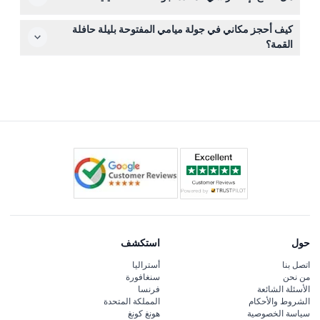
بانورامية في الهواء الطلق.
أحضر سترة خفيفة أو سويتر لأن الجو قد يكون مهبليًا في
كيف أحجز مكاني في جولة ميامي المفتوحة بليلة حافلة
الحافلة المكشوفة، ولا تنسَ كاميرا لالتقاط مناظر المدينة
القمة؟
المبهرة.
يمكنك بسهولة حجز تذاكرك عبر الإنترنت هنا على هذا الموقع،
حيث يمكنك أيضًا التحقق من التوافر لتاريخ ووقت تفضيلك.
حول
استكشف
اتصل بنا
أستراليا
من نحن
سنغافورة
الأسئلة الشائعة
فرنسا
الشروط والأحكام
المملكة المتحدة
سياسة الخصوصية
هونغ كونغ