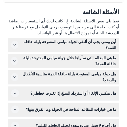
الأسئلة الشائعة
فيما يلي بعض الأسئلة الشائعة. إذا كانت لديك أي استفسارات إضافية
أو كنت بحاجة إلى مزيد من التوضيح، يرجى التواصل مع فريقنا عبر
الدردشة الحية أو نموذج الاتصال بنا أو عبر الواتساب.
أين ومتى يجب أن ألتقي لجولة ميامي المفتوحة بليلة حافلة
القمة؟
يجب أن تلتقي في بايسايد ماركيتبليس قبل موعد الانطلاق في
ما هي المعالم التي سأراها خلال جولة ميامي المفتوحة بليلة
الساعة 8:00 مساءً بخمس عشرة دقيقة على الأقل لتأمين
حافلة القمة؟
مقعدك، حيث يُمنح المقعد على أساس أسبقية الحضور (قد يتغير
تأخذك الجولة عبر وسط مدينة ميامي، بريكل، وعبر جسر كي
هذا - يرجى التأكد وقت الحجز).
هل جولة ميامي المفتوحة بليلة حافلة القمة مناسبة للأطفال
بيسكاين، مقدمة مناظر خلابة للأفق المضاء لميامي، والحياة
والرضع؟
الليلية النابضة، والأماكن الثقافية الشهيرة.
نعم، يمكن للرضع من عمر 0-2 الانضمام مجانًا، ويحصل
هل يمكنني الإلغاء أو استرداد المبلغ إذا تغيرت خططي؟
الأطفال من 3-12 على سعر الأطفال، وأي شخص يبلغ 13 عامًا أو
أكثر يدفع سعر البالغين. فقط تأكد من تضمين جميع الركاب عند
التذاكر غير قابلة للاسترداد ولا يُسمح بالإلغاء، لذا تأكد من
الحجز.
ما هي خيارات المقاعد المتاحة في الجولة وما الفرق بينها؟
خططك قبل الحجز.
يمكنك اختيار المقاعد العادية التي تحمي من الرياح وتوفر رؤية
هل أحتاج لإحضار شيء محدد لجولة الحافلة الليلية؟
واضحة من خلال غطاء زجاجي أعلاه، أو المقاعد الممتازة لتجربة