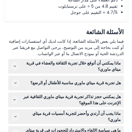
دعم العملاء على مدار الساعة
تقييم 4.8 من 5 ⭐ على ترستبايلوت
4.7/5 ⭐ التقييم على جوجل
الأسئلة الشائعة
فيما يلي بعض الأسئلة الشائعة. إذا كانت لديك أي استفسارات إضافية
أو كنت بحاجة إلى مزيد من التوضيح، يرجى التواصل مع فريقنا عبر
الدردشة الحية أو نموذج الاتصال بنا أو عبر الواتساب.
ماذا يمكنني أن أتوقع خلال تجربة الثقافة والعشاء في قرية
ميتاي ماوري؟
ستستمتع بأمسية مدتها 3 ساعات مليئة بحفل ترحيب تقليدي،
هل تجربة قرية ميتاي ماوري مناسبة للأطفال أو الرضع؟
وعروض ثقافية مثيرة للماوري بما في ذلك الهاكا، وعشاء على
طراز البوفيه هانجي، وجلسة أسئلة وأجوبة، وجولة ليلية مع
نعم، يمكن للأطفال الذين تتراوح أعمارهم بين 5 و13 عامًا
مرشد لرؤية ديدان التوهج والتعرف على تراث القرية.
هل يمكنني حجز تذاكر تجربة قرية ميتاي ماوري الثقافية عبر
الحضور، بينما الرضع من 0 إلى 4 سنوات ينضمون مجانًا. يُرجى
الإنترنت على هذا الموقع؟
ملاحظة أنه يتم تطبيق أسعار البالغين على الأطفال الذين تبلغ
بالتأكيد! يمكنك التحقق من التوافر وحجز تذاكرك بأمان عبر
أعمارهم 14 عامًا فأكثر.
ماذا يجب أن أرتدي وأحضر لتجربة أمسيات قرية ميتاي
الإنترنت هنا للتاريخ والوقت الذي تفضله.
ماوري؟
ارتد ملابس مريحة ومناسبة للطقس، مثل طبقات دافئة في
ما هي سياسة الإلغاء والاسترداد للحجوزات في قرية ميتاي