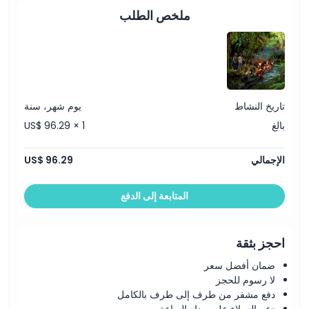
ساعات العمل
ملخص الطلب
ما يجب معرفته
الموقع
تاريخ النشاط
يوم شهر، سنة
بالغ
US$ 96.29 × 1
كيفية الوصول إلى هناك
الإجمالي
US$ 96.29
كيفية الاسترداد
المتابعة إلى الدفع
قواعد اللباس
احجز بثقة
سياسة الإلغاء
ضمان أفضل سعر
لا رسوم للحجز
دفع مشفر من طرف إلى طرف بالكامل