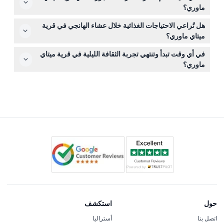
الشتاء أو قبعة في الصيف. الأحذية المريحة ضرورية لجزء
ماوري؟
المشي في الغابة من الأمسية.
التذاكر غير قابلة للاسترداد ولا يمكن إلغاؤها، لذا يرجى التأكد من
هل تُراعي الاحتياجات الغذائية خلال عشاء الهانجي في قرية
خططك عند الحجز لأن تذكرتك خاصة بالتاريخ والوقت المحددين.
ميتاي ماوري؟
نعم، يقدم البوفيه خيارات لبعض الاحتياجات الغذائية، بما في ذلك
في أي وقت تبدأ وتنتهي تجربة الثقافة الليلية في قرية ميتاي
النباتي، والنباتي الصرف، وخيارات خالية من الغلوتين، مع تحضير
ماوري؟
جميع اللحوم بالحلال.
تقام الفعالية من الساعة 6:00 مساءً حتى 9:00 مساءً يوميًا (قد
تتغير الأوقات - يرجى التأكد عند الحجز).
حول
استكشف
اتصل بنا
أستراليا