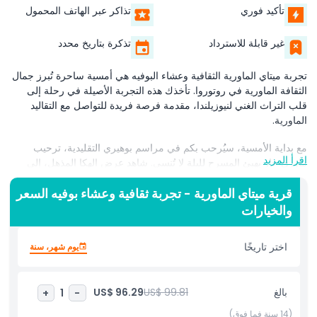
تأكيد فوري
تذاكر عبر الهاتف المحمول
غير قابلة للاسترداد
تذكرة بتاريخ محدد
تجربة ميتاي الماورية الثقافية وعشاء البوفيه هي أمسية ساحرة تُبرز جمال
الثقافة الماورية في روتوروا. تأخذك هذه التجربة الأصيلة في رحلة إلى
قلب التراث الغني لنيوزيلندا، مقدمة فرصة فريدة للتواصل مع التقاليد
الماورية.
مع بداية الأمسية، سيُرحب بكم في مراسم بوهيري التقليدية، ترحيب
اقرأ المزيد
ماوري حار يهيئ المسرح لليلة لا تُنسى. شاهد عرض الهكا المذهل، إلى
جانب عروض ثقافية آسرة أخرى مثل رقصات البوي والأغاني الساحرة.
يعرض المحاربون الماهرون بالزي التقليدي تقنيات الأسلحة القديمة
قرية ميتاي الماورية - تجربة ثقافية وعشاء بوفيه السعر
والتجديف في الزوارق، مما يعزز الانغماس الثقافي.
والخيارات
واحدة من أبرز فقرات الأمسية هي كشف الستار عن الهانجي، وليمة لذيذة
اختر تاريخًا
يوم شهر، سنة
تُطهى في الفرن الأرضي التقليدي. يتضمن عشاء البوفيه هذا لحوماً طرية
وخضروات وحلويات، مما يمنحك طعماً حقيقياً للمأكولات الماورية. أثناء
استمتاعك بالوجبة، ستتعرف على تاريخ ومعنى الهانجي في الثقافة
بالغ
US$ 99.81
US$ 96.29
+
1
-
الماورية.
(14 سنة فما فوق)