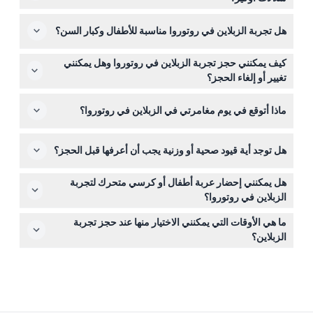
ارتدِ ملابس مريحة ومناسبة للطقس وأحذية مغطاة مناسبة
هل تجربة الزبلاين في روتوروا مناسبة للأطفال وكبار السن؟
للمشي لمسافة حوالي ٤٠٠ متر عبر الغابة. لا تنسَ إحضار واقي
شمس وزجاجة ماء لراحتك خلال اليوم.
نعم، يمكن للأطفال الذين يبلغون من العمر ٥ سنوات فما فوق
كيف يمكنني حجز تجربة الزبلاين في روتوروا وهل يمكنني
المشاركة، لكن يجب أن يكونوا برفقة شخص بالغ مدفوع إذا كان
تغيير أو إلغاء الحجز؟
عمرهم بين ٥-١٤ سنة. ويمكن لكبار السن حتى عمر ٩٩ سنة
يتم الحجز عبر الإنترنت من خلال هذا الموقع باختيار وقت
المشاركة بشرط استيفاء متطلبات الوزن والصحة.
ماذا أتوقع في يوم مغامرتي في الزبلاين في روتوروا؟
الانطلاق المفضل من الأوقات المتاحة. يرجى ملاحظة أن التذاكر
غير قابلة للاسترداد ولا يمكن إلغاؤها أو تغييرها.
تفضل بالوصول قبل ١٥ دقيقة من وقت الانطلاق المحجوز
هل توجد أية قيود صحية أو وزنية يجب أن أعرفها قبل الحجز؟
لتسجيل الدخول. تستمر الجولة حوالي ساعتين ونصف، وتشمل
أربع مسارات زبلاين، جسر أرجوحة، ومسارات للمشي على
يجب أن يزن المشاركون بين ٠ كجم و١٣٠ كجم لاستخدام
الألواح المطلة على الشلالات في بيئة غابات أصلية.
هل يمكنني إحضار عربة أطفال أو كرسي متحرك لتجربة
معدات الزبلاين بأمان. لا يُنصح للحوامل، الأطفال دون سن ٥
الزبلاين في روتوروا؟
سنوات، أو أي شخص يعاني من حالات طبية معينة بالمشاركة.
هذه النشاطات غير ملائمة لعربات الأطفال أو الكراسي المتحركة
ما هي الأوقات التي يمكنني الاختيار منها عند حجز تجربة
لأنها تتطلب المشي لنحو ٤٠٠ متر عبر مسارات الغابة خلال
الزبلاين؟
الجولة.
أوقات الانطلاق متوفرة يومياً عند الساعة ٠٩:٠٠، ١٠:٠٠، ١١:٠٠،
١١:٣٠، ١٢:٠٠، ١٣:٠٠، ١٤:٠٠، و١٥:٠٠، لذا يمكنك اختيار الوقت
الذي يناسب جدولك عند الحجز عبر الإنترنت (قد تتغير الأوقات -
يرجى التأكد عند الحجز).