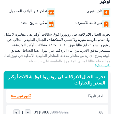
أوكير
تأكيد فوري
تذاكر عبر الهاتف المحمول
غير قابلة للاسترداد
تذكرة بتاريخ محدد
تجربة الحبال الانزلاقية في روتوروا فوق شلالات أوكير هي مغامرة لا مثيل
لها، تقدم طريقة مثيرة ولا تُنسى لاستكشاف الجمال الطبيعي الخلاب في
روتوروا. بينما تحلق عاليًا فوق الغابة الكثيفة وشلالات أوكير المتدفقة،
ستشعر بتدفق الأدرينالين أثناء انزلاقك عبر الهواء. هذا النشاط الصديق
للبيئة يمزج الإثارة مع مناظر مذهلة للمناظر الطبيعية الأصلية في نيوزيلندا،
مما يجعله مثاليًا لمحبي المغامرة والطبيعة على حد سواء.
اقرأ المزيد
تُبرز التجربة أيضًا النظام البيئي الفريد في روتوروا، حيث يشارك
المرشدون الخبراء رؤى رائعة عن النباتات المحلية والحيوانات وجهود
تجربة الحبال الانزلاقية في روتوروا فوق شلالات أوكير
الحفظ. انزلق فوق شلالات متلألئة ومجاري مائية نقية بينما تغمر نفسك في
السعر والخيارات
البيئة النابضة بالحياة. سواء كنت تزور مع العائلة أو الأصدقاء أو بمفردك،
فإن تجربة الحبال الانزلاقية في روتوروا فوق شلالات أوكير هي وسيلة
اختر تاريخًا
يوم شهر، سنة
استثنائية لصنع ذكريات دائمة. إنها ليست مجرد رحلة حبال انزلاقية؛ إنها
رحلة إلى قلب العجائب الطبيعية الخلابة في روتوروا.
بالغ
US$ 99.22
US$ 98.63
+
1
-