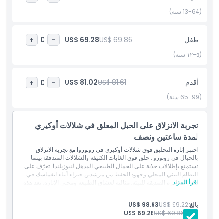
أبرز المعالم
(13-64 سنة)
المتضمنات
طفل
US$ 69.86
US$ 69.28
+
0
-
(٥–١٢ سنة)
سياسة الأطفال والبالغين
أقدم
US$ 81.61
US$ 81.02
+
0
-
الاستثناءات
(65-99 سنة)
غير مناسب لـ
تجربة الانزلاق على الحبل المعلق في شلالات أوكيري
لمدة ساعتين ونصف
اختبر إثارة التحليق فوق شلالات أوكيري في روتوروا مع تجربة الانزلاق
ساعات العمل
بالحبال في روتوروا. حلق فوق الغابات الكثيفة والشلالات المتدفقة بينما
تستمتع بإطلالات خلابة على الجمال الطبيعي المذهل لنيوزيلندا. تعرّف على
النظام البيئي المحلي وجهود الحفظ من مرشدين خبراء أثناء انغماسك في
ما يجب معرفته
اقرأ المزيد
هذه المغامرة الصديقة للبيئة. مثالية لعشاق الطبيعة ومحبي الإثارة، تعد هذه
التجربة بذكريات لا تُنسى في قلب روتوروا.
بالغ:
US$ 99.22
US$ 98.63
الموقع
طفل:
US$ 69.86
US$ 69.28