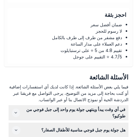
احجز بثقة
ضمان أفضل سعر
لا رسوم للحجز
دفع مشفر من طرف إلى طرف بالكامل
دعم العملاء على مدار الساعة
تقييم 4.8 من 5 ⭐ على ترستبايلوت
4.7/5 ⭐ التقييم على جوجل
الأسئلة الشائعة
فيما يلي بعض الأسئلة الشائعة. إذا كانت لديك أي استفسارات إضافية
أو كنت بحاجة إلى مزيد من التوضيح، يرجى التواصل مع فريقنا عبر
الدردشة الحية أو نموذج الاتصال بنا أو عبر الواتساب.
في أي وقت يبدأ وينتهي جولة يوم واحد إلى جبل فوجي من
طوكيو؟
تبدأ الجولات عادة بين الساعة 7:30 صباحًا و 8:30 صباحًا من
هل جولة يوم جبل فوجي مناسبة للأطفال الصغار؟
مواقع في وسط طوكيو مثل محطة طوكيو أو محطة شينجوكو،