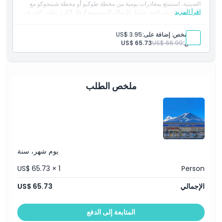
الصينية، استمتع بمغادرات يومية من محطة طوكيو أو محطة شينجوكو مع
اقرأ المزيد
خدمة موثوقة ومراعية. تشمل المعالم الموسمية أزهار الكرز وتلون الخريف.
يرجى ملاحظة أن رؤية جبل فوجي تعتمد على حالة الطقس.
الشموليات
لكل شخص: إضافة على:
US$ 3.95
الدخول إلى المعالم السياحية
شخص:
US$ 66.99
US$ 65.73
مرشد يتحدث الصينية / اليابانية
نقل ذهابًا وإيابًا من وإلى موقع اللقاء
ملخص الطلب
يوم شهر، سنة
US$ 65.73 × 1
Person
الإجمالي
US$ 65.73
المتابعة إلى الدفع