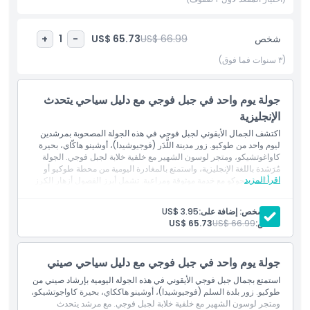
المتضمنات
شخص
US$ 66.99
US$ 65.73
+
1
-
(٣ سنوات فما فوق)
سياسة الأطفال والبالغين
جولة يوم واحد في جبل فوجي مع دليل سياحي يتحدث
ما يجب معرفته
الإنجليزية
اكتشف الجمال الأيقوني لجبل فوجي في هذه الجولة المصحوبة بمرشدين
ليوم واحد من طوكيو. زور مدينة اللَّدَر (فوجيوشيدا)، أوشينو هاكّاي، بحيرة
الموقع
كاواغوتشيكو، ومتجر لوسون الشهير مع خلفية خلابة لجبل فوجي. الجولة
مُرَشدة باللغة الإنجليزية، واستمتع بالمغادرة اليومية من محطة طوكيو أو
اقرأ المزيد
محطة شينجوكو مع خدمة موثوقة ومراعية. تشمل أبرز الفصول أزهار الكرز
سياسة الإلغاء
وتغير ألوان الخريف. مع ملاحظة أن رؤية جبل فوجي تعتمد على حالة
الطقس.
لكل شخص: إضافة على:
US$ 3.95
الشموليات
شخص:
US$ 66.99
US$ 65.73
الدخول إلى المعالم السياحية
مرشد يتحدث الإنجليزية
النقل ذهاباً وإياباً من وإلى موقع اللقاء
جولة يوم واحد في جبل فوجي مع دليل سياحي صيني
استمتع بجمال جبل فوجي الأيقوني في هذه الجولة اليومية بإرشاد صيني من
طوكيو. زور بلدة السلم (فوجيوشيدا)، أوشينو هاككاي، بحيرة كاواجوتشيكو،
ومتجر لوسون الشهير مع خلفية خلابة لجبل فوجي. مع مرشد يتحدث