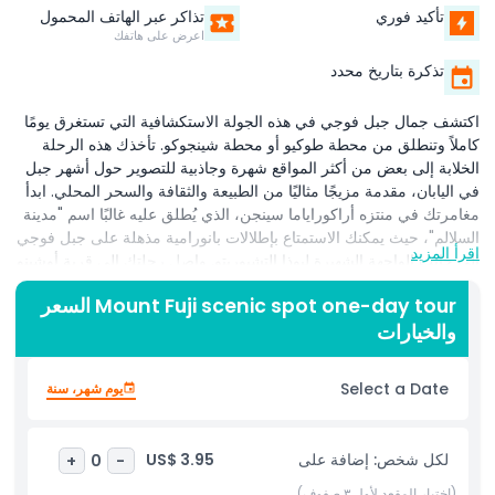
تأكيد فوري
تذاكر عبر الهاتف المحمول
اعرض على هاتفك
تذكرة بتاريخ محدد
اكتشف جمال جبل فوجي في هذه الجولة الاستكشافية التي تستغرق يومًا
كاملاً وتنطلق من محطة طوكيو أو محطة شينجوكو. تأخذك هذه الرحلة
الخلابة إلى بعض من أكثر المواقع شهرة وجاذبية للتصوير حول أشهر جبل
في اليابان، مقدمة مزيجًا مثاليًا من الطبيعة والثقافة والسحر المحلي. ابدأ
مغامرتك في منتزه أراكوراياما سينجن، الذي يُطلق عليه غالبًا اسم "مدينة
السلالم"، حيث يمكنك الاستمتاع بإطلالات بانورامية مذهلة على جبل فوجي
اقرأ المزيد
إلى جانب الواجهة الشهيرة لبوذا التشيوريتو. واصل رحلتك إلى قرية أوشينو
هاكّاي، وهي قرية تقليدية تشتهر ببرك الينابيع الصافية الكريستالية،
Mount Fuji scenic spot one-day tour السعر
والأجواء التاريخية، والخلفية الخلابة لجبل فوجي. بعد ذلك، قم بزيارة
والخيارات
منطقة بحيرة كاواجوتشي الجميلة، إحدى أفضل الأماكن لمشاهدة الجبل
عن قرب. تشمل الجولة أيضًا توقفًا عند نقطة المراقبة الشهيرة لمتجر
لوسون للراحة، وهو موقع تصوير شائع بين المسافرين من جميع أنحاء
Select a Date
يوم شهر، سنة
العالم. مثالية للزوار لأول مرة، توفر هذه الجولة طريقة ملائمة ولا تُنسى
لتجربة أبرز معالم منطقة جبل فوجي في يوم واحد.
لكل شخص: إضافة على
US$ 3.95
+
0
-
أبرز المعالم
(اختيار المقعد لأول ٣ صفوف)