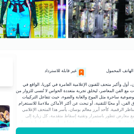
الهاتف المحمول
غير قابلة للاسترداد
ابتكار والفن الرقمي في متحف 1 في بوسان، أول وأكبر متحف للفنون الإعلامية الغامرة في كوريا، الواقع في
يات مع الفن المعاصر، ليخلق تجربة متعددة الحواس لا تُنسى للزوار من
بوسان، ستجوب مناطق موضوعية ساحرة مثل الموج والغابة والضوء، حيث تتفاعل التركيبات
فن، أو محبًا للتقنية، أو تبحث عن أكثر الأماكن ملاءمةً للانستغرام
ارض الغامرة والمناظر الرقمية. كأحد أبرز معالم بوسان، يأسر هذا المتحف الإعلامي
مع معارض تتطور باستمرار وتقنية إسقاط متقدمة، كل زيارة إلى