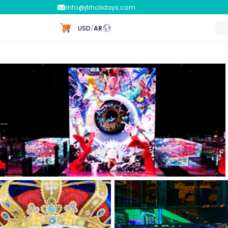
info@jtrholidays.com
USD
/
AR