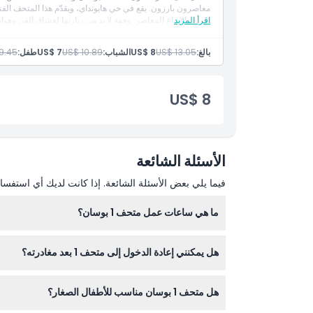
معاصرون بارزون. يقع في حي هايونداي، ويقدّم هذا المتحف الفن
اقرأ المزيد
تعريف الإبداع المعاصر. وجهة لا بد من زيارتها لعشاق الفن وهوا
كيفية الاسترداد
بالغ:
US$ 13.05
US$ 8
الشباب:
US$ 10.89
US$ 7
طفل:
9.45
سياسة الإلغاء
US$ 8
الأسئلة الشائعة
فيما يلي بعض الأسئلة الشائعة. إذا كانت لديك أي استفسار
ما هي ساعات عمل متحف 1 بوسان؟
هل يمكنني إعادة الدخول إلى متحف 1 بعد مغادرته؟
قبل ساعة من الإغلاق (قد تتغير المواعيد - يرجى التأكد
لا، لا يُسمح بإعادة الدخول بعد مغادرة المتحف، لذا تأ
هل متحف 1 بوسان مناسب للأطفال الصغار؟