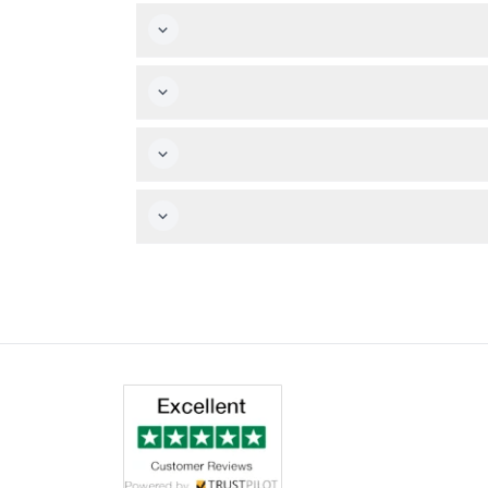
السلوك المناسبة داخل المتحف.
توقع فنون وسائط غامرة مع تركيبات رقمية، وشاشة LED عملاقة تعرض 15 عملًا فنيًا رقميًا، بالإضافة إلى حوالي 100 عمل بما في ذلك فيديوهات ورسومات ومنحوتات وسيراميك من 21 فنانًا