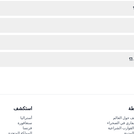
 تكون زلقة، وعدم لمس أي من الأعمال الفنية، وتوجيه الأطفال لاتباع قواعد 
، مع اختيار التاريخ والوقت المفضلين خلال عملية الحجز.
؟
طة
استكشف
 حول العالم
أستراليا
فاري في الصحراء
سنغافورة
لقوارب الشراعية
فرنسا
لمدينة
المملكة المتحدة