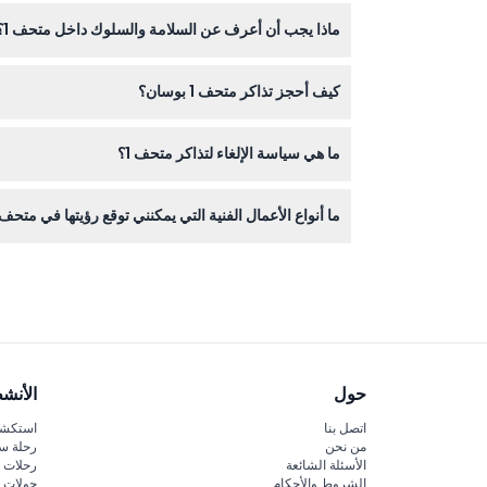
يجب أن يرافق الأطفال الذين تتراوح أعمارهم بين 0-7 سنوات شخص بالغ يدفع تذكرة، وعادة لا يُنصح بدخول الأطفال الذين تقل أعمارهم عن 48 شهرًا بسبب طبيعة المعروضات.
ماذا يجب أن أعرف عن السلامة والسلوك داخل متحف 1؟
يرجى تجنب الركض لأن الأرضيات مصنوعة من الزجاج وقد
كيف أحجز تذاكر متحف 1 بوسان؟
يمكنك حجز تذاكرك بسهولة عبر الإنترنت هنا على موقعنا
ما هي سياسة الإلغاء لتذاكر متحف 1؟
التذاكر لمتحف 1 غير قابلة للاسترداد ولا يمكن إلغاؤها، لذا يرجى التأكد من خططك قبل الحجز.
ما أنواع الأعمال الفنية التي يمكنني توقع رؤيتها في متحف 1
محليًا ودوليًا.
حول
الأنش
اتصل بنا
استكشف
من نحن
رحلة س
الأسئلة الشائعة
رحلات ا
الشروط والأحكام
جولات ا