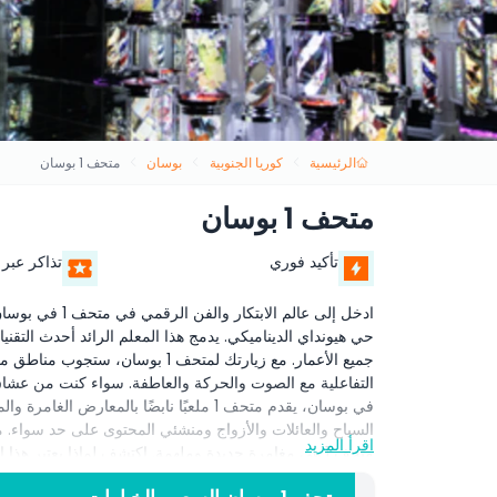
الرئيسية
كوريا الجنوبية
بوسان
متحف 1 بوسان
متحف 1 بوسان
تأكيد فوري
تذاكر عبر 
ادخل إلى عالم ال
حي هيونداي الديناميكي. يدمج هذا المعلم الرائد أحدث التقن
جميع الأعمار. مع زيارتك لمتحف 1 
التفاعلية مع الصوت والحركة والعاطفة. سواء كنت من عشاق ال
في بوسان، يقدم متحف 1 ملعبًا نابضًا بالمع
السياح والعائلات والأزواج ومنشئي المحتوى على حد سواء. 
اقرأ المزيد
متحف 1 هي مغامرة جديدة وملهمة. اكتشف لماذا يعتبر هذا المتحف المستقبلي وجهة لا بد من رؤيتها في أي برنامج لزيارة بوسان.