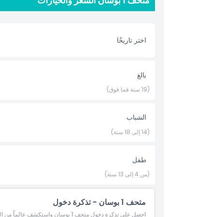
متحف 1 بوسان السعر والخيارات
أبرز المعالم
اختر تاريخًا
المتضمنات
سياسة الأطفال والبالغين
بالغ
(19 سنة فما فوق)
الاستثناءات
الشباب
ساعات العمل
(14 إلى 18 سنة)
ما يجب معرفته
طفل
(من 4 إلى 13 سنة)
الموقع
متحف 1 بوسان - تذكرة دخول
كيفية الوصول إلى هناك
احصل على تذكرة دخول متحف 1 بوسان واس