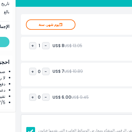
تاريخ 
بالغ
يوم شهر، سنة
الإجما
US$ 8
US$ 13.05
+
1
-
احجز 
US$ 7
US$ 10.89
+
0
-
ضما
لا 
دفع
دعم
تقييم 4.8 من 5 ⭐ ع
US$ 6.00
US$ 9.45
+
0
-
4.7/5 ⭐ التق
تكشف عالماً من الفن الرقمي المتقدّم ومعارض الوسائط الغامرة التي يقدمها فنانون