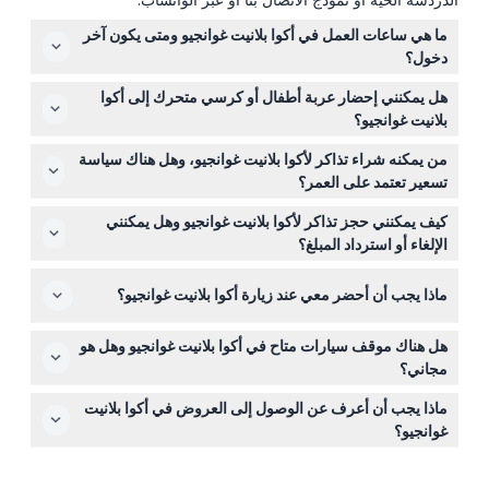
الدردشة الحية أو نموذج الاتصال بنا أو عبر الواتساب.
ما هي ساعات العمل في أكوا بلانيت غوانجيو ومتى يكون آخر
دخول؟
أكوا بلانيت غوانجيو مفتوح يوميًا من الساعة 10:30 صباحًا حتى
هل يمكنني إحضار عربة أطفال أو كرسي متحرك إلى أكوا
7:30 مساءً، مع آخر دخول في الساعة 6:30 مساءً (قد تتغير
بلانيت غوانجيو؟
المواعيد — يرجى التأكد عند الحجز).
نعم، أكوا بلانيت غوانجيو يتيح الوصول باستخدام عربة الأطفال
من يمكنه شراء تذاكر لأكوا بلانيت غوانجيو، وهل هناك سياسة
والكرسي المتحرك، مما يجعله مناسبًا للزوار ذوي الاحتياجات
تسعير تعتمد على العمر؟
الحركية.
هذه الوجهة مخصصة للأجانب فقط؛ لا يمكن للمواطنين الكوريين
كيف يمكنني حجز تذاكر لأكوا بلانيت غوانجيو وهل يمكنني
شراء التذاكر. الأطفال الذين تبلغ أعمارهم 3 سنوات فما فوق
الإلغاء أو استرداد المبلغ؟
يدفعون نفس سعر البالغين، بينما يدخل الرضع دون 3 سنوات
يمكنك حجز التذاكر عبر الإنترنت مباشرة على هذا الموقع. يرجى
مجانًا مع جواز السفر.
ماذا يجب أن أحضر معي عند زيارة أكوا بلانيت غوانجيو؟
ملاحظة أن التذاكر غير قابلة للاسترداد، ولا يمكن إلغاؤها، ويجب
استخدامها في التاريخ والوقت المحجوزين.
أحضر جواز سفرك للتحقق من حالة الأجنبي وللدخول المجاني
هل هناك موقف سيارات متاح في أكوا بلانيت غوانجيو وهل هو
للرضع، بالإضافة إلى أحذية مريحة للمشي داخل الحوض المائي.
مجاني؟
نعم، يتوفر موقف سيارات مجاني لمدة ساعتين في أكوا بلانيت
ماذا يجب أن أعرف عن الوصول إلى العروض في أكوا بلانيت
غوانجيو، لذلك لا داعي للقلق بشأن إيجاد مكان.
غوانجيو؟
يجب الدخول قبل العرض بما لا يقل عن 10 دقائق، حيث لا يُسمح
بالدخول المتأخر بعد بدء العرض.