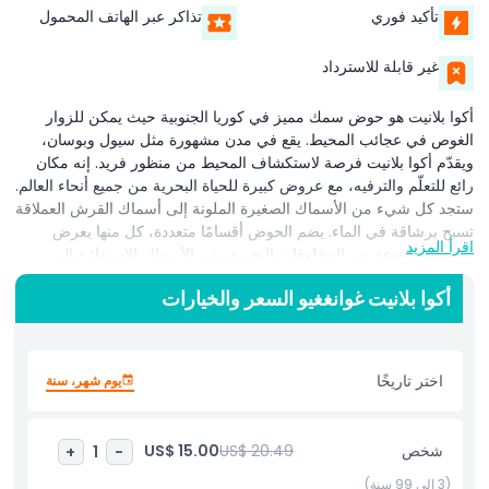
تأكيد فوري
تذاكر عبر الهاتف المحمول
غير قابلة للاسترداد
أكوا بلانيت هو حوض سمك مميز في كوريا الجنوبية حيث يمكن للزوار
الغوص في عجائب المحيط. يقع في مدن مشهورة مثل سيول وبوسان،
ويقدّم أكوا بلانيت فرصة لاستكشاف المحيط من منظور فريد. إنه مكان
رائع للتعلّم والترفيه، مع عروض كبيرة للحياة البحرية من جميع أنحاء العالم.
ستجد كل شيء من الأسماك الصغيرة الملونة إلى أسماك القرش العملاقة
تسبح برشاقة في الماء. يضم الحوض أقسامًا متعددة، كل منها يعرض
اقرأ المزيد
مجموعة متنوعة من المخلوقات البحرية، من الأسماك الاستوائية إلى
السلاحف البحرية وحتى البطاريق.
أكوا بلانيت غوانغغيو السعر والخيارات
من الميزات الأكثر إثارة في أكوا بلانيت هي فرصة المشي عبر أنفاق كبيرة
محاطة بالماء. هذا يمنح الزوار تجربة حقيقية تحت الماء، حيث يمكنك رؤية
الأسماك وغيرها من الكائنات تسبح من حولك. بالإضافة إلى الحيوانات
اختر تاريخًا
يوم شهر، سنة
البحرية، يضم أكوا بلانيت أيضًا عروضًا ممتعة أخرى، بما في ذلك عروض
الحيوانات والبرامج التعليمية. تبرز هذه العروض أهمية الحفاظ على الحياة
البحرية وتزيد من الوعي بحماية محيطاتنا.
شخص
US$ 20.49
US$ 15.00
+
1
-
أكوا بلانيت ليس للتسلية فحسب؛ بل هو أيضًا مكان يمكنك فيه التعرف
(3 إلى 99 سنة)