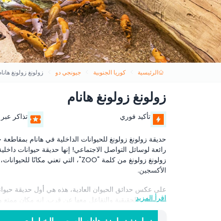
الرئيسية
كوريا الجنوبية
جيونجي دو
زولونغ زولونغ هانام
زولونغ زولونغ هانام
تأكيد فوري
تذاكر عبر 
حديقة زولونغ زولونغ للحيوانات الداخلية في هانام بمقاطع
رائعة لوسائل التواصل الاجتماعي! إنها حديقة حيوانات داخل
الأكسجين.
على عكس حدائق الحيوان العادية، هذه هي أول حديقة حيوانا
اقرأ المزيد
الحيوانات الحقيقية والتفاعل معها عن قرب. إنه مكان ممتع 
الطبيعة دون مغادرة المدينة.