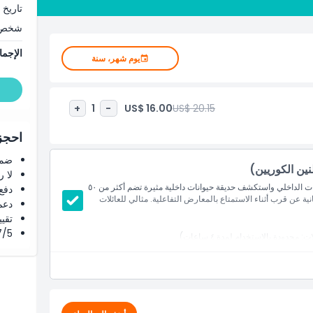
تاريخ 
الساحرة، بدءًا من المخلوقات اللطيفة والمرحة إلى الأنواع النادرة
فاعل مع الحيوانات الودودة، والتقط صورًا لا تُنسى لمشاركتها مع
شخص
الإجما
يوم شهر، سنة
انات معًا في بيئة ممتعة وآمنة. سواء كنت تبحث عن رحلة عائلية
 زولونغ زولونغ هو المكان المثالي للزيارة.
US$ 16.00
US$ 20.15
+
1
-
احجز 
ضما
نين الكوريين)
لا 
احصل على تذكرة غيونغجي هانام زولونج زولونج لمتنزه الحيوانات الداخلي واستكشف حديقة حيوانات داخلية مثيرة تضم أكثر من ٥٠
دفع
انية عن قرب أثناء الاستمتاع بالمعارض التفاعلية. مثالي للعائلات
دعم
تقييم 4.8 من 5 ⭐ ع
4.7/5 ⭐ التق
دودة بالاستخدام لمدة ٤ ساعات)