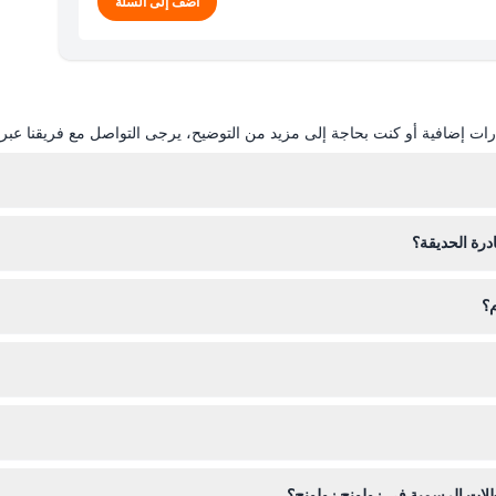
أضف إلى السلة
ات إضافية أو كنت بحاجة إلى مزيد من التوضيح، يرجى التواصل مع فريقنا عبر ال
درة الحديقة؟
 من الاستمتاع الكامل بزيارتك قبل الخروج.
م؟
موقع، حيث يمكنك أيضًا التحقق من التوافر في التاريخ الذي ترغب به.
لدخول المتعلقة بالعمر، خاصةً للأطفال دون سن 3 سنوات.
طلات الرسمية في زولونج زولونج؟