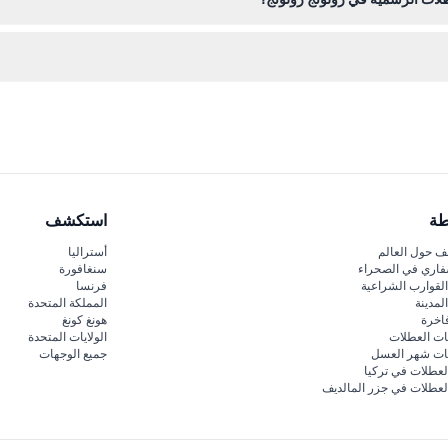
قت محدود (قد يتغير — يرجى التأكد وقت الحجز).
كن إلغاؤها، لذا يرجى التأكد من خططك قبل الحجز.
طة
استكشف
 حول العالم
أستراليا
فاري في الصحراء
سنغافورة
لقوارب الشراعية
فرنسا
لمدينة
المملكة المتحدة
اخرة
هونغ كونغ
ات العطلات
الولايات المتحدة
قات شهر العسل
جميع الوجهات
لعطلات في تركيا
لعطلات في جزر المالديف