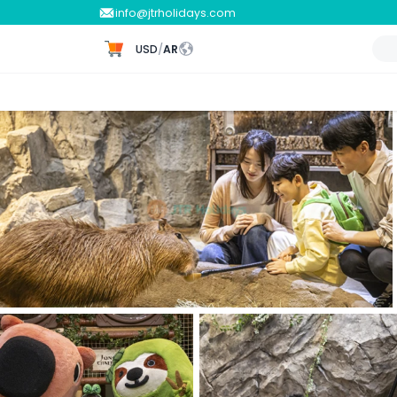
info@jtrholidays.com
USD
/
AR