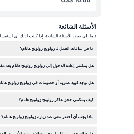
US$ 16.00
ما يجب معرفته
الموقع
الأسئلة الشائعة
فيما يلي بعض الأسئلة الشائعة. إذا كانت لديك أي استفسار
كيفية الاسترداد
ما هي ساعات العمل لـ زولونج زولونج هانام؟
سياسة الإلغاء
هل يمكنني إعادة الدخول إلى زولونج زولونج هانام بعد مغا
صباحًا حتى 8:00 مساءً مع آخر دخول في الساعة 6:30 مساءً (قد تتغير — يرجى التأكد وقت الحجز).
لا، لا يسمح بإعادة الدخول بعد مغادرة المكان، لذا تأكد
هل توجد قيود عمرية أو خصومات في زولونج زولونج هانا
كيف يمكنني حجز تذاكر زولونج زولونج هانام؟
لخصم 30% في الموقع (يشترط جواز السفر)، ويجب أن يرافق الأطفال الذين تبلغ أعمارهم 11 سنة فأقل شخص بالغ يدفع تذكرة.
يمكنك حجز تذاكرك بسهولة عبر الإنترنت هنا على هذا ال
ماذا يجب أن أحضر معي عند زيارة زولونج زولونج هانام؟
تأكد من إحضار جواز سفرك للتحقق من خصومات ومتطلبات ا
هل هناك حد زمني للزيارة في عطلات نهاية الأسبوع والع