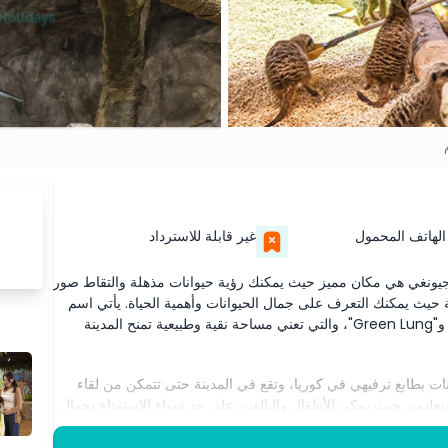
الهاتف المحمول
غير قابلة للاسترداد
ة جيونغي هي مكان مميز حيث يمكنك رؤية حيوانات مذهلة والتقاط صور
ية حيث يمكنك التعرف على جمال الحيوانات وأهمية الحياة. يأتي اسم
زولونغ زولونغ من كلمة "ZOO"، التي تعني مكانًا للحيوانات، و"Green Lung"، والتي تعني مساحة نقية وطبيعية تمنح المدينة
ت بطابع ترفيهي في كوريا، وتقع في المدينة حتى تتمكن من لقاء
وتعليمي حيث يمكن للأطفال والبالغين على حد سواء الاستمتاع بجمال