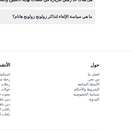
نعم، في عطلات نهاية الأسبوع والعطلات الرسمية يوجد حد استخدام لمدة 3 ساعات لزيارتك، أما الزيارات خلال أيام الأسبوع فلا يوجد لها و
ما هي سياسة الإلغاء لتذاكر زولونج زولونج هانام؟
تذاكر زولونج زولونج هانام غير قابلة للاسترداد ولا يم
حول
الأنش
اتصل بنا
استكشف
من نحن
رحلة س
الأسئلة الشائعة
رحلات ا
الشروط والأحكام
جولات ا
سياسة الخصوصية
يخوت ف
المدونة
دبي باق
دبي با
باقات ا
باقات ا