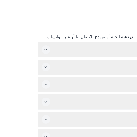
دردشة الحية أو نموذج الاتصال بنا أو عبر الواتساب.
زولونج زولونج هانام مفتوح خلال أيام الأسبوع من الساعة 12:00 ظهرًا حتى 7:00 مساءً مع آخر دخول في الساعة 6:00 مساءً، وفي العطلات الأسبوعية والعطلات الرسمية من الساعة 10:30
الأطفال الذين تبلغ أعمارهم 3 سنوات فأكثر يدفعون نفس رسوم البالغين، أما الرضع دون 18 شهرًا يدخلون مجانًا مع جواز سفر. الأطفال الذين تتراوح أعمارهم بين 18 و36 شهرًا مؤهلون