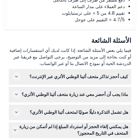
دعم العملاء على مدار الساعة
تقييم 4.8 من 5 ⭐ على ترستبايلوت
4.7/5 ⭐ التقييم على جوجل
الأسئلة الشائعة
فيما يلي بعض الأسئلة الشائعة. إذا كانت لديك أي استفسارات إضافية
أو كنت بحاجة إلى مزيد من التوضيح، يرجى التواصل مع فريقنا عبر
الدردشة الحية أو نموذج الاتصال بنا أو عبر الواتساب.
كيف أحجز تذاكر متحف أثينا الوطني الأثري عبر الإنترنت؟
يمكنك حجز تذاكرك بسهولة عبر الإنترنت من خلال هذا الموقع،
ماذا يجب أن أحضر معي عند زيارة متحف أثينا الوطني الأثري؟
باختيار التاريخ المفضل لديك وضمان دخول سريع مع دليل صوتي
لزيارة شاملة.
أحضر هوية سارية إذا كنت مؤهلاً للدخول المجاني، مثل الأطفال
هل تشمل التذكرة دليلًا صوتيًا لمتحف أثينا الوطني الأثري؟
تحت 6 سنوات أو مواطني الاتحاد الأوروبي تحت 26 سنة، وارتدِ
أحذية مريحة للمشي بين المعروضات الواسعة.
نعم، التذكرة تشمل دليلًا صوتيًا متعدد اللغات بحيث يمكنك
هل يمكنني إلغاء الحجز أو استرداد المبلغ إذا لم أتمكن من زيارة
استكشاف مجموعة المتحف الكبيرة حسب وتيرتك مع تعليقات
المتحف في التاريخ المحجوز؟
مفيدة.