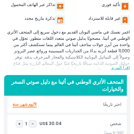
تأكيد فوري
تذاكر عبر الهاتف المحمول
غير قابلة للاسترداد
تذكرة بتاريخ محدد
اغمر نفسك في ماضي اليونان القديم مع دخول سريع إلى المتحف الأثري
الوطني في أثينا، مصحوبًا بدليل صوتي متعدد اللغات متطور. تجوّل في
واحدة من أبرز جولات متاحف أثينا في العالم بينما تستكشف أكثر من
11,000 قطعة أثرية بدءًا من الجداريات الميسينية وروائع عصر البرونز
وصولاً إلى التماثيل اليونانية الكلاسيكية والفخار المزخرف بدقة. توفر
جولتك الصوتية الذاتية سياقًا تاريخيًا غنيًا حول المعالم البارزة مثل قناع
اقرأ المزيد
أغاممنون، برونز الأرتميسيوم، وآلية أنتيكيثيرا، مما يحيي كل معرض
بتعليقات خبراء. اكتشف تطور الدين اليوناني القديم والأساطير والحياة
المتحف الأثري الوطني في أثينا مع دليل صوتي السعر
اليومية أثناء تنقلك بين صالات فسيحة مخصصة للفترات ما قبل التاريخية
والخيارات
والهندسية والقديمة والهلنستية. تأمل التماثيل الضخمة والنقوش الجنائزية
قبل أن تتوقف في بهو المتحف الحديث، وهو مكان يستحق النشر على
إنستغرام تحت النوافذ العلوية الشاهقة. مثالي لعشاق التاريخ، والمسافرين
اختر تاريخًا
يوم شهر، سنة
الثقافيين، والأنشطة العائلية، تضمن لك هذه التجربة الصوتية الغامرة ألا
تفوّت أي كنز أثري. احجز تذاكرك للمتحف الأثري الوطني في أثينا اليوم
لرحلة لا تُنسى عبر أعظم مواقع التراث في اليونان.
شخص
US$ 30.04
+
1
-
(6-99 سنة)