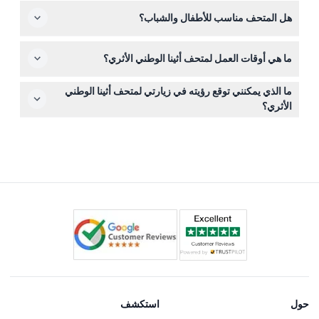
التذاكر غير قابلة للاسترداد ولا يمكن إلغاؤها، لذا يرجى التأكد من
هل المتحف مناسب للأطفال والشباب؟
خططك قبل الحجز حيث يجب استخدام التذاكر في التاريخ
المحدد.
بالتأكيد! الأطفال تحت 6 سنوات ومواطني الاتحاد الأوروبي تحت
ما هي أوقات العمل لمتحف أثينا الوطني الأثري؟
26 عامًا يتمتعون بدخول مجاني لكن يجب عليهم الحصول على
تذكرة في الموقع مع هوية سارية، مما يسهل للعائلات
من 16 نوفمبر حتى 31 مارس، يفتح المتحف من الأربعاء إلى
والمسافرين الشباب الاستكشاف.
ما الذي يمكنني توقع رؤيته في زيارتي لمتحف أثينا الوطني
الاثنين من 8:30 صباحًا حتى 3:30 مساءً، ويوم الثلاثاء من 1:00
الأثري؟
ظهرًا حتى 8:00 مساءً (قابلة للتغيير — يرجى التأكد عند الحجز).
ستستكشف أكثر من 11,000 قطعة أثرية تمتد من عصور ما قبل
التاريخ حتى العصور المتأخرة، بما في ذلك كنوز مشهورة مثل
القناع الذهبي لأغاممنون، والتماثيل الكلاسيكية، والجداريات
الميسينية.
حول
استكشف