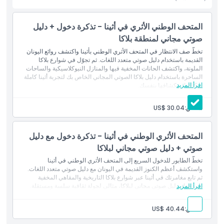
أبرز المعالم
المتحف الوطني الأثري في أثينا - تذكرة دخول + دليل
صوتي مجاني لمنطقة بلاكا
المتضمنات
تخطّ صف الانتظار في المتحف الأثري الوطني بأثينا واكتشف روائع اليونان
القديمة باستخدام دليل صوتي متعدد اللغات. ثم تجوّل في شوارع بلاكا
سياسة الأطفال والبالغين
الملونة، واكتشف الحانات المخفية فيها والمنازل النيوكلاسيكية والساحات
الساحرة باستخدام دليل بلاكا الصوتي المجاني الخاص بك لتجربة أثينا كاملة
اقرأ المزيد
يمكنك استكشافها بنفسك.
الموقع
شخص:
US$ 30.04
سياسة الإلغاء
المتحف الأثري الوطني في أثينا - تذكرة دخول مع دليل
صوتي + دليل صوتي مجاني لبلاكا
تخطَّ الطابور للدخول السريع إلى المتحف الأثري الوطني في أثينا
واستكشف أعظم الكنوز القديمة في اليونان مع دليل صوتي متعدد اللغات.
ثم تابع مغامرتك في أثينا عبر شوارع بلاكا التاريخية والمقاهي المخفية
اقرأ المزيد
باستخدام دليل صوتي مجاني لبلاكا، مثالي لجولة ثقافية سلسة ومستقلة.
شخص:
US$ 40.44