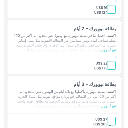
بالغ:
US$ 164
طفل:
US$ 124
بطاقة نيويورك - 2 أيام
اكتشف أفضل ما في مدينة نيويورك مع وصول غير محدود إلى أكثر من 100
معلم سياحي لمدة يومين متتاليين. من المعالم الأيقونية مثل مبنى إمباير
ستيت إلى المتاحف، والجولات سيرًا على الأقدام، والرحلات البحرية، تتيح
اقرأ المزيد
لك هذه البطاقة الرقمية استكشاف المزيد مع توفير الوقت والمال.
بالغ:
US$ 224
طفل:
US$ 179
بطاقة نيويورك - 3 أيام
اكتشف مدينة نيويورك بأكملها مع ثلاثة أيام من الوصول غير المحدود إلى
أكثر من 100 من أبرز المعالم. قم بزيارة مواقع أيقونية مثل تمثال الحرية
ومبنى إمباير ستيت والمزيد وفق وتيرتك الخاصة. مع بطاقة رقمية واحدة
اقرأ المزيد
سهلة الاستخدام، استمتع بأقصى درجات المرونة وتوفير كبير.
بالغ:
US$ 274
طفل:
US$ 209