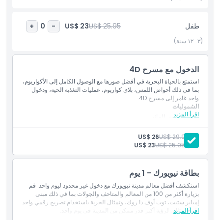
عالم من مغامرات تحت الماء في قلب نيويورك.
طفل
US$ 25.95
US$ 23
+
0
-
أبرز المعالم
(٣–١٢ سنة)
المتضمنات
الدخول مع مسرح 4D
استمتع بالحياة البحرية في أفضل صورها مع الوصول الكامل إلى الأكواريوم،
بما في ذلك أحواض اللمس، بلاي كواريوم، عمليات التغذية الحية، ودخول
سياسة الأطفال والبالغين
واحد غامر إلى مسرح 4D.
الشموليات
اقرأ المزيد
دخول الحوض المائي
ما يجب معرفته
الوصول إلى جميع عروض الحيوانات
إطعام الحيوانات والتجارب التفاعلية (بما في ذلك أحواض اللمس وبلاي
بالغ:
US$ 29.95
US$ 26
أكواريوم)
طفل:
US$ 25.95
US$ 23
عروض المسرح رباعي الأبعاد والمسرح المائي
الموقع
بطاقة نيويورك - 1 يوم
سياسة الإلغاء
استكشف أفضل معالم مدينة نيويورك مع دخول غير محدود ليوم واحد. قم
بزيارة أكثر من 100 من المعالم والمتاحف والجولات بما في ذلك مبنى
إمباير ستيت، توب أوف ذا روك، وتمثال الحرية باستخدام تصريح رقمي واحد
اقرأ المزيد
مريح. مثالي لرؤية أكبر قدر ممكن من المدينة في يوم واحد.