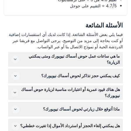
4.7/5 ⭐ التقييم على جوجل
الأسئلة الشائعة
فيما يلي بعض الأسئلة الشائعة. إذا كانت لديك أي استفسارات إضافية
أو كنت بحاجة إلى مزيد من التوضيح، يرجى التواصل مع فريقنا عبر
الدردشة الحية أو نموذج الاتصال بنا أو عبر الواتساب.
ما هي ساعات عمل حوض أسماك نيويورك ومتى يمكنني
الزيارة؟
يُفتح حوض أسماك نيويورك يومياً من الساعة 10:00 صباحاً حتى
كيف يمكنني حجز تذاكر لحوض أسماك نيويورك؟
4:00 مساءً بين 2 أبريل و22 مايو 2026. يمكنك الدخول خلال
ساعة واحدة من الوقت المختار ويمكنك البقاء طالما شئت خلال
يمكنك بسهولة شراء تذاكرك عبر الإنترنت هنا على هذا الموقع،
ساعات العمل (قد تتغير هذه الأوقات — يرجى التأكد عند
هل هناك قيود عمرية أو اعتبارات مناسبة لزيارة حوض أسماك
حيث يمكنك أيضاً التحقق من أحدث الأسعار والتوافر للتاريخ
الحجز).
نيويورك؟
الذي تفضله.
الدخول مجاني للأطفال دون عمر 3 سنوات، ويجب أن يرافق
ماذا أتوقع خلال زيارتي لحوض أسماك نيويورك؟
جميع الزوار تحت عمر 18 عاماً شخص بالغ. يرجى ملاحظة أن
مسرح الـ4D قد لا يكون مناسباً للضيوف الحساسين لأضواء
ستستمتع بعروض تفاعلية مثل 'عجائب المحيط: أسماك القرش!'،
الاستروب أو الأصوات العالية أو الذين يعانون من بعض الحالات
هل يمكنني إلغاء الحجز أو استرداد الأموال إذا تغيرت خططي؟
وعروض أسود البحر المسلية، وتجربة مسرح الـ4D. توفر الزيارة
الطبية.