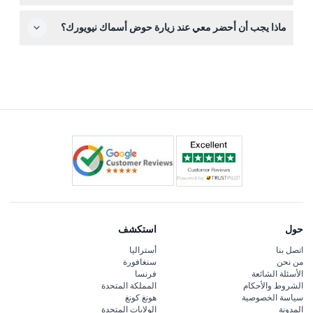
فرصة رائعة لاستكشاف أكثر من 350 نوعاً من الكائنات البحرية
التذاكر غير قابلة للاسترداد ولا يمكن إلغاؤها تحت أية ظروف، لذا
عبر 14 فداناً.
ماذا يجب أن أحضر معي عند زيارة حوض أسماك نيويورك؟
يرجى التأكد من خططك قبل الحجز.
احضر أحذية مريحة للمشي، وكاميرا لالتقاط صور الحياة البحرية
تحت الماء، وأي أغراض شخصية تحتاجها لراحتك خلال الزيارة.
حول
استكشف
اتصل بنا
أستراليا
من نحن
سنغافورة
الأسئلة الشائعة
فرنسا
الشروط والأحكام
المملكة المتحدة
سياسة الخصوصية
هونغ كونغ
المدونة
الولايات المتحدة