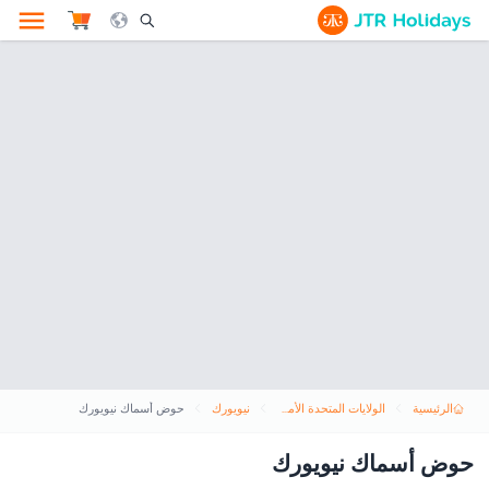
le Search Opener Icon
الرئيسية
الولايات المتحدة الأمريكية
نيويورك
حوض أسماك نيويورك
حوض أسماك نيويورك