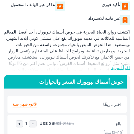
تأكيد فوري
تذاكر عبر الهاتف المحمول
غير قابلة للاسترداد
اكتشف روائع الحياة البحرية في حوض أسماك نيويورك، أحد أفضل المعالم
المناسبة للعائلات في مدينة نيويورك. يقع على ممشى كوني آيلاند الشهير،
ويستضيف هذا الحوض النابض بالحياة مجموعة واسعة من الحيوانات
البحرية، ومعارض تفاعلية، وبرامج للحفاظ على البيئة تلهم وتُثقف الزوار
من جميع الأعمار. مع تذكرتك لحوض أسماك نيويورك، استكشف معارض
مثيرة مثل "روائع المحيط: أسماك القرش"، والتي تضم أكثر من 115 نوعًا
اقرأ المزيد
بما في ذلك قروش الرمل النمرية، وأسماك الراي، والسلاحف البحرية،
والمزيد. لا تفوّت المسرح المائي، حيث تأسر أسود البحر الجمهور بعروض
حوض أسماك نيويورك السعر والخيارات
مذهلة، أو معرض اللافقاريات، الذي يعرض كائنات مدهشة بدون عمود
فقري مثل الأخطبوطات والقناديل. مثالي للعائلات والسياح ومحبي الحياة
البحرية، يقدم حوض أسماك نيويورك تجربة ممتعة وتعليمية تُبرز الحفاظ
على المحيطات وحماية الحياة البرية. استمتع باللقاءات عن قرب،
اختر تاريخًا
يوم شهر، سنة
والأنشطة التفاعلية العملية، وإطلالات خلابة على المحيط الأطلسي. سهل
الوصول إليه باستخدام وسائل النقل العامة، ويعد حوض أسماك نيويورك
وجهة لا بد من زيارتها لمن يستكشفون معالم بروكلين أو يقضون يومًا في
بالغ
US$ 29.95
US$ 26
+
1
-
كوني آيلاند. احجز تذاكر حوض أسماك نيويورك مع جي تي آر هوليديز
للحصول على أفضل الأسعار وتجنب الانتظار في الطابور. اغمر نفسك في
(13-99 سنة)