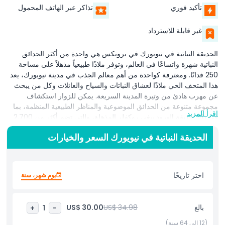
تأكيد فوري
تذاكر عبر الهاتف المحمول
غير قابلة للاسترداد
الحديقة النباتية في نيويورك في برونكس هي واحدة من أكثر الحدائق
النباتية شهرة واتساعًا في العالم، وتوفر ملاذًا طبيعياً مذهلاً على مساحة
250 فدانًا. ومعترفة كواحدة من أهم معالم الجذب في مدينة نيويورك، يعد
هذا المتحف الحي ملاذًا لعشاق النباتات والسياح والعائلات وكل من يبحث
عن مهرب هادئ من وتيرة المدينة السريعة. يمكن للزوار استكشاف
مجموعة متنوعة من الحدائق الموضوعية والمناظر الطبيعية المنظمة، بما
اقرأ المزيد
في ذلك حديقة الورود بيغي روكفلر المذهلة، والتي تضم أكثر من 2,700
نوع من الورود، وحدائق المياه الهادئة، والحديقة الصخرية الساحرة. ومن
الحديقة النباتية في نيويورك السعر والخيارات
أبرز معالمها لعشاق الطبيعة حديقة النباتات المحلية، التي تحتضن ما يقرب
من 100,000 شجرة وسرخس وشجيرات وعشب محلي، بالإضافة إلى
واحدة من آخر الغابات الطبيعية المحفوظة في نيويورك، مما يجعل
الحديقة وجهة رائدة للسياحة البيئية. تعرَض الدفيئة الأيقونية إينيد أ. هوابت،
اختر تاريخًا
يوم شهر، سنة
وهي بيت زجاجي على الطراز الفيكتوري، غابات مطيرة استوائية، ونُظُمًا
بيئية صحراوية، وعروضًا زهرية موسمية متغيرة باستمرار. لمحبي البستنة،
يقدم مركز البستنة المنزلية نصائح عملية وإلهامًا. ومن الفعاليات الموسمية
بالغ
US$ 34.98
US$ 30.00
+
1
-
المفضلة عرض قطار العطلات، عرض سحري يضم 190 معلمًا مصغرًا
لنيويورك مصنوعًا من مواد طبيعية. سواء كنت مهتمًا بعلوم البستنة، أو
(12 إلى 64 سنة)