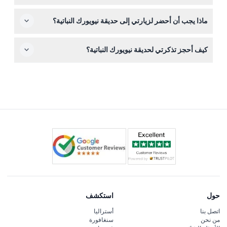
أن الأطفال الذين تبلغ أعمارهم 12 سنة فأكثر يدفعون سعر تذكرة
التذاكر غير قابلة للاسترداد ولا يمكن إلغاؤها. يجب استخدام
البالغين.
ماذا يجب أن أحضر لزيارتي إلى حديقة نيويورك النباتية؟
التذاكر في التاريخ والوقت المحجوزين.
ارتدِ حذاءً مريحًا للمشي في الحديقة التي تبلغ مساحتها 250
كيف أحجز تذكرتي لحديقة نيويورك النباتية؟
فدانًا وتحقق من حالة الطقس للملبس المناسب. يُنصح أيضًا
بإحضار ماء وكاميرا لالتقاط المناظر الخلابة.
يمكنك حجز تذكرتك بسهولة عبر الإنترنت هنا على موقعنا
الإلكتروني، حيث يمكنك أيضًا التحقق من توفر التذاكر في
الوقت الحقيقي لتاريخ زيارتك المفضل.
حول
استكشف
اتصل بنا
أستراليا
من نحن
سنغافورة