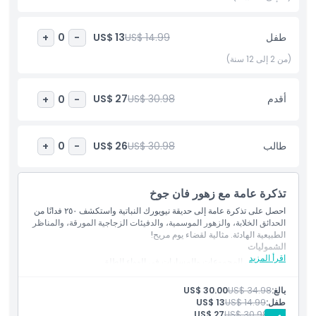
تبحث عن أنشطة مناسبة للعائلات، أو ترغب في استكشاف الجمال
الطبيعي في نيويورك، فإن الحديقة النباتية في نيويورك وجهة لا بد من
طفل
US$ 14.99
US$ 13
+
0
-
زيارتها على مدار العام.
(من 2 إلى 12 سنة)
أبرز المعالم
أقدم
US$ 30.98
US$ 27
+
0
-
المتضمنات
طالب
US$ 30.98
US$ 26
+
0
-
سياسة الأطفال والبالغين
تذكرة عامة مع زهور فان جوخ
الاستثناءات
احصل على تذكرة عامة إلى حديقة نيويورك النباتية واستكشف ٢٥٠ فدانًا من
الحدائق الخلابة، والزهور الموسمية، والدفيئات الزجاجية المورقة، والمناظر
الطبيعية الهادئة. مثالية لقضاء يوم مريح!
الشموليات
ساعات العمل
اقرأ المزيد
الوصول إلى المجموعات والمسارات في الهواء الطلق
الوصول إلى فلور باور
الوصول إلى روك جاردن (موسمي) وحديقة النباتات الأصلية
ما يجب معرفته
بالغ:
US$ 34.98
US$ 30.00
جولة ترام حديقة نيويورك النباتية
طفل:
US$ 14.99
US$ 13
الوصول إلى أكثر من ٥٠ حديقة ومجموعة
أقدم:
US$ 30.98
US$ 27