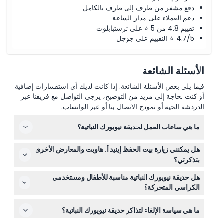
دفع مشفر من طرف إلى طرف بالكامل
دعم العملاء على مدار الساعة
تقييم 4.8 من 5 ⭐ على ترستبايلوت
4.7/5 ⭐ التقييم على جوجل
الأسئلة الشائعة
فيما يلي بعض الأسئلة الشائعة. إذا كانت لديك أي استفسارات إضافية
أو كنت بحاجة إلى مزيد من التوضيح، يرجى التواصل مع فريقنا عبر
الدردشة الحية أو نموذج الاتصال بنا أو عبر الواتساب.
ما هي ساعات العمل لحديقة نيويورك النباتية؟
حديقة نيويورك النباتية مفتوحة من الثلاثاء إلى الأحد من الساعة
هل يمكنني زيارة بيت الحفظ إينيد أ. هاوبت والمعارض الأخرى
10 صباحًا حتى 6 مساءً. وهي مغلقة أيام الإثنين باستثناء بعض
بتذكرتي؟
العطلات المحددة (قد تتغير — يرجى التأكد وقت الحجز).
نعم، تذكرتك تشمل الدخول إلى بيت الحفظ إينيد أ. هاوبت، جولة
هل حديقة نيويورك النباتية مناسبة للأطفال ومستخدمي
الترام، معرض زهور فان جوخ، وحديقة مغامرات الأطفال
الكراسي المتحركة؟
إيفريت.
بالتأكيد! الحديقة متاحة لمستخدمي الكراسي المتحركة،
ما هي سياسة الإلغاء لتذاكر حديقة نيويورك النباتية؟
والأطفال من عمر 3 سنوات فأكثر مرحب بهم. يرجى الملاحظة