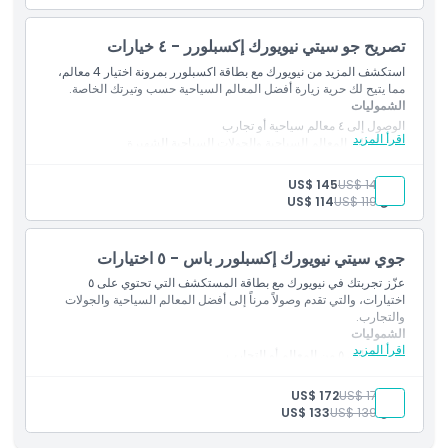
تصريح جو سيتي نيويورك إكسبلورر - ٤ خيارات
استكشف المزيد من نيويورك مع بطاقة اكسبلورر بمرونة اختيار 4 معالم،
مما يتيح لك حرية زيارة أفضل المعالم السياحية حسب وتيرتك الخاصة.
الشموليات
الوصول إلى ٤ معالم سياحية أو تجارب
اقرأ المزيد
الدخول إلى المعالم السياحية والجولات السياحية الشهيرة
دليل سياحي رقمي مرفق
خصومات وعروض حصرية
بالغ:
US$ 149
US$ 145
صالحة لمدة ٣٠ يومًا متتالية من أول استخدام
طفل:
US$ 119
US$ 114
جوي سيتي نيويورك إكسبلورر باس - ٥ اختيارات
عزّز تجربتك في نيويورك مع بطاقة المستكشف التي تحتوي على ٥
اختيارات، والتي تقدم وصولاً مرناً إلى أفضل المعالم السياحية والجولات
والتجارب.
الشموليات
اقرأ المزيد
الوصول إلى ٥ من المعالم أو التجارب
الدخول إلى مجموعة واسعة من الأنشطة والمعالم في نيويورك
دليل رقمي للتخطيط السهل
بالغ:
US$ 179
US$ 172
خصومات وعروض في معالم مختارة
طفل:
US$ 139
US$ 133
صالح لمدة ٣٠ يومًا بعد أول استخدام