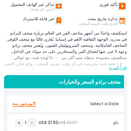
تأكيد فوري
تذاكر عبر الهاتف المحمول
اعرض على هاتفك
تذكرة بتاريخ محدد
غير قابلة للاسترداد
التاريخ والمدة الزمنية المختارة
استكشف واحدًا من أشهر متاحف الفن في العالم بزيارة متحف البرادو
في مدريد، الوجهة الثقافية الأهم في إسبانيا. يُقارن غالبًا مع متحف اللوفر،
المتاحف الفاتيكانية، ومتحف المتروبوليتان للفنون، ويُعتبر متحف برادو
وجهة لا غنى عنها لعشاق الفن والمسافرين على حد سواء. في الداخل،
ستكتشف مجموعة مذهلة تضم أكثر من ٧,٠٠٠ لوحة فنية، مع حوالي
١,٥٠٠ تحفة فنية معروضة في أي وقت. يعرض المتحف روائع فناني العصر
اقرأ المزيد
الذهبي الإسباني مثل دييغو فيلاسكيز وفرانسيسكو غويا، الذين تقدم
أعمالهم نظرة عميقة على التراث الفني الغني لإسبانيا. متحف البرادو لا
متحف برادو السعر والخيارات
يقتصر على الفن الإسباني فقط. بل يحتوي أيضًا على أعمال مذهلة لأساتذة
أوروبيين مشهورين، بما في ذلك تيتيان، رمبرانت، روبنز، إيل غريكو، وفان
دايك. من أبرز معروضاته الشهيرة ثلاثية ألواح "حديقة النعيم الأرضي"
لهيروني موس بوش، وهي لوحة ثلاثية شهيرة عالميًا تأسر زوارها من جميع
Select a Date
يوم شهر، سنة
أنحاء العالم. مع تذاكر متحف البرادو المريحة، يمكنك الوصول بسهولة إلى
المعارض الدائمة والمؤقتة. سواء كنت شغوفًا بالتاريخ، الثقافة، أو الفن
الراقي، يقدم متحف البرادو تجربة لا تُنسى في قلب مدريد.
بالغ
US$ 23.07
US$ 21.92
+
1
-