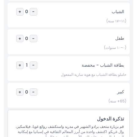
أبرز المعالم
الشباب
+
0
-
المتضمنات
(١١–١٧ سنة)
سياسة الأطفال والبالغين
طفل
+
0
-
(٠–١٠ سنوات)
الاستثناءات
بطاقة الشباب - مخفضة
+
1
-
ساعات العمل
حاملو بطاقة الشباب مع هوية سارية المفعول
ما يجب معرفته
كبير
+
0
-
(65+ سنة)
الموقع
تذكرة الدخول
سياسة الإلغاء
قم بزيارة متحف برادو الشهير في مدريد واستكشف روائع غويا، فيلاسكيز،
وإل غريكو. اكتشف واحدة من أبرز المعالم الثقافية في إسبانيا مع إمكانية
الوصول إلى مجموعات الفن الأوروبي الشهيرة عالمياً.