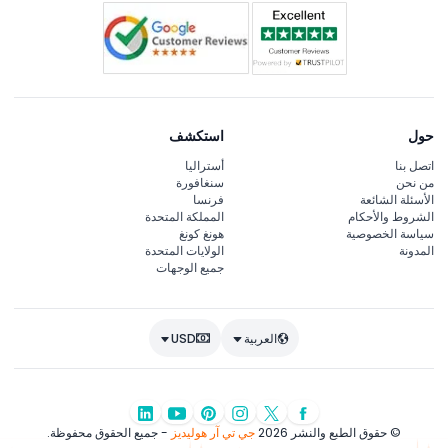
حول
استكشف
اتصل بنا
أستراليا
من نحن
سنغافورة
الأسئلة الشائعة
فرنسا
الشروط والأحكام
المملكة المتحدة
سياسة الخصوصية
هونغ كونغ
المدونة
الولايات المتحدة
جميع الوجهات
العربية
USD
© حقوق الطبع والنشر 2026
جي تي آر هوليديز
- جميع الحقوق محفوظة.