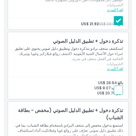
الشموليات
اقرأ المزيد
تذاكر متحف البرادو
مدخل مخصص للمجموعة الدائمة عبر مدخل جيرونيموس
بالغ:
US$ 23.07
US$ 21.92
تذكرة دخول + تطبيق الدليل الصوتي
استكشف متحف برادو بتذكرة دخول وتطبيق دليل صوتي يحتوي على تعليق
خبراء حول الأعمال الفنية الأيقونية. اكتشف روائع فيلازكيز وغويا بوتيرتك
الخاصة في أفضل متحف في مدريد.
الشموليات
اقرأ المزيد
تذاكر متحف برادو
تطبيق الدليل الصوتي
بالغ:
US$ 28.84
الشباب:
US$ 8.07
كبير:
US$ 20.76
تذكرة دخول + تطبيق الدليل الصوتي (مخفض - بطاقة
الشباب)
استمتع بدخول مخفض إلى متحف البرادو باستخدام بطاقة الشباب، بما في
ذلك تطبيق دليل صوتي. تعرّف على روائع غويا وفيلاثكيث أثناء استكشاف
مجموعات مادريد الفنية العالمية المستوى.