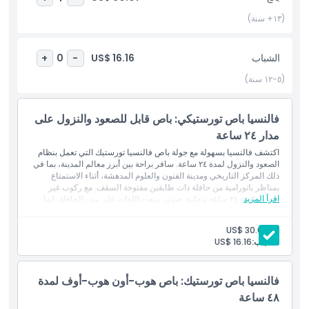
مثالية لفالنسيا للزوار لأول مرة الباحثين عن المرونة، والراحة، والإطلالات
الخلابة على المدينة.
(١٣+ سنة)
أبرز المعالم
الشباب
US$ 16.16
+
0
-
(٥-١٢ سنة)
المتضمنات
فالنسيا باص تورستيكي: باص قابل للصعود والنزول على
سياسة الأطفال والبالغين
مدار ٢٤ ساعة
اكتشف فالنسيا بسهولة مع جولة باص فالنسيا تورستيك التي تعمل بنظام
الصعود والنزول لمدة ٢٤ ساعة. سافر براحة بين أبرز معالم المدينة، بما في
ما يجب معرفته
ذلك المركز التاريخي ومدينة الفنون والعلوم المدهشة، أثناء الاستمتاع
بمناظر بانورامية من حافلة ذات طابقين مفتوحة السقف. مع ركوب غير
اقرأ المزيد
محدود لمدة ٢٤ ساعة وتعليق صوتي متعدد اللغات على متن الحافلة، إنها
الموقع
وسيلة مرنة ومريحة لاكتشاف ثقافة فالنسيا وهندستها المعمارية ومعالمها
الساحلية حسب وتيرتك الخاصة.
بالغ:
US$ 30.01
الشموليات
الشباب:
US$ 16.16
سياسة الإلغاء
الوصول على مدار ٢٤ ساعة إلى حافلة فالنسيا هوب أون هوب أوف
دليل صوتي بـ ١٠ لغات مع تعليق وتاريخ حول المعالم السياحية
فالنسيا باص تورستيك: باص هوب-أون هوب-أوف لمدة
٤٨ ساعة