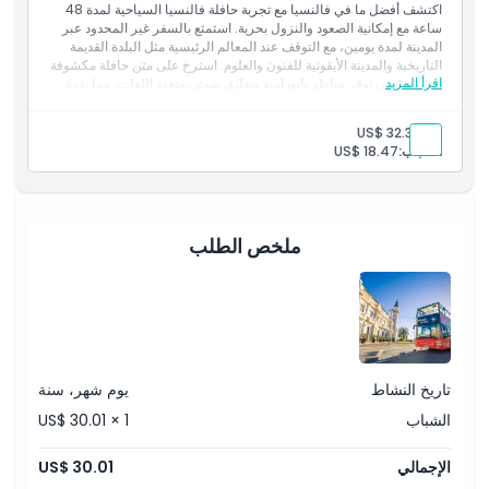
اكتشف أفضل ما في فالنسيا مع تجربة حافلة فالنسيا السياحية لمدة 48
ساعة مع إمكانية الصعود والنزول بحرية. استمتع بالسفر غير المحدود عبر
المدينة لمدة يومين، مع التوقف عند المعالم الرئيسية مثل البلدة القديمة
التاريخية والمدينة الأيقونية للفنون والعلوم. استرخِ على متن حافلة مكشوفة
اقرأ المزيد
من مستويين توفر مناظر بانورامية وتعليق صوتي متعدد اللغات، مما يقدم
طريقة مرنة ومريحة لاستكشاف ثقافة فالنسيا ومعالمها ومناطق التسوق
وساحلها الجميل.
بالغ:
US$ 32.32
الشموليات
الشباب:
US$ 18.47
دخول لمدة ٤٨ ساعة إلى حافلة التوقف والصعود في فالنسيا
دليل صوتي بـ ١٠ لغات مع تعليق وتاريخ على المعالم
ملخص الطلب
تاريخ النشاط
يوم شهر، سنة
الشباب
US$ 30.01 × 1
الإجمالي
US$ 30.01