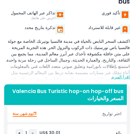
bus
تأكيد فوري
تذاكر عبر الهاتف المحمول
اعرض على هاتفك
غير قابلة للاسترداد
تذكرة بتاريخ محدد
اكتشف السحر النابض بالحياة في مدينة فالنسيا بوتيرتك الخاصة مع جولة
فالنسيا باص تورستيك ذات الركوب والنزول الحر. هذه التجربة المريحة
على متن حافلة مكشوفة تأخذك عبر أبرز معالم المدينة، مما يجمع بين
الثقافة، والتاريخ، والعمارة الحديثة، وجمال الساحل في رحلة مرنة واحدة.
استمتع بإطلالات بانورامية وتعليق صوتي متعدد اللغات غني بالمعلومات
أثناء تنقلك عبر مسارات مصممة بعناية تربط بين المعالم الرئيسية مثل
اقرأ المزيد
المدينة القديمة التاريخية، ومدينة الفنون والعلوم المستقبلية، وكاتدرائية
فالنسيا، والسوق المركزي، والساحل الجميل للبحر الأبيض المتوسط. مع
Valencia Bus Turistic hop-on hop-off bus
إمكانية الركوب والنزول غير المحدودة طوال فترة صلاحية تذكرتك، يمكنك
السعر والخيارات
استكشاف كل محطة وقتما تشاء ومتابعة رحلتك على الحافلة التالية
المتاحة. سواء أردت التجول في الساحات الساحرة، أو زيارة المتاحف، أو
التسوق على طول الشوارع الحيوية، أو الاسترخاء قرب الشاطئ، توفر هذه
اختر تواريخ
يوم شهر، سنة
الخدمة طريقة مريحة وخالية من الإجهاد لتجربة المدينة. الحافلات مجهزة
بمقاعد مريحة وطوابق علوية مفتوحة الهواء، مما يجعل مشاهدة المعالم
ممتعة للأزواج، والأسر، والمسافرين المنفردين على حد سواء. إنها مقدمة
بالغ
US$ 30.01
+
1
-