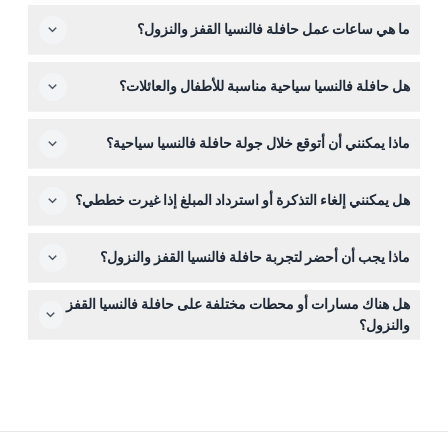
يمكنك حجز تذاكرك بسهولة عبر الإنترنت هنا على هذا الموقع.
ما هي ساعات عمل حافلة فالنسيا القفز والنزول؟
فقط اختر خيار التذكرة المفضل لديك لمدة 24 أو 48 ساعة
وأكمل عملية الحجز — إنها سريعة وآمنة.
الخط الأحمر الرئيسي (المسار التاريخي) يعمل يوميًا من الساعة
هل حافلة فالنسيا سياحية مناسبة للأطفال والعائلات؟
9:50 صباحًا إلى 7:50 مساءً (قابل للتغيير — يرجى التأكد عند
وقت الحجز). يمكنك الصعود والنزول عدة مرات كما تشاء خلال
نعم! الأطفال من عمر 0-4 سنوات يركبون مجانًا، بينما الأطفال
صلاحية تذكرتك.
ماذا يمكنني أن أتوقع خلال جولة حافلة فالنسيا سياحية؟
من عمر 5-12 يعتبرون من الشباب ويحتاجون إلى تذكرة شباب.
إنها وسيلة مناسبة للعائلة لاستكشاف المدينة بوتيرتك الخاصة.
استمتع بركوب غير محدود على حافلة ذات طابقين مكشوفة
هل يمكنني إلغاء التذكرة أو استرداد المبلغ إذا غيرت خططي؟
الأطراف مع إطلالات بانورامية على المدينة. تشمل الجولة دليل
صوتي بـ10 لغات يقدم تعليقات مثيرة للاهتمام عن معالم فالنسيا
تذاكر حافلة فالنسيا سياحية غير قابلة للاسترداد ولا يمكن إلغاؤها.
وتاريخها.
ماذا يجب أن أحضر لتجربة حافلة فالنسيا القفز والنزول؟
تأكد من استخدام تذكرتك في التاريخ الذي تختاره عند الحجز.
احضر أحذية مريحة للمشي، وواقي من الشمس مثل قبعة
هل هناك مسارات أو محطات مختلفة على حافلة فالنسيا القفز
وواقي شمس، وتذكرتك المطبوعة أو على الهاتف للصعود
والنزول؟
بسهولة. من المفيد أيضًا إحضار سماعات للاستمتاع بالتعليق
نعم، هناك مساران رئيسيان: الخط الأحمر الذي يغطي المواقع
الصوتي.
التاريخية والثقافية، والخط الأزرق الذي يستكشف المناطق
البحرية. الخدمة تغطي 17 محطة بما في ذلك مدينة الفنون
والعلوم، الشواطئ، ومركز المدينة التاريخي.