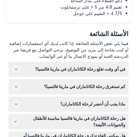
دعم العملاء على مدار الساعة
تقييم 4.8 من 5 ⭐ على ترستبايلوت
4.7/5 ⭐ التقييم على جوجل
الأسئلة الشائعة
فيما يلي بعض الأسئلة الشائعة. إذا كانت لديك أي استفسارات إضافية
أو كنت بحاجة إلى مزيد من التوضيح، يرجى التواصل مع فريقنا عبر
الدردشة الحية أو نموذج الاتصال بنا أو عبر الواتساب.
في أي وقت تقلع رحلة الكاتاماران في مارينا فالنسيا؟
تختلف مواعيد الرحلات حسب الموسم واليوم؛ على سبيل
كم تستغرق رحلة الكاتاماران في مارينا فالنسيا؟
المثال، في الموسم العالي تجرى الرحلات في الساعة 13:00
و18:30 في بعض أيام الأسبوع. يمكنك التحقق من الأوقات
تستغرق الرحلة حوالي 50 دقيقة، مما يمنحك إبحاراً مريحاً على
المتاحة الدقيقة عند الحجز عبر الإنترنت على هذا الموقع. يُرجى
ماذا يجب أن أحضر لرحلة الكاتاماران؟
طول الساحل الجميل لفالنسيا مع مناظر خلابة للمارينا والشاطئ.
الحضور قبل 15 دقيقة على الأقل في تينغلادو رقم 2، مارينا
فالنسيا (قد تتغير المواعيد - يرجى التأكد عند الحجز).
من الجيد إحضار واقي شمس ونظارات شمسية لتبقى مرتاحاً
هل رحلة الكاتاماران في مارينا فالنسيا مناسبة للأطفال
على السطح. يُنصح بارتداء ملابس وأحذية مريحة، لكن هناك
والحيوانات الأليفة؟
مقاعد ومرافق متاحة على متن القارب.
الأطفال تحت سن 3 سنوات يمكنهم الانضمام مجاناً، ولكن
هل يمكنني إلغاء تذكرة رحلة الكاتاماران في مارينا فالنسيا أو