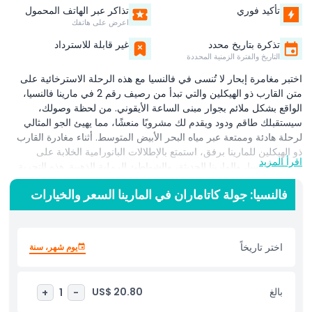
تأكيد فوري
تذاكر عبر الهاتف المحمول
اعرض على هاتفك
تذكرة بتاريخ محدد
غير قابلة للاسترداد
التاريخ والفترة الزمنية المحددة
اختبر مغامرة إبحار لا تُنسى في فالنسيا مع هذه الرحلة الاسترخائية على
متن القارب ذو الهيكلين والتي تبدأ من رصيف رقم 2 في مارينا فالنسيا،
الواقع بشكل ملائم بجوار مبنى الساعة الأيقوني. من لحظة وصولك،
سيستقبلك طاقم ودود ويقدم لك مشروبًا منعشًا، مما يهيئ الجو المثالي
لرحلة هادئة وممتعة عبر مياه البحر الأبيض المتوسط. أثناء مغادرة القارب
ذو الهيكلين للمارينا برفق، استمتع بالإطلالات البانورامية الخلابة على
اقرأ المزيد
ساحل فالنسيا، والمارينا الحديثة، والشواطئ الرملية الذهبية. هذه التجربة
مثالية للمسافرين الذين يرغبون في الاسترخاء أثناء استكشاف واحدة من
فالنسيا: جولة كاتاماران في المارينا السعر والخيارات
أجمل الوجهات الساحلية في إسبانيا. تم تصميم القارب ذو الهيكلين لأقصى
درجات الراحة، ويتميز بساحة مفتوحة فسيحة حيث يمكنك الاسترخاء تحت
أشعة الشمس، بالإضافة إلى منطقة مغلقة مريحة لتناول الطعام أو
الهروب من الحر. توفر المرافق على متن القارب مثل الحمامات النظيفة
اختر تاريخاً
يوم شهر، سنة
والمقاعد المريحة رحلة خالية من المتاعب للعائلات، والأزواج، والمسافرين
بمفردهم على حد سواء. سواء كنت تبحث عن هروب هادئ، فرص تصوير
طبيعية خلابة، أو طريقة فريدة للاستمتاع بفالنسيا، فإن هذه الرحلة البحرية
بالغ
US$ 20.80
+
1
-
على متن القارب ذو الهيكلين تقدم المزيج المثالي من الاسترخاء،