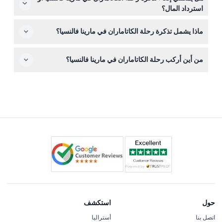
الحيوانات الأليفة غير مسموح بها على متن القارب. الرحلة
استرداد المال؟
مناسبة للعائلات مع مقاعد مريحة لجميع الأعمار.
التذاكر غير قابلة للاسترداد ولا يمكن إلغاؤها، لذا يرجى التأكد من
ماذا يشمل تذكرة رحلة الكاتاماران في مارينا فالنسيا؟
خططك قبل الحجز عبر الإنترنت على هذا الموقع.
تشمل تذكرتك رحلة الكاتاماران، ومشروب ترحيبي مجاني،
من أين أركب رحلة الكاتاماران في مارينا فالنسيا؟
وخدمات الطاقم، والوقود. المشروبات الأخرى، والطعام،
والبقشيش غير مشمولين.
يتم الصعود في تينغلادو رقم 2 في مارينا فالنسيا، بالقرب من
مبنى الساعة. ابحث عن نقطة اللقاء وكن هناك حوالي 15 دقيقة
قبل موعد المغادرة المحدد.
حول
استكشف
اتصل بنا
أستراليا