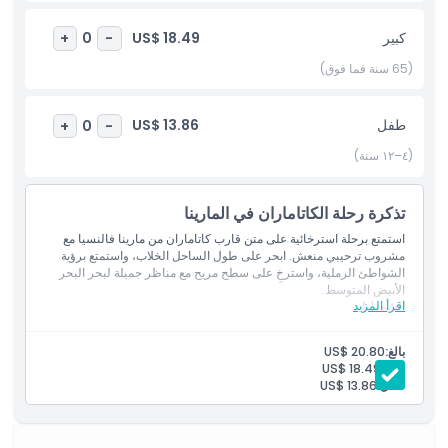
ومشاهدة المعالم، وإطلالات المحيط التي لا تُنسى.
كبير
US$ 18.49
+
0
-
أبرز المعالم
(65 سنة فما فوق)
المتضمنات
طفل
US$ 13.86
+
0
-
(٤–١٢ سنة)
الاستثناءات
تذكرة رحلة الكاتاماران في المارينا
ساعات العمل
استمتع برحلة استرخائية على متن قارب كاتاماران من مارينا فالنسيا مع
مشروب ترحيبي منعش. ابحر على طول الساحل الخلاب، واستمتع برؤية
الشواطئ الرملية، واسترخِ على سطح مريح مع مناظر جميلة لبحر البحر
ما يجب معرفته
الأبيض المتوسط.
اقرأ المزيد
الشموليات
مشروب واحد
الموقع
رحلة بالقارب الشراعي متعدد الهياكل
بالغ:
US$ 20.80
الطاقم والوقود
كبير:
US$ 18.49
طفل:
US$ 13.86
قواعد اللباس