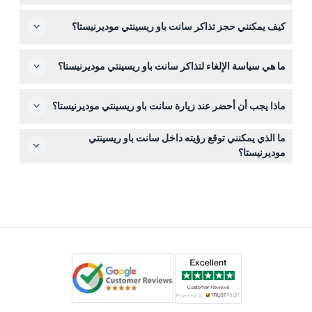
استكشاف الموقع بنفسك باستخدام خريطة إرشادية مرفقة مع
الأطفال تحت سن 12 سنة يمكنهم الدخول مجانًا، مما يجعله
تذكرتك.
كيف يمكنني حجز تذاكر سانت باو ريسينتي موديرنيستا؟
وجهة مناسبة للعائلات لاستكشاف العمارة الجميلة والحدائق.
يمكنك حجز تذاكرك بسهولة عبر الإنترنت من خلال هذا الموقع،
ما هي سياسة الإلغاء لتذاكر سانت باو ريسينتي موديرنيستا؟
حيث سترى التواريخ المتاحة وخيارات الدخول لتخطيط زيارتك.
التذاكر غير قابلة للاسترداد ولا يمكن إلغاؤها، لذا يرجى التأكد من
ماذا يجب أن أحضر عند زيارة سانت باو ريسينتي موديرنيستا؟
تأكيد خططك قبل الحجز.
احضر حذاء مريح للمشي عبر الموقع والحدائق الواسعة، وكاميرا
ما الذي يمكنني توقع رؤيته داخل سانت باو ريسينتي
لالتقاط الصور، وخيارياً قبعة أو واقي شمس حسب حالة
موديرنيستا؟
الطقس.
ستستكشف 16 جناحًا مُرممة بشكل جميل تعرض عمارة
الموديرنيزم الكتالاني، والفسيفساء الملونة، والحدائق الهادئة
التي صممت في الأصل لرعاية المرضى في أوائل القرن
العشرين.