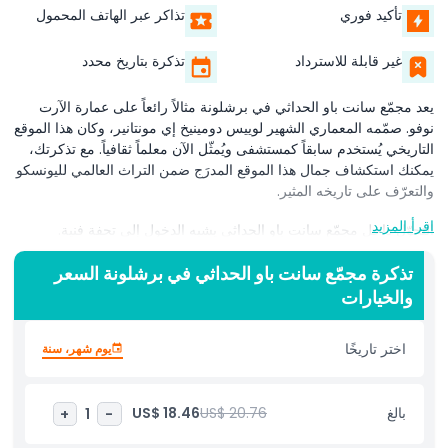
تأكيد فوري
تذاكر عبر الهاتف المحمول
غير قابلة للاسترداد
تذكرة بتاريخ محدد
يعد مجمّع سانت باو الحداثي في برشلونة مثالاً رائعاً على عمارة الآرت
نوفو. صمّمه المعماري الشهير لوييس دومينيخ إي مونتانير، وكان هذا الموقع
التاريخي يُستخدم سابقاً كمستشفى ويُمثّل الآن معلماً ثقافياً. مع تذكرتك،
يمكنك استكشاف جمال هذا الموقع المدرَج ضمن التراث العالمي لليونسكو
والتعرّف على تاريخه المثير.
اقرأ المزيد
التجوّل داخل مجمّع سانت باو الحداثي يشبه الدخول إلى تحفة فنية.
التصاميم المعقدة، والبلاط الملون، والفسيفساء المفصّلة تُظهر عبقرية
تذكرة مجمّع سانت باو الحداثي في برشلونة السعر
العمارة الحداثية الكاتالونية. يضم الموقع مبانٍ تمت ترميمها بشكل جميل،
وحدائق مورقة، وأنفاقاً تحت الأرض تكشف تاريخ إحدى أقدم مؤسسات
والخيارات
الرعاية الصحية في أوروبا.
اختر تاريخًا
يوم شهر، سنة
في الداخل، يمكنك زيارة معارض تبرز التاريخ المعماري والطبي للمجمّع.
يوفر مجمّع سانت باو الحداثي ملاذاً هادئاً بعيداً عن شوارع برشلونة
الصاخبة، مما يجعله وجهة لا بد من زيارتها لعشّاق التاريخ والفن والعمارة
بالغ
US$ 20.76
US$ 18.46
+
1
-
الفريدة.