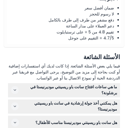
ضمان أفضل سعر
لا رسوم للحجز
دفع مشفر من طرف إلى طرف بالكامل
دعم العملاء على مدار الساعة
تقييم 4.8 من 5 ⭐ على ترستبايلوت
4.7/5 ⭐ التقييم على جوجل
الأسئلة الشائعة
فيما يلي بعض الأسئلة الشائعة. إذا كانت لديك أي استفسارات إضافية
أو كنت بحاجة إلى مزيد من التوضيح، يرجى التواصل مع فريقنا عبر
الدردشة الحية أو نموذج الاتصال بنا أو عبر الواتساب.
ما هي ساعات افتتاح سانت باو ريسينتي موديرنيستا في
برشلونة؟
سانت باو ريسينتي موديرنيستا مفتوح يوميًا من الساعة 9:30
هل يمكنني أخذ جولة إرشادية في سانت باو ريسينتي
صباحًا حتى 6:30 مساءً من أبريل إلى أكتوبر، ومن الساعة 9:30
موديرنيستا؟
صباحًا حتى 5:00 مساءً من نوفمبر إلى مارس. مغلق في 25
نعم، تتوفر جولات إرشادية في عطلات نهاية الأسبوع والعطلات
ديسمبر. (عرضة للتغيير - يرجى التأكد وقت الحجز)
هل سانت باو ريسينتي موديرنيستا مناسب للأطفال؟
باللغتين الكتالانية والإسبانية. وإذا كنت تفضل، يمكنك أيضًا