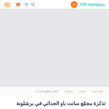
le Search Opener Icon
الرئيسية
أسبانيا
برشلونة
تذكرة مجمّع سانت باو الحداثي في برشلونة
تذكرة مجمّع سانت باو الحداثي في برشلونة