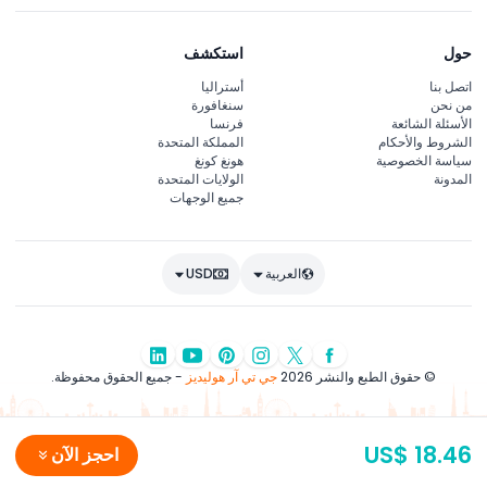
حول
استكشف
اتصل بنا
أستراليا
من نحن
سنغافورة
الأسئلة الشائعة
فرنسا
الشروط والأحكام
المملكة المتحدة
سياسة الخصوصية
هونغ كونغ
المدونة
الولايات المتحدة
جميع الوجهات
العربية
USD
© حقوق الطبع والنشر 2026
جي تي آر هوليديز
- جميع الحقوق محفوظة.
US$ 18.46
احجز الآن