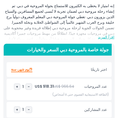
إنه امتياز لا يحظى به الكثيرون للاستمتاع بجولة المروحية في دبي. تم
إنشاء رحلة مروحية دبي لضمان تجربة لا تُنسى لجميع المسافرين والسياح
الذين يزورون دبي. تغطي جولة المروحية دبي المعلم المعروف دولياً برج
خليفة وبرج العرب الشهير عالمياً إلى الشواطئ الخلابة ونخلة الجميرا.
تضمن الجولات الجوية لرحلة مروحية دبي إطلالة فريدة وغير محجوبة على
دبي في مروحيات مجهزة جيدًا. انطلاقًا من مهبط مروحيات جميرا أكاديمية
اقرأ المزيد
شرطة دبي. تشكل جولات المروحية هدايا أو مفاجآت رائعة، سواء لأعياد
الميلاد أو الاحتفالات السنوية أو ببساطة للتعبير عن الشكر
جولة خاصة بالمروحية دبي السعر والخيارات
اختر رحلة مروحية مدتها من 12 دقيقة حتى 40 دقيقة بشكل حصري.
استمتع بالإطلالة الجوية على جزيرة نخلة الجميرا الصناعية الشهيرة عالمياً،
والفندق الأكثر فخامة في العالم برج العرب، وحلِّق فوق الشواطئ
اختر تاريخًا
يوم شهر، سنة
الخضراء المذهلة لِـ دبي. جولة النخلة دبي واشهد بعضًا من أجمل معالم
دبي. تبدأ جولة المروحية حول النخلة من جميرا. تغطي جولة النخلة نخلة
الجميرا المذهلة وبرج العرب والشواطئ الجميلة في دبي.
عدد المروحيات
US$ 966.64
US$ 918.31
+
1
-
استمتع بإطلالة خاطفة على أطول مبنى في العالم برج خليفة عندما تقترب
(الطاقة الاستيعابية القصوى حتى ٥ أشخاص)
المروحية من المبنى. بالإضافة إلى ذلك، استكشف قناة دبي المائية
الجديدة، وفندق جي دبليو ماريوت، وبعض ناطحات السحاب الأخرى في
وسط المدينة ومركز الأعمال في دبي. مع استمرار الجولة، اندَهِش من
عدد المشاركين
+
1
-
المشاهد الخلابة لساحل جميرا، وميناء راشد الشهير، وتأمل أكبر علم في