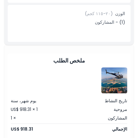
مضمار ميدان
الخليج التجاري
الوزن
(٢٠-١١٥ كجم)
قناة دبي
خور دبي
(1) - المشاركون
الموقع التراثي
أبراج الرياح
ملخص الطلب
تاريخ النشاط
يوم شهر، سنة
مروحية
US$ 918.31 × 1
المشاركون
× 1
الإجمالي
US$ 918.31