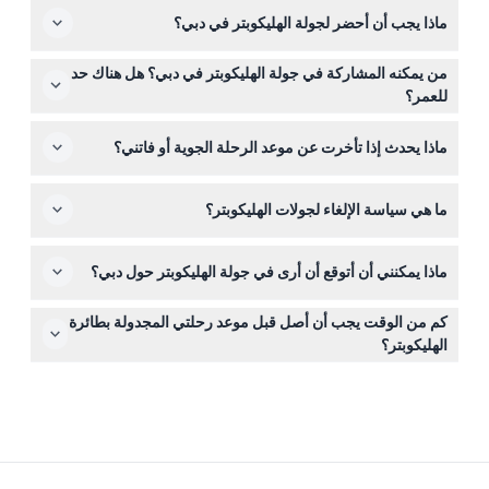
ماذا يجب أن أحضر لجولة الهليكوبتر في دبي؟
هنا على موقعنا عن طريق اختيار حزمة الجولة المفضلة لديك
والموعد المتاح.
تأكد من إحضار بطاقة هوية صالحة مثل جواز السفر أو رخصة
من يمكنه المشاركة في جولة الهليكوبتر في دبي؟ هل هناك حد
القيادة لتسجيل الوصول، والوصول قبل 45 دقيقة على الأقل
للعمر؟
لتلقي إحاطة السلامة والوزن.
الجولات مناسبة تقريباً للجميع الذين تبلغ أعمارهم سنتان فما
ماذا يحدث إذا تأخرت عن موعد الرحلة الجوية أو فاتني؟
فوق، مما يجعلها تجربة رائعة للعائلات والمسافرين من جميع
الأعمار.
من المهم الوصول في الوقت المحدد لأن التأخر أو عدم الحضور
ما هي سياسة الإلغاء لجولات الهليكوبتر؟
لن يتم استرداد المبلغ أو إعادة جدولة الرحلة، لذا خطط للوصول
إلى مهبط الطائرات قبل 45 دقيقة من الرحلة.
إذا ألغيت الحجز قبل أكثر من 48 ساعة، لن يتم تحميل أي
ماذا يمكنني أن أتوقع أن أرى في جولة الهليكوبتر حول دبي؟
رسوم (باستثناء أي رسوم بنكية)؛ أما الإلغاءات خلال 48 ساعة
تُحتسب 50٪ رسوم، وخلال 24 ساعة أو في حالة عدم الحضور
اعتماداً على الجولة التي تختارها، سترى معالم مميزة مثل برج
يتم تحميل 100٪ من الرسوم.
كم من الوقت يجب أن أصل قبل موعد رحلتي المجدولة بطائرة
خليفة، برج العرب، نخلة جميرا، ميناء راشد، والمزيد من الأجزاء
الهليكوبتر؟
المذهلة لأفق دبي.
خطط للوصول قبل 45 دقيقة على الأقل من رحلتك لإتمام
تسجيل الوصول، والوزن، وحضور إحاطة السلامة لضمان تجربة
سلسة وآمنة.