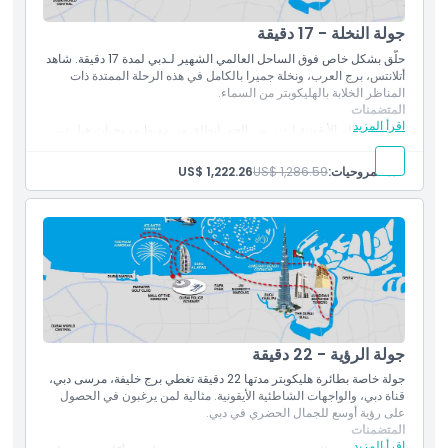
الخليج التجاري
قناة دبي
جولة النخلة - 17 دقيقة
حلّق بشكل خاص فوق الساحل العالمي الشهير لـدبي لمدة 17 دقيقة. شاهد
أتلانتس، برج العرب، ونخلة جميرا بالكامل في هذه الرحلة الممتدة ذات
المناظر الخلابة بالهليكوبتر من السماء.
المتضمنات
اقرأ المزيد
شاهد المعالم الأيقونية لـدبي من الجو، انطلق من مهبط مروحيات هيل دبي
جميرا وشاهد الإطلالات المذهلة على نخلة جميرا، وبرج العرب، وجزر العالم.
ألقِ نظرة أقرب على بعض الهياكل الحاملة للأرقام القياسية — مثل أطول
عدد المروحيات:
US$ 1,286.59
US$ 1,222.26
مبنى برج خليفة وأعلى فندق، فندق جي دبليو ماريوت. ومع استمرار الجولة،
اندهش من المشاهد الخلابة للواجهة الساحلية لجميرا، وميناء راشد الشهير،
وتُبهَر بأكبر علم في دولة الإمارات.
جولة جوية مدتها 17 دقيقة
نخلة جميرا
برج خليفة
برج العرب
الشواطئ
قناة دبي المائية
الواجهة الساحلية لجميرا
جولة الرؤية - 22 دقيقة
ميناء راشد
جولة خاصة بطائرة هليكوبتر مدتها 22 دقيقة تغطي برج خليفة، مرسى دبي،
قناة دبي، والواجهات الشاطئية الأيقونية. مثالية لمن يرغبون في الحصول
على رؤية أوسع للجمال الحضري في دبي.
المتضمنات
اقرأ المزيد