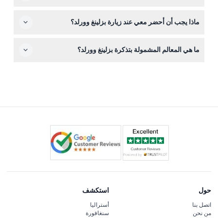
أثناء عملية الحجز.
التذاكر غير قابلة للاسترداد ولا يمكن إلغاؤها تحت أي ظرف من
ماذا يجب أن أحضر معي عند زيارة بزلينغ وورلد؟
الظروف. تأكد من استخدام التذكرة في التاريخ والوقت المحجوز.
ارتدِ حذاء مريح لاستكشاف المتاهة وغرف الأوهام، واصطحب
ما هي المعالم المشمولة بتذكرة بزلينغ وورلد؟
معك فضولك وروح المرح. هناك أيضًا مقهى في الموقع إذا أردت
تناول القهوة أو وجبة خفيفة.
تذكرتك تشمل الوصول إلى المتاهة الكبرى، وست غرف الأوهام،
ومركز الألغاز ليوم كامل من المتعة والتحدي التفاعلي.
حول
استكشف
اتصل بنا
أستراليا
من نحن
سنغافورة