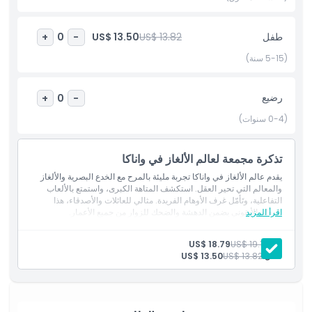
سياسة الأطفال والبالغين
طفل
US$ 13.82
US$ 13.50
+
0
-
(5-15 سنة)
الاستثناءات
رضيع
+
0
-
ساعات العمل
(0-4 سنوات)
ما يجب معرفته
تذكرة مجمعة لعالم الألغاز في واناكا
يقدم عالم الألغاز في واناكا تجربة مليئة بالمرح مع الخدع البصرية والألغاز
الموقع
والمعالم التي تحير العقل. استكشف المتاهة الكبرى، واستمتع بالألعاب
التفاعلية، وتَأمّل غرف الأوهام الفريدة. مثالي للعائلات والأصدقاء، هذا
اقرأ المزيد
المعلم الأيقوني يضمن الدهشة والضحك للزوار من جميع الأعمار.
كيفية الاسترداد
بالغ:
US$ 19.13
US$ 18.79
طفل:
US$ 13.82
US$ 13.50
سياسة الإلغاء