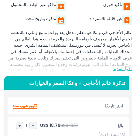
تأكيد فوري
تذاكر عبر الهاتف المحمول
غير قابلة للاسترداد
تذكرة بتاريخ محدد
عالم الأحاجي في وانكا هو معلم مذهل يعد بوقت ممتع ومليء بالدهشة
لجميع الأعمار. معروف بأوهامه الفريدة والغريبة، يقدم هذا العالم من
الأحاجي تجربة لا تُنسى في نيوزيلندا. استكشف المتاهة الكبرى، حيث
تتحداك التقلبات والمنعطفات في إحساسك بالاتجاه، أو اغمر نفسك في
غرف الأوهام المليئة بالعروض التي تختبر بصرك وتلعب بخدع بصرية. من
برج الساعة المائل إلى الهولوغرامات وخدع المنظور، كل زاوية مصممة
اقرأ المزيد
لتفاجئك وترفه عنك. يمكن للزوار أيضًا الاستمتاع بالألغاز والألعاب التفاعلية
في مركز الألغاز، مما يجعله مكانًا مثاليًا للعائلات والأصدقاء للاستمتاع معًا.
تذكرة عالم الأحاجي - وانكا السعر والخيارات
سواء كنت من محبي الأوهام البصرية أو تبحث عن شيء فريد لتفعله في
وانكا، فإن عالم الأحاجي وجهة لا بد من زيارتها تجمع بين المرح والابتكار.
اختر تاريخًا
يوم شهر، سنة
أبرز المعالم
بالغ
US$ 19.13
US$ 18.79
+
1
-
المتضمنات
(16 سنة فما فوق)