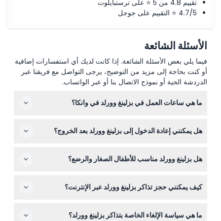
تقييم 4.8 من 5 ⭐ على ترستبايلوت
4.7/5 ⭐ التقييم على جوجل
الأسئلة الشائعة
فيما يلي بعض الأسئلة الشائعة. إذا كانت لديك أي استفسارات إضافية
أو كنت بحاجة إلى مزيد من التوضيح، يرجى التواصل مع فريقنا عبر
الدردشة الحية أو نموذج الاتصال بنا أو عبر الواتساب.
ما هي ساعات العمل في بزلينغ وورلد في وانكا؟
يفتح بزلينغ وورلد أبوابه يوميًا من الساعة 9:00 صباحًا حتى 5:00
هل يمكنني إعادة الدخول إلى بزلينغ وورلد بعد الخروج؟
مساءً، وآخر دخول الساعة 4:30 مساءً. يتم إغلاقه في يوم عيد
الميلاد (قابل للتغيير — يرجى التأكد عند الحجز).
لا، لا يُسمح بإعادة الدخول بمجرد مغادرتك المكان، لذا خطط
هل بزلينغ وورلد مناسب للأطفال الصغار والرضع؟
لزيارتك وفقًا لذلك.
نعم، الأطفال الذين تتراوح أعمارهم بين 5 و15 عامًا مرحب بهم،
كيف يمكنني حجز تذاكر بزلينغ وورلد عبر الإنترنت؟
والرضع من عمر 0 إلى 4 سنوات يمكنهم الدخول مجانًا. الجذب
مناسب للعائلات ولكافة الأعمار.
يمكنك حجز تذاكر بزلينغ وورلد بسهولة عبر الإنترنت من خلال
ما هي سياسة الإلغاء الخاصة بتذاكر بزلينغ وورلد؟
هذا الموقع عن طريق اختيار التاريخ المفضل والتحقق من التوافر