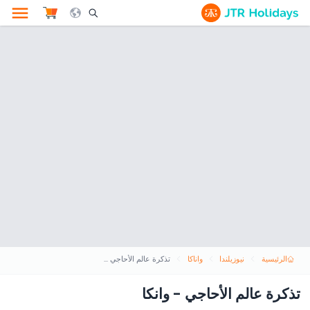
le Search Opener Icon
الرئيسية
نيوزيلندا
واناكا
تذكرة عالم الأحاجي - وانكا
تذكرة عالم الأحاجي - وانكا