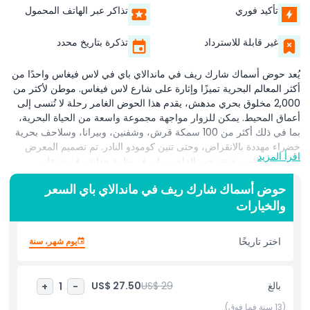
تأكيد فوري
تذاكر عبر الهاتف المحمول
غير قابلة للاسترداد
تذكرة بتاريخ محدد
يُعد حوض أسماك شارك ريف في ماندالاي باي في لاس فيغاس واحدًا من
أكثر المعالم البحرية تميزًا وإثارة على شارع لاس فيغاس. موطن لأكثر من
2,000 مخلوق بحري مدهش، يقدم هذا الحوض الغامر رحلة لا تُنسى إلى
أعماق المحيط. يمكن للزوار مواجهة مجموعة واسعة من الحياة البحرية،
بما في ذلك أكثر من 100 سمكة قرش، وشفنين، وبيرانا، وسلاحف بحرية
خضراء مهددة بالانقراض، وحتى تنين كومودو النادر. تم تصميم المعرض
اقرأ المزيد
ليحاكي حطام سفينة تحت الماء، مما يوفر نظرة جذابة وقريبة على
الكائنات التي توجد عادةً في أعماق المحيط. من أبرز مميزات حوض شارك
حوض أسماك شارك ريف في ماندالاي باي السعر
ريف نفق القروش، حيث يمكن للضيوف المشي عبر ممر شفاف تحيط به
والخيارات
بعض من أخطر مفترسي المحيط. لأولئك الذين يبحثون عن تجربة أكثر
تفاعلية، يقدم حوض لمس الشفنين وعروض إطعام القروش فرص تعلم
عملية مثيرة للأطفال والكبار على حد سواء. مع تركيز أعلى من القروش
اختر تاريخًا
يوم شهر، سنة
الغريبة مقارنة بما يوجد في البرية، يعد الحوض ملاذًا لعشاق الإثارة ومحبي
الحياة البحرية. بالإضافة إلى كونه مركزًا للترفيه، يلتزم حوض شارك ريف
بشدة بالحفاظ على المحيط والتعليم. يروّج المرفق لممارسات مستدامة
بالغ
US$ 29
US$ 27.50
+
1
-
ويدعم مبادرات بحثية بحرية مختلفة. سواء كنت تستكشف مع عائلتك،
تخطط لموعد، أو تبحث فقط عن استراحة من معالم فيغاس التقليدية،
(13 سنة فما فوق)