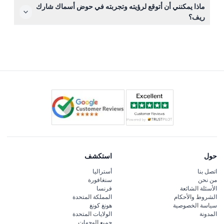
نعم، حوض أسماك شارك ريف في ماندالاي باي متاح بالكامل
ماذا يمكنني أن أتوقع لرؤيته وتجربته في حوض أسماك شارك
لذوي الكراسي المتحركة، مما يضمن زيارة مريحة لجميع
ريف؟
الضيوف.
ستستكشف أكثر من 2000 حيوان بحري بما في ذلك أسماك
القرش، والراي، والسلاحف البحرية. من أبرز المعالم المشي
عبر نفق القرش والاستمتاع بالتجارب التفاعلية مثل حوض لمس
الراي ومسرح الواقع الافتراضي مستكشف تحت البحر.
حول
استكشف
اتصل بنا
أستراليا
من نحن
سنغافورة
الأسئلة الشائعة
فرنسا
الشروط والأحكام
المملكة المتحدة
سياسة الخصوصية
هونغ كونغ
المدونة
الولايات المتحدة
جميع الوجهات