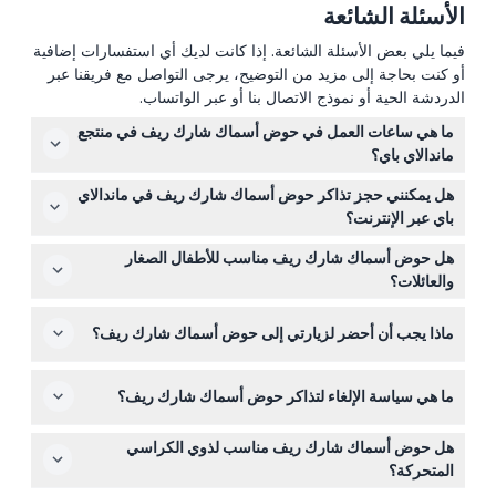
الأسئلة الشائعة
فيما يلي بعض الأسئلة الشائعة. إذا كانت لديك أي استفسارات إضافية
أو كنت بحاجة إلى مزيد من التوضيح، يرجى التواصل مع فريقنا عبر
الدردشة الحية أو نموذج الاتصال بنا أو عبر الواتساب.
ما هي ساعات العمل في حوض أسماك شارك ريف في منتجع
ماندالاي باي؟
حوض أسماك شارك ريف مفتوح يوميًا من الساعة 10:00 صباحًا
هل يمكنني حجز تذاكر حوض أسماك شارك ريف في ماندالاي
حتى 8:00 مساءً، مع آخر دخول في الساعة 7:00 مساءً (قد
باي عبر الإنترنت؟
تتغير الأوقات — يرجى التأكد عند الحجز).
نعم، يمكن حجز تذاكر حوض أسماك شارك ريف عبر الإنترنت
هل حوض أسماك شارك ريف مناسب للأطفال الصغار
هنا على هذا الموقع، حيث يمكنك أيضًا اختيار فترة الدخول
والعائلات؟
الزمنية المفضلة لك.
بالتأكيد! يدخل الأطفال الذين تتراوح أعمارهم بين 0-4 مجانًا،
ماذا يجب أن أحضر لزيارتي إلى حوض أسماك شارك ريف؟
ولكن يجب أن يكونوا برفقة بالغ يدفع التذكرة إذا كان عمر الطفل
بين 0 و12 سنة. الأطفال الذين تزيد أعمارهم عن 13 سنة يدفعون
فقط أحضر حذاء مريح للمشي وتأكيد التذكرة الخاصة بك. تذكر،
سعر التذكرة البالغين. علماً أنه لا يمكن للأطفال تحت 5 سنوات
ما هي سياسة الإلغاء لتذاكر حوض أسماك شارك ريف؟
التدخين وتناول المشروبات غير مسموح بهما داخل الحوض.
المشاركة في تجربة الواقع الافتراضي مستكشف تحت البحر.
التذاكر غير قابلة للاسترداد ولا يمكن إلغاؤها. تأكد من استخدام
هل حوض أسماك شارك ريف مناسب لذوي الكراسي
تذاكرك في التاريخ والوقت المحجوزين لأن الوصول متأخرًا أو
المتحركة؟
عدم الحضور لا يؤدي إلى استرداد الأموال.