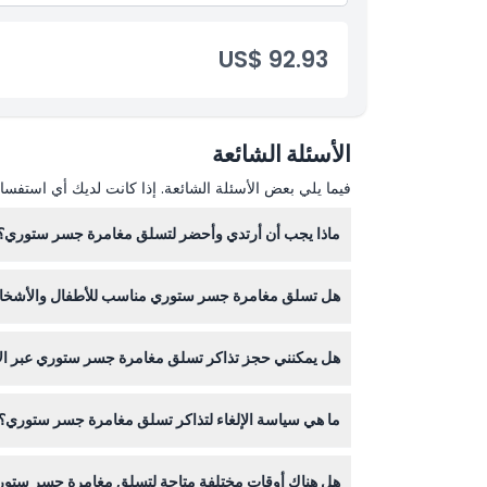
US$ 92.93
الأسئلة الشائعة
فيما يلي بعض الأسئلة الشائعة. إذا كانت لديك أي استفسار
ماذا يجب أن أرتدي وأحضر لتسلق مغامرة جسر ستوري؟
ارتدِ أحذية مناسبة ومغلقة للسلامة والراحة أثناء الت
هل تسلق مغامرة جسر ستوري مناسب للأطفال والأشخاص
نعم، التسلق مريح ومناسب لجميع مستويات اللياقة. يجب أن يكون المشاركون أعمارهم ٦ سنوات أو أ
هل يمكنني حجز تذاكر تسلق مغامرة جسر ستوري عبر ال
بالطبع. يمكنك حجز تذاكرك بأمان عبر الإنترنت هنا على 
ما هي سياسة الإلغاء لتذاكر تسلق مغامرة جسر ستوري؟
التذاكر غير قابلة للاسترداد ولا يمكن إلغاؤها. يجب اس
هل هناك أوقات مختلفة متاحة لتسلق مغامرة جسر ستو