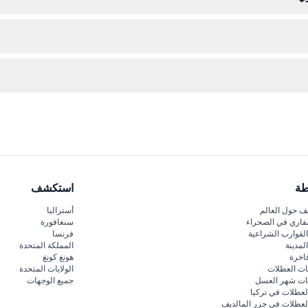
و الليل للاستمتاع بمناظر وأجواء مختلفة لبريسبان من الجسر.
للاستمتاع بالمناظر البانورامية والتعرف على تاريخ بريسبان.
 الموظفين في الموقع عن الأسعار والتوافر.
طة
استكشف
 حول العالم
أستراليا
فاري في الصحراء
سنغافورة
لقوارب الشراعية
فرنسا
لمدينة
المملكة المتحدة
اخرة
هونغ كونغ
ات العطلات
الولايات المتحدة
قات شهر العسل
جميع الوجهات
لعطلات في تركيا
لعطلات في جزر المالديف