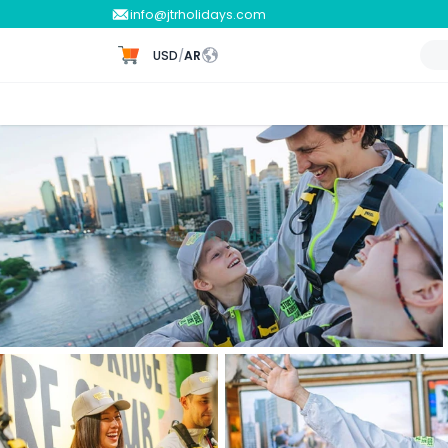
info@jtrholidays.com
USD
/
AR