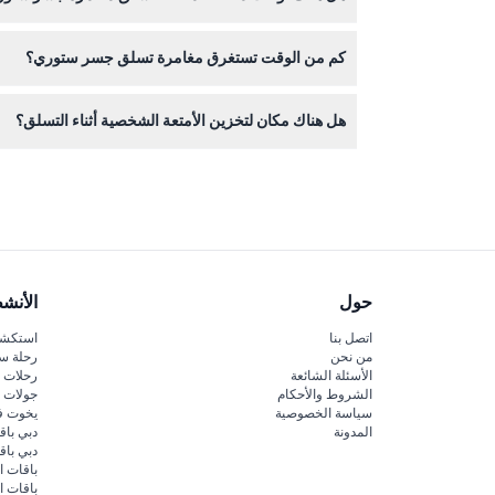
نعم، يمكنك الاختيار بين تسلق الفجر، النهار، الغسق، أ
كم من الوقت تستغرق مغامرة تسلق جسر ستوري؟
يستغرق كل تسلق حوالي ساعتين، مما يمنحك وقتًا كافيًا 
هل هناك مكان لتخزين الأمتعة الشخصية أثناء التسلق؟
نعم، هناك مناطق تخزين متوفرة في الموقع؛ يرجى سؤال
حول
الأنش
اتصل بنا
استكشف
من نحن
رحلة س
الأسئلة الشائعة
رحلات ا
الشروط والأحكام
جولات ا
سياسة الخصوصية
يخوت ف
المدونة
دبي باق
دبي با
باقات ا
باقات ا