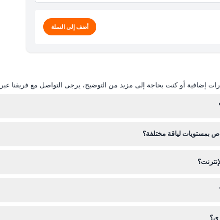
أضف إلى السلة
ات إضافية أو كنت بحاجة إلى مزيد من التوضيح، يرجى التواصل مع فريقنا عبر ال
سلق. أحضر كاميرا إذا كنت ترغب في التقاط المناظر الخلابة، ولكن جميع معدات ا
 بمستويات لياقة مختلفة؟
كثر، ويجب أن يرافق الأطفال من ٦ إلى ١٦ سنة بالغ دافع.
إنترنت؟
هذا الموقع، حيث يمكنك أيضًا التحقق من التواريخ المتاحة وخيارات التسلق.
تخدام تذاكرك في التاريخ والوقت الذي حجزت فيه.
ري؟