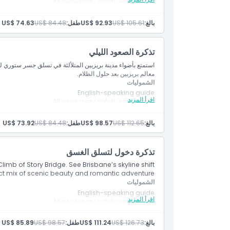
All necessary safety equipment
الموقع
90-minute bridge climb
Safety orientation
بالغ:
US$ 105.61
US$ 92.93
طفل:
US$ 84.48
US$ 74.63
كيفية الوصول إلى هناك
تذكرة الصعود الليلي
كيفية الاسترداد
استمتع بأضواء مدينة بريزبين المتلألئة في تسلق جسر ستوري ليل
معالم بريزبين بعد حلول الظلام.
الشموليات
قواعد اللباس
English-speaking guide
اقرأ المزيد
All necessary safety equipment
90-minute bridge climb
Safety orientation
سياسة الإلغاء
بالغ:
US$ 112.65
US$ 98.57
طفل:
US$ 84.48
US$ 73.92
تذكرة دخول لتسلق الغسق
limb of Story Bridge. See Brisbane’s skyline shift
ect mix of scenic beauty and romantic adventure.
الشموليات
English-speaking guide
اقرأ المزيد
All necessary safety equipment
90-minute bridge climb
Safety orientation
بالغ:
US$ 126.73
US$ 111.24
طفل:
US$ 98.57
US$ 85.89