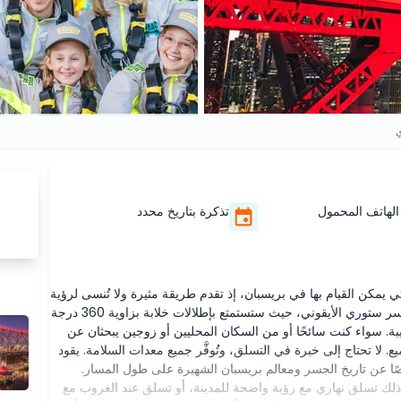
الهاتف المحمول
تذكرة بتاريخ محدد
كن القيام بها في بريسبان، إذ تقدم طريقة مثيرة ولا تُنسى لرؤية
المدينة من الأعلى. تأخذك هذه التجربة المرشدة إلى قمة جسر ستوري الأيقوني، حيث ستستمتع بإطلالات خلابة بزاوية 360 درجة
ة. سواء كنت سائحًا أو من السكان المحليين أو زوجين يبحثان عن
لا تحتاج إلى خبرة في التسلق، وتُوفَّر جميع معدات السلامة. يقود
ا عن تاريخ الجسر ومعالم بريسبان الشهيرة على طول المسار.
ذلك تسلق نهاري مع رؤية واضحة للمدينة، أو تسلق عند الغروب مع