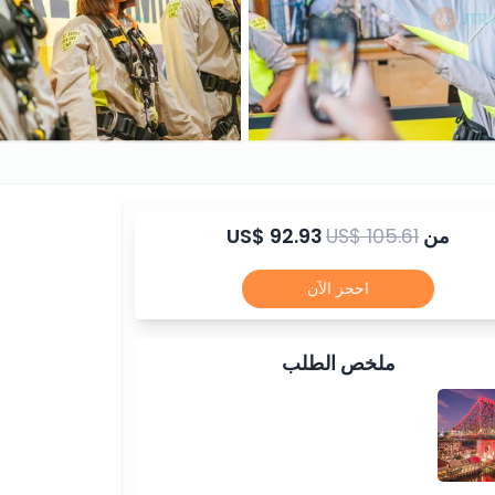
من
US$ 105.61
US$ 92.93
احجز الآن
ملخص الطلب