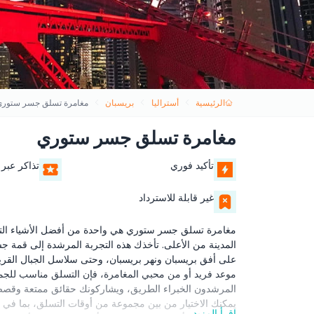
الرئيسية
أستراليا
بريسبان
مغامرة تسلق جسر ستوري
مغامرة تسلق جسر ستوري
تأكيد فوري
تذاكر عبر 
غير قابلة للاسترداد
مغامرة تسلق جسر ستوري هي واحدة من أفضل الأشياء التي يم
على أفق بريسبان ونهر بريسبان، وحتى سلاسل الجبال القريب
موعد فريد أو من محبي المغامرة، فإن التسلق مناسب للجميع. 
المرشدون الخبراء الطريق، ويشاركونك حقائق ممتعة وقصصً
يمكنك الاختيار من بين مجموعة من أوقات التسلق، بما في 
اقرأ المزيد