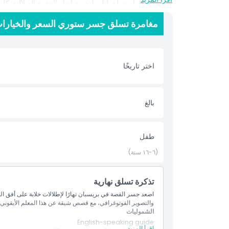
سماء ذهبية، أو تسلق ليلي لتجربة أنوار المدينة المتلألئة. ك
من مجرد نشاط لمشاهدة المعالم؛ إنه مغامرة تمزج بين من
مغامرة تسلق جسر ستوري السعر والخيارا
ستوري اليوم واصنع ذكريات لا تُنسى في بريسبان.
أبرز المعالم
اختر تاريخًا
المتضمنات
بالغ
سياسة الأطفال والبالغين
طفل
الاستثناءات
(٦-١٦ سنة)
ساعات العمل
تذكرة تسلق نهارية
اصعد جسر القصة في بريسبان نهارًا لإطلالات خلابة على أفق الم
والتصوير الفوتوغرافي، مع قصص شيقة عن هذا المعلم الأيقوني.
ما يجب معرفته
الشموليات
English-speaking guide
اقرأ المزيد