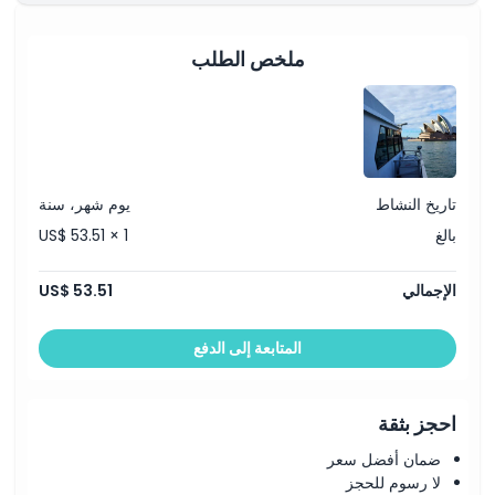
ما يجب معرفته
ملخص الطلب
الموقع
كيفية الوصول إلى هناك
تاريخ النشاط
يوم شهر، سنة
بالغ
US$ 53.51 × 1
كيفية الاسترداد
الإجمالي
US$ 53.51
سياسة الإلغاء
المتابعة إلى الدفع
احجز بثقة
ضمان أفضل سعر
لا رسوم للحجز