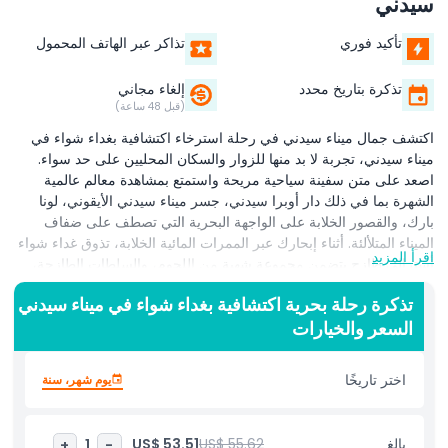
سيدني
تأكيد فوري
تذاكر عبر الهاتف المحمول
تذكرة بتاريخ محدد
إلغاء مجاني
(قبل 48 ساعة)
اكتشف جمال ميناء سيدني في رحلة استرخاء اكتشافية بغداء شواء في
ميناء سيدني، تجربة لا بد منها للزوار والسكان المحليين على حد سواء.
اصعد على متن سفينة سياحية مريحة واستمتع بمشاهدة معالم عالمية
الشهرة بما في ذلك دار أوبرا سيدني، جسر ميناء سيدني الأيقوني، لونا
بارك، والقصور الخلابة على الواجهة البحرية التي تصطف على ضفاف
الميناء المتلألئة. أثناء إبحارك عبر الممرات المائية الخلابة، تذوق غداء شواء
اقرأ المزيد
أسترالي طازج يتضمن مجموعة شهية من اللحوم، والسلطات الطازجة،
والأطباق الجانبية، تُقدم جميعها بينما تستمتع بإطلالات بانورامية على الميناء.
تذكرة رحلة بحرية اكتشافية بغداء شواء في ميناء سيدني
مع مقاعد داخلية واسعة وسطوح مفتوحة في الهواء الطلق، توفر الرحلة
السعر والخيارات
الأجواء المثالية للاسترخاء ومشاهدة المعالم والتقاط صور مذهلة لأشهر
معالم سيدني. عزز رحلتك بتعليق إرشادي مباشر أو مسجل من مضيفين
ذوي خبرة، يشاركونك قصصًا شيقة عن تاريخ سيدني الغني وعمارتها
اختر تاريخًا
يوم شهر، سنة
الفريدة والجواهر المخفية. تعتبر رحلة الغداء في ميناء سيدني وقت
الظهيرة مثالية للأزواج والعائلات والمجموعات التي ترغب بدمج تناول
الطعام ومشاهدة المعالم والاسترخاء في تجربة لا تُنسى. تعمل طوال
بالغ
US$ 55.62
US$ 53.51
+
1
-