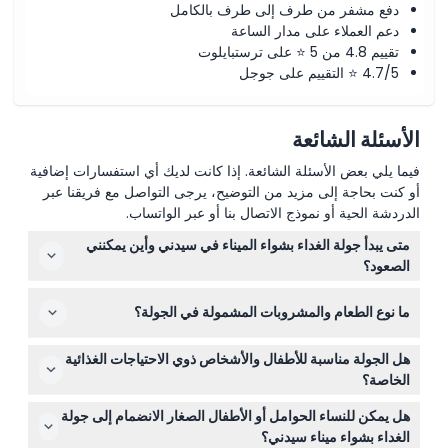
دفع مشفر من طرف إلى طرف بالكامل
دعم العملاء على مدار الساعة
تقييم 4.8 من 5 ⭐ على ترستبايلوت
4.7/5 ⭐ التقييم على جوجل
الأسئلة الشائعة
فيما يلي بعض الأسئلة الشائعة. إذا كانت لديك أي استفسارات إضافية
أو كنت بحاجة إلى مزيد من التوضيح، يرجى التواصل مع فريقنا عبر
الدردشة الحية أو نموذج الاتصال بنا أو عبر الواتساب.
متى يبدأ جولة الغداء بشواء الميناء في سيدني وأين يمكنني
الصعود؟
تنطلق الجولة يوميًا في الساعة 12:00 ظهرًا من الرصيف
ما نوع الطعام والمشروبات المشمولة في الجولة؟
الشرقي في سيركيولار كواي، مع بدء الصعود في الساعة 11:45
صباحًا. تأكد من الوصول قبل 10 دقائق على الأقل لتجنب فقدان
استمتع بغداء بوفيه يتضمن أطباقًا مثل يخنة اللحم البقري،
الجولة (قد تختلف الأوقات — يرجى التأكد عند الحجز).
هل الجولة مناسبة للأطفال والأشخاص ذوي الاحتياجات الغذائية
وشرائح الدجاج المتبلة على الطريقة التايلاندية، وخيارات
الخاصة؟
الروبيان والمأكولات البحرية، والمزيد، جميعها تُقدم على متن
يجب على الأطفال دون سن 5 سنوات شراء التذاكر في الموقع،
السفينة. المشروبات المجانية مشمولة، ولكن المشروبات
هل يمكن للنساء الحوامل أو الأطفال الصغار الانضمام إلى جولة
ويجب أن يرافق الأطفال دون سن 15 عامًا شخص بالغ يدفع ثمن
الأخرى والمصروفات الشخصية غير متوفرة.
الغداء بشواء ميناء سيدني؟