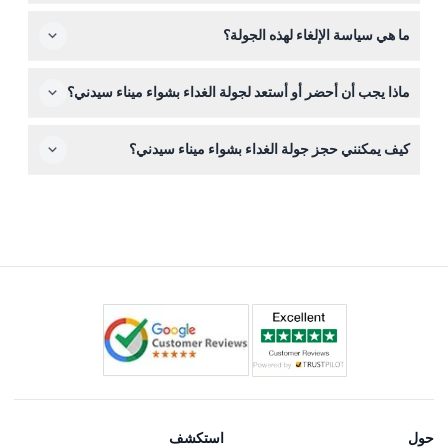
التذكرة. يمكن للجولة تلبية الاحتياجات الغذائية الخاصة مثل
هذه الجولة غير مناسبة للنساء الحوامل أو الأطفال الصغار جدًا
الحساسية، وعدم تحمل الغلوتين، أو الأنظمة الغذائية النباتية عند
ما هي سياسة الإلغاء لهذه الجولة؟
(الأطفال الرُضّع)، لذلك من الأفضل التفكير في أنشطة بديلة
إعلامنا أثناء الحجز.
لهذه الفئات.
تذاكر جولة الغداء بشواء ميناء سيدني غير قابلة للاسترداد ولا
ماذا يجب أن أحضر أو أستعد لجولة الغداء بشواء ميناء سيدني؟
يمكن إلغاؤها. يجب استخدام تذكرتك في التاريخ والوقت
المحجوز.
احضر ملابس مريحة وواقي من الشمس لأنك ستكون في
كيف يمكنني حجز جولة الغداء بشواء ميناء سيدني؟
الخارج على الميناء. من الجيد أيضًا إحضار كاميرا للاستمتاع
بالمناظر الخلابة، ولكن لا حاجة لإحضار طعام أو مشروبات
يمكنك حجز تذكرتك بسهولة عبر الإنترنت هنا على هذا الموقع،
إضافية حيث يتم توفير الغداء والمشروبات.
حيث ستجد أيضًا أحدث التوافر والأسعار للتاريخ الذي تفضله.
حول
استكشف