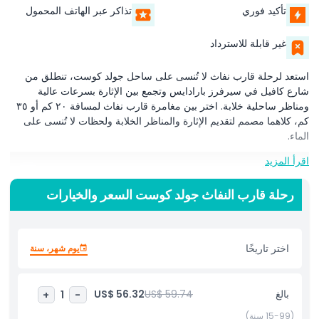
تأكيد فوري
تذاكر عبر الهاتف المحمول
غير قابلة للاسترداد
استعد لرحلة قارب نفاث لا تُنسى على ساحل جولد كوست، تنطلق من
شارع كافيل في سيرفرز بارادايس وتجمع بين الإثارة بسرعات عالية
ومناظر ساحلية خلابة. اختر بين مغامرة قارب نفاث لمسافة ٢٠ كم أو ٣٥
كم، كلاهما مصمم لتقديم الإثارة والمناظر الخلابة ولحظات لا تُنسى على
الماء.
اقرأ المزيد
أبرز المعالم
رحلة قارب النفاث جولد كوست السعر والخيارات
المتضمنات
اختر تاريخًا
يوم شهر، سنة
سياسة الأطفال والبالغين
الاستثناءات
بالغ
US$ 59.74
US$ 56.32
+
1
-
(15-99 سنة)