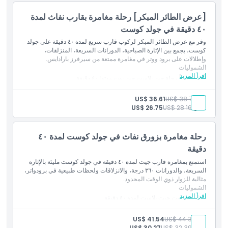
[عرض الطائر المبكر] رحلة مغامرة بقارب نفاث لمدة
٤٠ دقيقة في جولد كوست
وفر مع عرض الطائر المبكر لركوب قارب سريع لمدة ٤٠ دقيقة على جولد
كوست، يجمع بين الإثارة الصباحية، الدورانات السريعة، المنزلقات،
وإطلالات على برود ووتر في مغامرة ممتعة من سيرفرز بارادايس.
الشموليات
اقرأ المزيد
[٠٩:١٥ص] رحلة جت بلاست جت بوت مدتها ٤٠ دقيقة
بالغ:
US$ 38.72
US$ 36.61
طفل:
US$ 28.16
US$ 26.75
رحلة مغامرة بزورق نفاث في جولد كوست لمدة ٤٠
دقيقة
استمتع بمغامرة قارب جيت لمدة ٤٠ دقيقة في جولد كوست مليئة بالإثارة
السريعة، والدورانات ٣٦٠ درجة، والانزلاقات ولحظات طبيعية في برودواتر،
مثالية للزوار ذوي الوقت المحدود.
الشموليات
اقرأ المزيد
رحلة جت بوت جيت بلاست لمدة ٤٠ دقيقة
بالغ:
US$ 44.35
US$ 41.54
طفل:
US$ 32.39
US$ 30.27