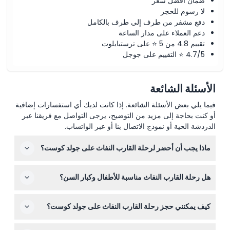
ضمان أفضل سعر
لا رسوم للحجز
دفع مشفر من طرف إلى طرف بالكامل
دعم العملاء على مدار الساعة
تقييم 4.8 من 5 ⭐ على ترستبايلوت
4.7/5 ⭐ التقييم على جوجل
الأسئلة الشائعة
فيما يلي بعض الأسئلة الشائعة. إذا كانت لديك أي استفسارات إضافية
أو كنت بحاجة إلى مزيد من التوضيح، يرجى التواصل مع فريقنا عبر
الدردشة الحية أو نموذج الاتصال بنا أو عبر الواتساب.
ماذا يجب أن أحضر لرحلة القارب النفاث على جولد كوست؟
احضر ملابس مريحة لا تمانع أن تتبلل، وواقي شمس، ونظارات
هل رحلة القارب النفاث مناسبة للأطفال وكبار السن؟
شمسية، وكاميرا مضادة للماء إذا رغبت. لا تنسَ الوصول قبل
الوقت الكافي لإجراءات التسجيل.
يمكن للأطفال الذين يبلغون من العمر 4 سنوات فأكثر المشاركة
كيف يمكنني حجز رحلة القارب النفاث على جولد كوست؟
في الرحلة، في حين لا يُسمح للرضع والأطفال الصغار الذين تقل
أعمارهم عن 4 سنوات. كما لا يُنصح بها للنساء الحوامل أو
يمكنك حجز رحلة القارب النفاث عبر الإنترنت بكل سهولة هنا
الأشخاص الذين يعانون من بعض الحالات الطبية مثل ارتفاع