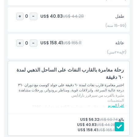
غير مناسب لـ
طفل
US$ 44.28
US$ 40.83
+
0
-
ساعات العمل
(15-99 سنة)
ما يجب معرفته
عائلة
US$ 165.11
US$ 158.41
+
0
-
(٢إيه+٢سي)
الموقع
رحلة مغامرة بالقارب النفاث على الساحل الذهبي لمدة
كيفية الاسترداد
٦٠ دقيقة
اختبر مغامرة قارب نفاث لمدة ٦٠ دقيقة على جولد كوست مع دوران ٣٦٠
درجة عالية السرعة، وانزلاقات قوية، ومناظر برودواتر، ورحلات مشاهدة
سياسة الإلغاء
مثيرة بالقرب من سيرفرز بارادايس.
المتضمنات
اقرأ المزيد
رحلة قارب نفاث عالية السرعة لمدة 60 دقيقة مع لفات 360°
ومنعطفات حادة ورذاذ الماء.
استكشاف ساحل جولد كوست ومنطقة برودواتر.
بالغ:
US$ 59.74
US$ 56.32
طفل:
US$ 44.28
US$ 40.83
عائلة:
US$ 165.11
US$ 158.41