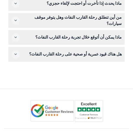
ماذا يحدث إذا تأخرت أو احتجت لإلغاء حجزي؟
على هذا الموقع، حيث ستجد أيضاً جميع مواعيد الرحلات المتاحة
ضغط الدم أو الصرع.
والتواريخ.
تأكد من الوصول قبل 15-30 دقيقة من موعد الانطلاق، حيث لا
من أين تنطلق رحلة القارب النفاث وهل يتوفر موقف
يمكن استرداد أو إعادة جدولة الحجوزات في حال التأخير أو عدم
سيارات؟
الحضور. التذاكر غير قابلة للاسترداد ويجب استخدامها في التاريخ
تنطلق الرحلة من محطة رحلات محيط سي وورلد في مين
والوقت المحجوزين.
ماذا يمكن أن أتوقع خلال تجربة رحلة القارب النفاث؟
بيتش، جولد كوست. هناك موقف سيارات مجاني متاح في
الموقع لتوفير راحتك.
استعد لرحلة مثيرة تستمر من 30 إلى 45 دقيقة مليئة
هل هناك قيود عمرية أو صحية على رحلة القارب النفاث؟
بالانعطافات السريعة، والدورانات 360 درجة، وإطلالات رائعة
على مياه جولد كوست برودوتر، ومنازل الواجهة البحرية
نعم، يجب أن يكون المشاركون لا يقل عمرهم عن 4 سنوات،
الفاخرة، والمعالم الشهيرة لتوقفات التصوير.
وينبغي للأشخاص الذين يعانون من مشكلات طبية معينة أو
إعاقات تجنب هذا النشاط بسبب سرعته العالية وشدته البدنية.