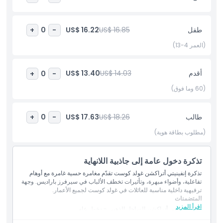
إلى محاكاة انعدام الجاذبية، وصولًا إلى غرف النهاية الكبرى التي تترك
انطباعات لا تُنسى. توفر التذاكر خيارات مرنة لتناسب خطط زيارة غولد
كوست العفوية، مع تقديم تجربة ترفيهية تفاعلية عالية القيمة على بُعد
طفل
US$ 16.85
US$ 16.22
+
0
-
دقائق من الشواطئ وأبرز الحدائق الترفيهية.
(العمر 4-13)
أبرز المعالم
أقدم
US$ 14.03
US$ 13.40
+
0
-
(60 وما فوق)
المتضمنات
طالب
US$ 18.26
US$ 17.63
+
0
-
سياسة الأطفال والبالغين
(مطلوب بطاقة هوية)
الاستثناءات
تذكرة دخول عامة إلى جاذبية اللانهاية
تذكرة إنفينيتي أتراكشن غولد كوست تقدّم مغامرة حسية غامرة مع أوهام
غير مناسب لـ
تفاعلية، وأضواء مبهرة، وتأثيرات تخطف الألباب في سيرفرز باراديس. وجهة
ترفيهية داخلية مناسبة للعائلات في غولد كوست لجميع الأعمار.
المتضمنات
اقرأ المزيد
ساعات العمل
تذكرة إنفينتي أتراكشن الساحل الذهبي - دخول عام​
الوصول إلى 20 بيئة وهمية متعددة الحواس​