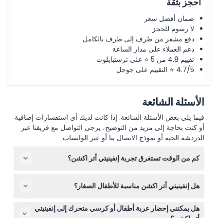
احجز بثقة
ضمان أفضل سعر
لا رسوم للحجز
دفع مشفر من طرف إلى طرف بالكامل
دعم العملاء على مدار الساعة
تقييم 4.8 من 5 ⭐ على ترستبايلوت
4.7/5 ⭐ التقييم على جوجل
الأسئلة الشائعة
فيما يلي بعض الأسئلة الشائعة. إذا كانت لديك أي استفسارات إضافية
أو كنت بحاجة إلى مزيد من التوضيح، يرجى التواصل مع فريقنا عبر
الدردشة الحية أو نموذج الاتصال بنا أو عبر الواتساب.
كم من الوقت تستغرق تجربة إنفينيتي أتر اكشن؟
تستغرق التجربة عادةً من 25 إلى 35 دقيقة حسب وتيرتك عبر
هل إنفينيتي أتر اكشن مناسبة للأطفال الصغار؟
غرف الوهم المتاهية.
ينصح بأن تكون أعمار المشاركين في إنفينيتي أتر اكشن 8
هل يمكنني إحضار عربة أطفال أو كرسي متحرك إلى إنفينيتي
سنوات فما فوق. يمكن للأطفال بين 4 و12 سنة المشاركة، لكن