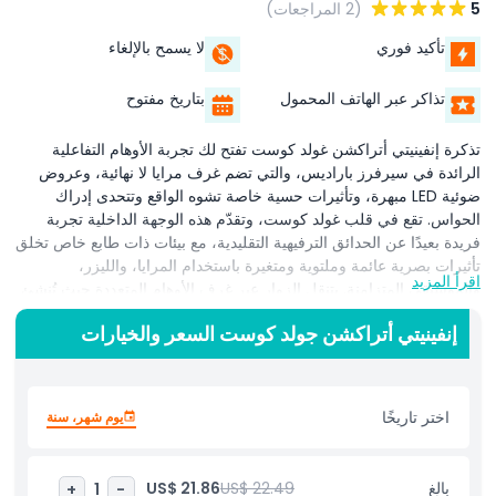
5
(2 المراجعات)
تأكيد فوري
لا يسمح بالإلغاء
تذاكر عبر الهاتف المحمول
بتاريخ مفتوح
تذكرة إنفينيتي أتراكشن غولد كوست تفتح لك تجربة الأوهام التفاعلية
الرائدة في سيرفرز باراديس، والتي تضم غرف مرايا لا نهائية، وعروض
ضوئية LED مبهرة، وتأثيرات حسية خاصة تشوه الواقع وتتحدى إدراك
الحواس. تقع في قلب غولد كوست، وتقدّم هذه الوجهة الداخلية تجربة
فريدة بعيدًا عن الحدائق الترفيهية التقليدية، مع بيئات ذات طابع خاص تخلق
تأثيرات بصرية عائمة وملتوية ومتغيرة باستخدام المرايا، والليزر،
اقرأ المزيد
والموسيقى المتزامنة. يتنقل الزوار عبر غرف الأوهام المتعددة حيث تُنشئ
المرايا المتوازية ممرات لا نهائية، وتحوّل العروض المجسمة الفضاء،
إنفينيتي أتراكشن جولد كوست السعر والخيارات
وتستجيب الأرضيات التفاعلية للحركة. تدمج إنفينيتي أتراكشن غولد كوست
جميع الحواس مع الأضواء المحركة بالحركة، والصوت المحيطي،
والمعارض التفاعلية باللمس، لتكون مثالية للعائلات، والأزواج، والمجموعات
الباحثة عن لحظات تصوير رائعة على إنستغرام وترفيه يذهل العقل. على
اختر تاريخًا
يوم شهر، سنة
عكس الحدائق المائية الخارجية أو لقاءات الحياة البرية، توفّر إنفينيتي غولد
كوست متعة داخلية على مدار العام، مناسبة للأيام الممطرة أو الزيارات
المسائية. تبدأ الغرف المختارة بعناية من أنفاق ملونة كأداة كاليودوسكوبية
بالغ
US$ 22.49
US$ 21.86
+
1
-