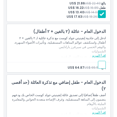
رحلة متاهة تفاعلية مدتها 30 دقيقة مع موظفين يتحدثون الإنجليزية
بالغ:
US$ 22.49
US$ 21.86
ما يجب معرفته
طفل:
US$ 16.85
US$ 16.22
أقدم:
US$ 14.03
US$ 13.40
طالب:
US$ 18.26
US$ 17.63
الموقع
الدخول العام - عائلة (٢ بالغين + ٢ أطفال)
كيفية الوصول إلى هناك
ادخل إلى جاذبية إنفينيتي جولد كوست مع تذكرة عائلية لـ ٢ بالغين + ٢
أطفال واستكشف عوالم المتاهات المستقبلية، وتأثيرات الأضواء المبهرة،
والوهم الحسي في سيرفرز بارادايس.
سياسة الإلغاء
الشموليات
اقرأ المزيد
خصم ١٠٪ على حزمة الصور الرقمية
الدخول العام إلى جاذبية إنفينيتي
بالغ:
US$ 65.58
US$ 64.87
الدخول العام - طفل إضافي مع تذكرة العائلة (حد أقصى
٢)
أضف طفلاً إضافيًا إلى تصديق عائلة إنفينيتي جولد كوست الخاص بك ودعهم
ينضمون إلى المتاهة المستقبلية، وغرف الإضاءة متعددة الحواس والمغامرة
المليئة بالأوهام.
الشموليات
اقرأ المزيد
خصم ١٠٪ على حزمة الصور الرقمية