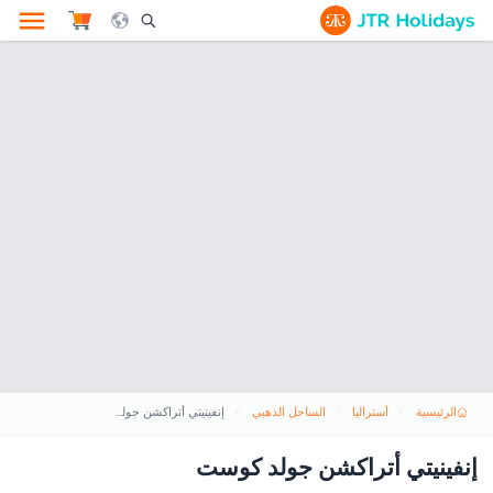
le Search Opener Icon
الرئيسية
أستراليا
الساحل الذهبي
إنفينيتي أتراكشن جولد كوست
إنفينيتي أتراكشن جولد كوست