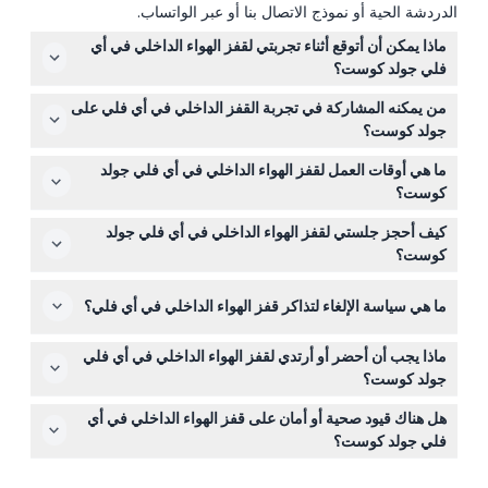
الدردشة الحية أو نموذج الاتصال بنا أو عبر الواتساب.
ماذا يمكن أن أتوقع أثناء تجربتي لقفز الهواء الداخلي في أي
فلي جولد كوست؟
ستطفو على وسادة من الهواء داخل نفق رياح زجاجي، مع توجيه
من يمكنه المشاركة في تجربة القفز الداخلي في أي فلي على
من قبل مدربين مؤهلين يعلمونك تقنيات الطيران. كل رحلة
جولد كوست؟
تستغرق حوالي 50 ثانية، مما يمنحك تجربة مثيرة للشعور
يجب أن يكون المشاركون بعمر 3 سنوات على الأقل، ويجب أن
بالسقوط الحر دون القفز من الطائرة.
ما هي أوقات العمل لقفز الهواء الداخلي في أي فلي جولد
يكون من هم تحت 18 سنة برفقة ولي أمر أو وصي يوقع على
كوست؟
تنازل. هناك حدود للوزن والطول لضمان السلامة، وبعض الحالات
المرفق مفتوح من الإثنين إلى الجمعة من الساعة 9:30 صباحًا
الصحية مثل ارتفاع ضغط الدم أو الصرع تجعل هذه النشاط غير
كيف أحجز جلستي لقفز الهواء الداخلي في أي فلي جولد
حتى 6:30 مساءً، والسبت والأحد من الساعة 9:00 صباحًا حتى
مناسب.
كوست؟
6:30 مساءً، وفي العطلات المدرسية والرسمية من الساعة
يمكنك حجز جلستك بسهولة عبر الإنترنت هنا في هذا الموقع.
8:30 صباحًا حتى 6:30 مساءً (قد تتغير الأوقات — يرجى التأكد
ما هي سياسة الإلغاء لتذاكر قفز الهواء الداخلي في أي فلي؟
أثناء الحجز، يمكنك التحقق من التوافر في الوقت الحقيقي
عند الحجز).
واختيار التاريخ والوقت المفضلين لديك.
التذاكر غير قابلة للاسترداد ولا يمكن إلغاؤها. إذا ألغى المشغل
ماذا يجب أن أحضر أو أرتدي لقفز الهواء الداخلي في أي فلي
بسبب الطقس القاسي أو أحداث غير متوقعة، يمكنك إما إعادة
جولد كوست؟
الجدولة أو طلب استرداد.
ارتدِ ملابس مريحة وأحذية مغلقة. يتم توفير الخوذات وبدلات
هل هناك قيود صحية أو أمان على قفز الهواء الداخلي في أي
الطيران في المكان، لذلك لا تحتاج لإحضار معدات خاصة.
فلي جولد كوست؟
إذا كنت تعاني من حالات طبية معينة مثل الصرع، ارتفاع ضغط