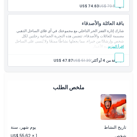
بالغ:
US$ 79.56
US$ 74.63
الشروط والأحكام
باقة العائلة والأصدقاء
سياسة الإلغاء
شارك إثارة القفز الحر الداخلي مع مجموعتك في آي فلاي الساحل الذهبي.
مصممة للعائلات والأصدقاء، تتضمن هذه التجربة الجماعية رحلتين لكل
شخص وإرشادًا من خبراء، مما يجعلها نشاطًا ممتعًا ولا يُنسى على الساحل
اقرأ المزيد
الذهبي لجميع الأعمار.
مجموعة من 4 أو أكثر:
US$ 51.39
US$ 47.87
ملخص الطلب
تاريخ النشاط
يوم شهر، سنة
شخص
US$ 55.62 × 1