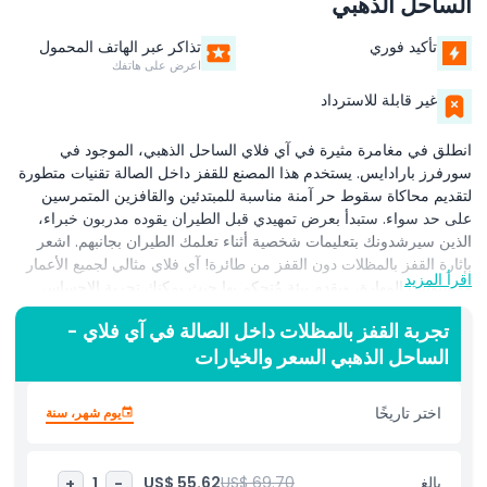
الساحل الذهبي
تأكيد فوري
تذاكر عبر الهاتف المحمول
اعرض على هاتفك
غير قابلة للاسترداد
انطلق في مغامرة مثيرة في آي فلاي الساحل الذهبي، الموجود في
سورفرز بارادايس. يستخدم هذا المصنع للقفز داخل الصالة تقنيات متطورة
لتقديم محاكاة سقوط حر آمنة مناسبة للمبتدئين والقافزين المتمرسين
على حد سواء. ستبدأ بعرض تمهيدي قبل الطيران يقوده مدربون خبراء،
الذين سيرشدونك بتعليمات شخصية أثناء تعلمك الطيران بجانبهم. اشعر
بإثارة القفز بالمظلات دون القفز من طائرة! آي فلاي مثالي لجميع الأعمار
اقرأ المزيد
ومستويات المهارة، ويقدم بيئة مُتحكم بها حيث يمكنك تجربة الإحساس
بالسقوط الحر. مع غرف الطيران الحديثة، سيتم دعمك في كل خطوة على
تجربة القفز بالمظلات داخل الصالة في آي فلاي -
طول مغامرتك داخل الصالة. سواء كنت طياراً لأول مرة أو قافز مظلات
الساحل الذهبي السعر والخيارات
متمرس، تعدك آي فلاي بتجربة لا تُنسى. احجز رحلتك اليوم واكتشف إثارة
القفز داخل الصالة.
اختر تاريخًا
يوم شهر، سنة
أبرز المعالم
بالغ
US$ 69.70
US$ 55.62
+
1
-