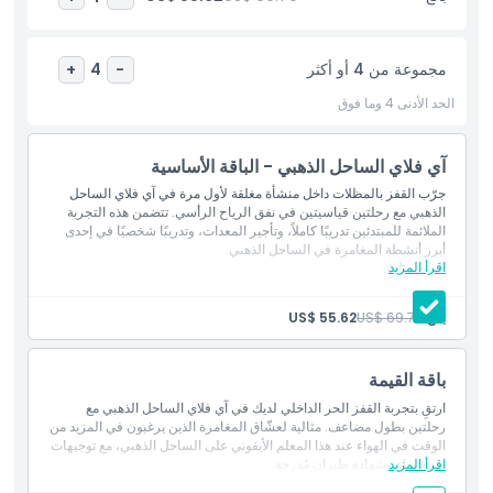
المتضمنات
مجموعة من 4 أو أكثر
+
4
-
سياسة الأطفال والبالغين
الحد الأدنى 4 وما فوق
الاستثناءات
آي فلاي الساحل الذهبي - الباقة الأساسية
جرّب القفز بالمظلات داخل منشأة مغلقة لأول مرة في آي فلاي الساحل
الذهبي مع رحلتين قياسيتين في نفق الرياح الرأسي. تتضمن هذه التجربة
غير مناسب لـ
الملائمة للمبتدئين تدريبًا كاملاً، وتأجير المعدات، وتدريبًا شخصيًا في إحدى
أبرز أنشطة المغامرة في الساحل الذهبي.
اقرأ المزيد
المتضمنات
ساعات العمل
دورتان من القفز الحر الداخلي مع توفير المعدات والتدريب.
بالغ:
US$ 69.70
US$ 55.62
ما يجب معرفته
باقة القيمة
نقطة البداية نقطة النهاية
ارتقِ بتجربة القفز الحر الداخلي لديك في آي فلاي الساحل الذهبي مع
رحلتين بطول مضاعف. مثالية لعشّاق المغامرة الذين يرغبون في المزيد من
الوقت في الهواء عند هذا المعلم الأيقوني على الساحل الذهبي، مع توجيهات
الموقع
اقرأ المزيد
من خبراء وشهادة طيران مُدرجة.