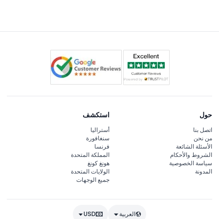
الدم، أو كنتِ حاملاً، لا يُنصح بالقفز الداخلي. أيضًا، يجب ألا يكون
المشاركون مخمورين عند الوصول لأن ذلك سيؤدي إلى منع
الدخول دون استرداد الأموال.
حول
استكشف
اتصل بنا
أستراليا
من نحن
سنغافورة
الأسئلة الشائعة
فرنسا
الشروط والأحكام
المملكة المتحدة
سياسة الخصوصية
هونغ كونغ
المدونة
الولايات المتحدة
جميع الوجهات
العربية
USD