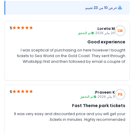
عرض 10 من 23 تقييم
5
Loreta M.
LM
20 يناير 2026
تم التحقق
Good experience
I was sceptical of purchasing on here however I bought
tickets to Sea World on the Gold Coast. They sent through
WhatsApp first and then followed by email a couple of
minutes later. Scanned the tickets upon entry with no issues at
all. Will definitely check on here again for the next time I need
to book something
5
Praveen K.
PK
11 يناير 2026
تم التحقق
Fast Theme park tickets
It was very easy and discounted price and you will get your
tickets in minutes. Highly recommended..