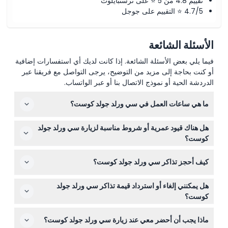
تقييم 4.8 من 5 ⭐ على ترستبايلوت
4.7/5 ⭐ التقييم على جوجل
الأسئلة الشائعة
فيما يلي بعض الأسئلة الشائعة. إذا كانت لديك أي استفسارات إضافية
أو كنت بحاجة إلى مزيد من التوضيح، يرجى التواصل مع فريقنا عبر
الدردشة الحية أو نموذج الاتصال بنا أو عبر الواتساب.
ما هي ساعات العمل في سي ورلد جولد كوست؟
سي ورلد جولد كوست يفتح يومياً من الساعة 10:00 صباحاً حتى
هل هناك قيود عمرية أو شروط مناسبة لزيارة سي ورلد جولد
5:00 مساءً، لكنه مغلق في يوم أنزاك (25 أبريل) ويوم عيد
كوست؟
الميلاد (25 ديسمبر) (قد تتغير المواعيد — يرجى التأكد عند
الأطفال تحت سن 3 سنوات يدخلون مجاناً، لكن يجب أن يكون
الحجز).
كيف أحجز تذاكر سي ورلد جولد كوست؟
جميع الأطفال تحت 14 سنة برفقة شخص بالغ. الحديقة غير
مناسبة للحوامل، أو الأشخاص الذين خضعوا لجراحة حديثة أو
يمكنك حجز تذاكر سي ورلد جولد كوست بسهولة عبر الإنترنت
لديهم مشاكل قلبية، أو للأطفال الصغار جداً.
هل يمكنني إلغاء أو استرداد قيمة تذاكر سي ورلد جولد
هنا على هذا الموقع. فقط اختر التاريخ ونوع التذكرة المفضل
كوست؟
لديك للتحقق من التوفر وإتمام الحجز.
تذاكر سي ورلد جولد كوست غير قابلة للاسترداد ولا يمكن
ماذا يجب أن أحضر معي عند زيارة سي ورلد جولد كوست؟
إلغاؤها، لذا تأكد من خطة زيارتك قبل الحجز. يجب أيضاً استخدام