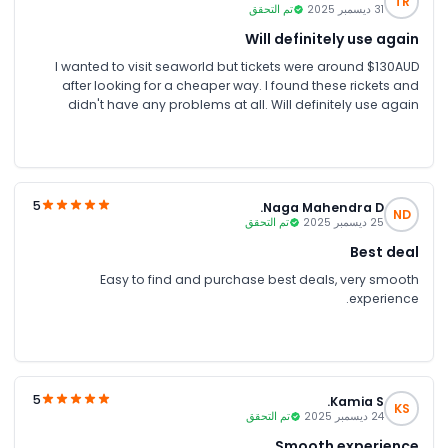
TR
31 ديسمبر 2025
تم التحقق
Will definitely use again
I wanted to visit seaworld but tickets were around $130AUD
after looking for a cheaper way. I found these rickets and
didn't have any problems at all. Will definitely use again
5
Naga Mahendra D.
ND
25 ديسمبر 2025
تم التحقق
Best deal
Easy to find and purchase best deals, very smooth
experience.
5
Kamia S.
KS
24 ديسمبر 2025
تم التحقق
Smooth experience