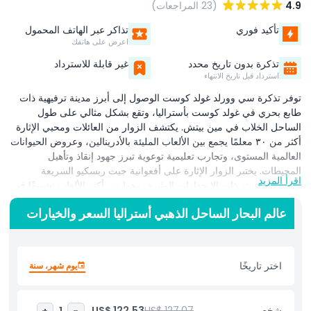
4.9
(23 المراجعات)
تأكيد فوري
تذاكر عبر الهاتف المحمول
اعرض على هاتفك
تذكرة بدون تاريخ محدد
غير قابلة للاسترداد
استرداد قبل تاريخ الانتهاء
توفر تذكرة سي وورلد غولد كوست الوصول إلى أبرز مدينة ترفيهية ذات
طابع بحري في غولد كوست بأستراليا، وتقع بشكل مثالي على طول
الساحل الخلاب في مين بيتش. يكتشف الزوار من العائلات ومحبي الإثارة
أكثر من ٣٠ معلمًا يجمع بين الألعاب المليئة بالأدرينالين، وعروض الحيوانات
العالمية المستوى، وتجارب تعليمية توعوية تبرز جهود إنقاذ وتأهيل
المحيطات. يختبر الزوار الإثارة على أفعوانية جيت ريسكيو السريعة
اقرأ المزيد
وستورم كوستر ذات الانحدارات المثيرة، وهما من أكثر الألعاب تشويقًا في
أستراليا، بينما يستمتع الأطفال في نيكلوديون لاند مع شخصيات سبونج بوب
عالم البحار الساحل الذهبي أستراليا السعر والخيارات
سكوير بانتس ودورا المستكشفة وتجارب تفاعلية مع الشخصيات. تقدّم
سي وورلد غولد كوست تجارب بحرية لا تُنسى من خلال عروض يومية
تشمل الدلافين، وأسود البحر، والبطاريق، والسلاحف البحرية، والدببة
القطبية الرائعة، بالإضافة إلى أحواض مائية غامرة وجولات خلف الكواليس
اختر تاريخًا
يوم شهر، سنة
تبرز التزام الحديقة بالحفاظ على البيئة البحرية. توفّر هذه المدينة الترفيهية
الرائدة في غولد كوست تجارب تناسب جميع الأعمار: عشاق الإثارة
يخوضون ألعاب المغامرة القصوى، ومحبو الطبيعة يستكشفون المعارض
شخص
US$ 127.07
US$ 122.53
+
1
-