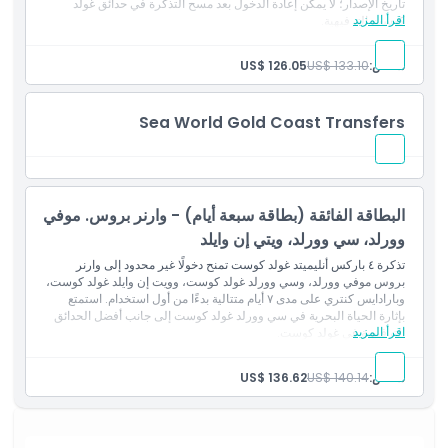
تاريخ الإصدار؛ لا يمكن إعادة الدخول بعد مسح التذكرة في حدائق غولد
ما يجب معرفته
اقرأ المزيد
كوست الترفيهية.
المتضمنات
تذكرة دخول ليوم واحد إلى عالم وارنر براذرز للأفلام
شخص:
US$ 133.10
US$ 126.05
الموقع
تذكرة دخول ليوم واحد إلى عالم البحار - الساحل الذهبي
تذكرة دخول ليوم واحد إلى ويت ن وايلد - الساحل الذهبي
تذكرة دخول ليوم واحد إلى بلد الفردوس
Sea World Gold Coast Transfers
كيفية الوصول إلى هناك
صالحة لمدة 5 أيام متتالية اعتبارًا من أول دخول؛ و لمدة 12 شهرًا من
تاريخ الإصدار
الشروط والأحكام
البطاقة الفائقة (بطاقة سبعة أيام) - وارنر بروس. موفي
وورلد، سي وورلد، ويتي إن وايلد
سياسة الإلغاء
تذكرة ٤ باركس أنليميتد غولد كوست تمنح دخولًا غير محدود إلى وارنر
بروس موفي وورلد، وسي وورلد غولد كوست، وويت إن وايلد غولد كوست،
وبارادايس كنتري على مدى ٧ أيام متتالية بدءًا من أول استخدام. استمتع
بإثارة الحياة البحرية في سي وورلد غولد كوست إلى جانب أفضل الحدائق
اقرأ المزيد
الترفيهية في غولد كوست.
المتضمنات
دخول غير محدود إلى عالم وارنر براذرز للأفلام
شخص:
US$ 140.14
US$ 136.62
دخول غير محدود إلى عالم البحار - الساحل الذهبي
دخول غير محدود إلى متنزه ويت إن وايلد المائي - الساحل الذهبي
دخول غير محدود إلى بارادايس كانتري
صالح لمدة 7 أيام متتالية من أول استخدام