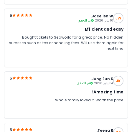
5
Jacelien W.
JW
10 يناير 2026
تم التحقق
Efficient and easy
Bought tickets to Seaworld for a great price. No hidden
surprises such as tax or handling fees. Will use them again for
next time.
5
Jung Eun K.
JK
04 يناير 2026
تم التحقق
Amazing time!
Whole family loved it! Worth the price
5
Teena R.