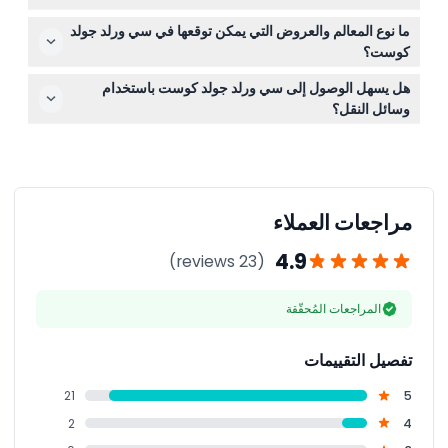
التذاكر قبل تاريخ انتهائها.
احضر الضروريات مثل واقي الشمس، وأحذية مريحة للمشي،
ما نوع المعالم والعروض التي يمكن توقعها في سي ورلد جولد
وتأكيد الحجز الخاص بك. كما يجب عليك إحضار جواز سفر أو
كوست؟
هوية الأطفال تحت سن 3 سنوات للتحقق من الدخول المجاني.
ستستمتع بالألعاب المثيرة مثل جيت ريسكيو وستورم كوستر،
هل يسهل الوصول إلى سي ورلد جولد كوست باستخدام
وستستكشف نيكلوديون لاند، وتشاهد عروض الحيوانات البحرية
وسائل النقل؟
الجذابة التي تشمل الدلافين، وأسود البحر، والبطاريق، والدببة
نعم! يمكن الوصول إلى سي ورلد بواسطة الحافلة العامة، حيث
القطبية.
تسير الحافلة رقم 705 مباشرة من سيرفرز بارادايس إلى
مدخل الحديقة لراحتك.
مراجعات العملاء
4.9
(23 reviews)
المراجعات المُحقّقة
تفصيل التقييمات
21
5
2
4