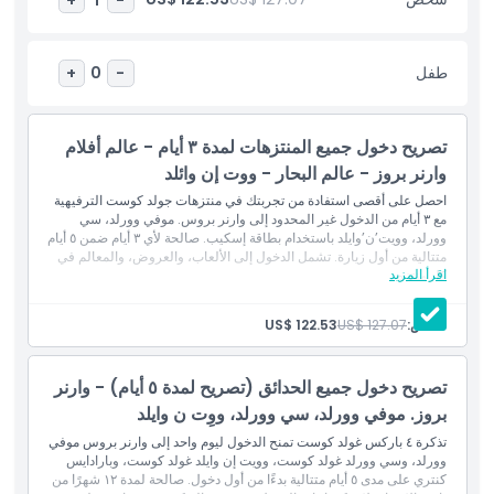
التفاعلية، وتستمتع العائلات بالعروض التعليمية التي تركز على حماية الحياة
البحرية. تخلق سي وورلد غولد كوست ذكريات تدوم من خلال مزيج فريد
من الترفيه والتعليم والدفاع عن المحيطات في زيارة واحدة شاملة.
طفل
+
0
-
أبرز المعالم
تصريح دخول جميع المنتزهات لمدة ٣ أيام - عالم أفلام
وارنر بروز - عالم البحار - ووت إن وائلد
المتضمنات
احصل على أقصى استفادة من تجربتك في منتزهات جولد كوست الترفيهية
مع ٣ أيام من الدخول غير المحدود إلى وارنر بروس. موفي وورلد، سي
وورلد، وويت’ن’وايلد باستخدام بطاقة إسكيب. صالحة لأي ٣ أيام ضمن ٥ أيام
سياسة الأطفال والبالغين
متتالية من أول زيارة. تشمل الدخول إلى الألعاب، والعروض، والمعالم في
اقرأ المزيد
كل منتزه.
الشموليات
الاستثناءات
بطاقة دخول لمدة ٣ أيام للمعالم السياحية
شخص:
US$ 127.07
US$ 122.53
دخول إلى: وارنر بروس موفي وورلد
دخول إلى: سي وورلد
دخول إلى: ويت إن وايلد
غير مناسب لـ
تصريح دخول جميع الحدائق (تصريح لمدة ٥ أيام) - وارنر
بروز. موفي وورلد، سي وورلد، ووِت ن وايلد
ساعات العمل
تذكرة ٤ باركس غولد كوست تمنح الدخول ليوم واحد إلى وارنر بروس موفي
وورلد، وسي وورلد غولد كوست، وويت إن وايلد غولد كوست، وبارادايس
كنتري على مدى ٥ أيام متتالية بدءًا من أول دخول. صالحة لمدة ١٢ شهرًا من