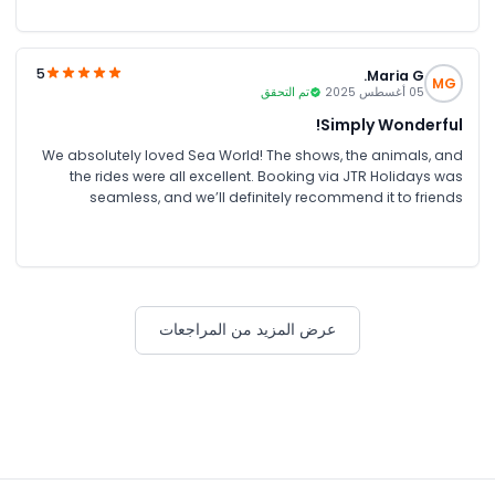
5
Maria G.
MG
05 أغسطس 2025
تم التحقق
Simply Wonderful!
We absolutely loved Sea World! The shows, the animals, and
the rides were all excellent. Booking via JTR Holidays was
seamless, and we’ll definitely recommend it to friends
traveling to Australia.
عرض المزيد من المراجعات