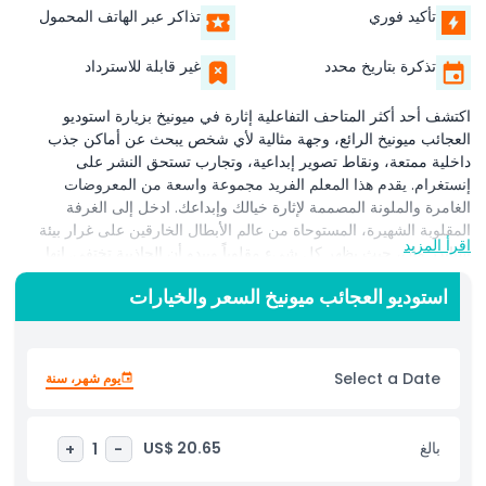
تأكيد فوري
تذاكر عبر الهاتف المحمول
تذكرة بتاريخ محدد
غير قابلة للاسترداد
اكتشف أحد أكثر المتاحف التفاعلية إثارة في ميونيخ بزيارة استوديو
العجائب ميونيخ الرائع، وجهة مثالية لأي شخص يبحث عن أماكن جذب
داخلية ممتعة، ونقاط تصوير إبداعية، وتجارب تستحق النشر على
إنستغرام. يقدم هذا المعلم الفريد مجموعة واسعة من المعروضات
الغامرة والملونة المصممة لإثارة خيالك وإبداعك. ادخل إلى الغرفة
المقلوبة الشهيرة، المستوحاة من عالم الأبطال الخارقين على غرار بيئة
اقرأ المزيد
سبايدر مان، حيث يظهر كل شيء مقلوباً ويبدو أن الجاذبية تختفي. إنها
مكان مثالي لالتقاط صور مذهلة تضع عقلك في حالة تشويش وخلق
استوديو العجائب ميونيخ السعر والخيارات
ذكريات لا تُنسى. اغمر نفسك في حفرة الكرات الوردية الزاهية، وهي
واحدة من أكثر مواقع التصوير شعبية في المتحف، مثالية للصور المرحة
ولحظات الاسترخاء. يمكنك أيضًا التحرك والرقص على أرضية الرقص
اللانهائية، التي تتميز بتأثيرات إضاءة ديناميكية تتغير مع حركاتك، مما يجعل
Select a Date
يوم شهر، سنة
كل لحظة رقص شعورًا سحريًا وفريدًا. بعد استكشاف المعروضات
الإبداعية، زر مقهى العجائب الساحر، حيث تلتقي العروض الفنية
بالمشروبات اللذيذة في أجواء ملونة. سواء كنت تبحث عن أفضل الأنشطة
بالغ
US$ 20.65
+
1
-
في ميونيخ، أو أماكن جذب داخلية مناسبة للعائلات، أو متحف عصري
لأنستغرام في ميونيخ، فإن استوديو العجائب يقدم تجربة لا تُنسى للزوار