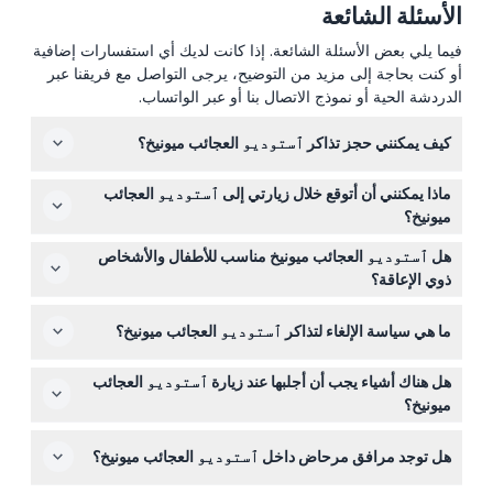
الأسئلة الشائعة
فيما يلي بعض الأسئلة الشائعة. إذا كانت لديك أي استفسارات إضافية
أو كنت بحاجة إلى مزيد من التوضيح، يرجى التواصل مع فريقنا عبر
الدردشة الحية أو نموذج الاتصال بنا أو عبر الواتساب.
كيف يمكنني حجز تذاكر ٱستوديو العجائب ميونيخ؟
يمكنك بسهولة حجز تذاكرك عبر الإنترنت هنا على هذا الموقع.
ماذا يمكنني أن أتوقع خلال زيارتي إلى ٱستوديو العجائب
فقط اختر التاريخ والوقت المفضلين لديك أثناء عملية الحجز
ميونيخ؟
لضمان مكانك.
توقع تجربة ممتعة لمدة 90 دقيقة تستكشف فيها أكثر من 20
هل ٱستوديو العجائب ميونيخ مناسب للأطفال والأشخاص
مجموعة تصوير تفاعلية، بما في ذلك غرفة مقلوبة، وحوض
ذوي الإعاقة؟
كرات وردي، و舞رقصة لا نهائية ملونة لالتقاط صور رائعة
نعم، الزوار من جميع الأعمار مرحب بهم، مع ضرورة مرافقة
وإبداعية.
ما هي سياسة الإلغاء لتذاكر ٱستوديو العجائب ميونيخ؟
الأطفال دون 14 سنة من قبل أحد البالغين. المكان مجهز بمصعد
ومعظم التركيبات خالية من الحواجز.
التذاكر غير قابلة للاسترداد ولا يمكن إلغاؤها، لذا تأكد من اختيار
هل هناك أشياء يجب أن أجلبها عند زيارة ٱستوديو العجائب
التاريخ والوقت بعناية عند الحجز.
ميونيخ؟
جهز بطاقة هوية صالحة إذا كنت تشتري تذكرة مخفضة، مثل
هل توجد مرافق مرحاض داخل ٱستوديو العجائب ميونيخ؟
تذاكر الطلاب أو الأطفال. يُنصح بارتداء ملابس مريحة، ولا تحتاج
إلى معدات خاصة للزيارة.