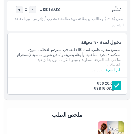
من جميع الأعمار.
مُقَلَّص
US$ 16.03
+
0
-
طفل (٤-١٧) / طالب مع بطاقة هوية صالحة / متدرب / زائر من ذوي الإعاقة
أبرز المعالم
الشديدة
المتضمنات
دخول لمدة ٩٠ دقيقة
استمتع بتجربة غامرة لمدة 90 دقيقة في استوديو العجائب ميونخ،
سياسة الأطفال والبالغين
استكشاف غرف تفاعلية، وأوهام بصرية، وأماكن تصوير مناسبة لإنستغرام
بما في ذلك الغرفة المقلوبة وحوض الكرات الوردية الزاهية.
الشاملات
اقرأ المزيد
الاستثناءات
دخول لمدة ٩٠ دقيقة
بالغ:
US$ 20.65
ساعات العمل
مُقَلَّص:
US$ 16.03
ما يجب معرفته
ملخص الطلب
الموقع