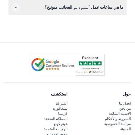
لا توجد مراحيض داخل الموقع، لكن توجد مرافق عامة بالقرب
ما هي ساعات عمل ٱستوديو العجائب ميونيخ؟
من منطقة التسوق هوفشتات.
يعمل ٱستوديو العجائب من الإثنين إلى الجمعة من الساعة 11:00
صباحًا حتى 8:00 مساءً، وفي عطلات نهاية الأسبوع من الساعة
10:00 صباحًا حتى 8:00 مساءً. (قد تخضع للتغيير — يرجى التأكد
عند الحجز)
حول
استكشف
اتصل بنا
أستراليا
من نحن
سنغافورة
الأسئلة الشائعة
فرنسا
الشروط والأحكام
المملكة المتحدة
سياسة الخصوصية
هونغ كونغ
المدونة
الولايات المتحدة
جميع الوجهات