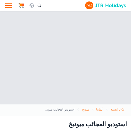
le Search Opener Icon
الرئيسية
ألمانيا
ميونخ
استوديو العجائب ميونيخ
استوديو العجائب ميونيخ