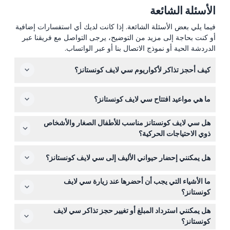
الأسئلة الشائعة
فيما يلي بعض الأسئلة الشائعة. إذا كانت لديك أي استفسارات إضافية
أو كنت بحاجة إلى مزيد من التوضيح، يرجى التواصل مع فريقنا عبر
الدردشة الحية أو نموذج الاتصال بنا أو عبر الواتساب.
كيف أحجز تذاكر لأكواريوم سي لايف كونستانز؟
يمكنك حجز تذاكرك بسهولة عبر الإنترنت هنا على هذا الموقع
ما هي مواعيد افتتاح سي لايف كونستانز؟
لتأمين التاريخ والوقت المفضلين لديك، خاصة خلال الفترات
المزدحمة.
عادةً ما يكون سي لايف كونستانز مفتوحًا يوميًا من الساعة
هل سي لايف كونستانز مناسب للأطفال الصغار والأشخاص
10:00 صباحًا حتى 5:00 مساءً، رغم أن المواعيد قد تختلف في
ذوي الاحتياجات الحركية؟
العطلات والفعاليات الخاصة (قابلة للتغيير – يرجى التأكد عند
نعم، الأطفال من عمر 0-1 يدخلون مجانًا، ويجب أن يكون
الحجز).
هل يمكنني إحضار حيواني الأليف إلى سي لايف كونستانز؟
الأطفال من 0-14 مصحوبين ببالغ يدفع التذكرة. الأكواريوم مهيأ
لذوي الكراسي المتحركة ومصمم لاستقبال الزوار ذوي تحديات
يسمح فقط للحيوانات المساعدة بالدخول إلى الأكواريوم؛ غير
الحركة.
ما الأشياء التي يجب أن أحضرها عند زيارة سي لايف
ذلك، لا يسمح بإحضار الحيوانات الأليفة الأخرى.
كونستانز؟
أحضر تأكيد الحجز وبطاقة هوية إذا لزم الأمر، ولكن تجنب
هل يمكنني استرداد المبلغ أو تغيير حجز تذاكر سي لايف
إحضار عربات الأطفال أو مقطورات الدراجات لأن دخولها ممنوع؛
كونستانز؟
وتذكر أيضًا أن التدخين ممنوع.