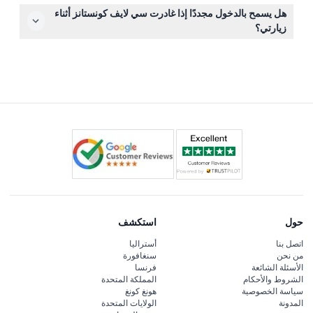
التذاكر غير قابلة للاسترداد ولا يمكن إلغاؤها، لذا تأكد من اختيار
هل يسمح بالدخول مجددًا إذا غادرت سي لايف كونستانز أثناء
التاريخ والوقت بعناية عند الحجز.
زيارتي؟
لا، لا يُسمح بالدخول مجددًا بعد مغادرة الأكواريوم، لذا خطط
زيارتك وفقًا لذلك.
حول
استكشف
اتصل بنا
أستراليا
من نحن
سنغافورة
الأسئلة الشائعة
فرنسا
الشروط والأحكام
المملكة المتحدة
سياسة الخصوصية
هونغ كونغ
المدونة
الولايات المتحدة