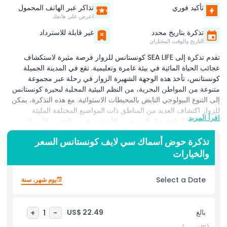
تأكيد فوري
تذاكر عبر الهاتف المحمول
اعرض على هاتفك
تذكرة بتاريخ محدد
غير قابلة للاسترداد
التاريخ والوقت المختاران
تقدم تذكرة إلى
SEA LIFE كونستانس
للزوار فرصة مثيرة لاستكشاف
عجائب الحياة المائية في بيئة غامرة وتعليمية. تقع في المدينة الجميلة
كونستانس
، تأخذ هذه الوجهة الشهيرة الزوار في رحلة عبر مجموعة
متنوعة من المواطن البحرية، من النظم البيئية المحلية لبحيرة كونستانس
إلى التنوع البيولوجي النابض بالمحيطات الاستوائية. مع هذه التذكرة، يمكن
للزوار اكتشاف العديد من المناطق ذات المواضيع المختلفة المليئة
اقرأ المزيد
بالمخلوقات الرائعة مثل القروش، والأشعة، وفرس البحر، والأسماك
الملونة للشعاب المرجانية. من أبرز مميزاتها نفق الزجاج تحت الماء، حيث
تذكرة حوض أسماك سي لايف كونستانس السعر
يمكن للزائرين المشي تحت الحياة البحرية السابحة، ما يخلق تجربة فريدة
والخيارات
ولا تُنسى. تعزز المعارض التفاعلية والعروض المعلوماتية طوال حوض
الأسماك الجانب الترفيهي والتعليمى لجميع الفئات العمرية. عادةً ما تتضمن
التذكرة الوصول إلى متحف طبيعة بحيرة كونستانس المجاور، مما يضيف
Select a Date
يوم شهر، سنة
قيمة إضافية من خلال تقديم رؤى حول الحياة البرية الإقليمية وحفظ البيئة.
مثالية للعائلات والسياح والمجموعات المدرسية، توفر تذكرة SEA LIFE
كونستانس تجربة متكاملة تجمع بين المرح، والتعلم، وتقدير أعمق لعالم
بالغ
US$ 22.49
+
1
-
تحت الماء.