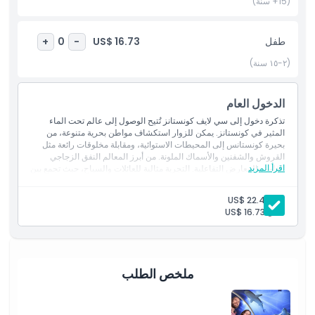
(15+ سنة)
أبرز المعالم
طفل
US$ 16.73
+
0
-
المتضمنات
(٢-١٥ سنة)
سياسة الأطفال والبالغين
الدخول العام
تذكرة دخول إلى سي لايف كونستانز تُتيح الوصول إلى عالم تحت الماء
المثير في كونستانز. يمكن للزوار استكشاف مواطن بحرية متنوعة، من
الاستثناءات
بحيرة كونستانس إلى المحيطات الاستوائية، ومقابلة مخلوقات رائعة مثل
القروش والشفنين والأسماك الملونة. من أبرز المعالم النفق الزجاجي
اقرأ المزيد
الغامر والمعارض التفاعلية. التجربة مثالية للعائلات والسياح، حيث تجمع بين
ما يجب معرفته
الترفيه والتعليم وتعزز الوعي بالحياة البحرية والحفاظ عليها.
الشموليات
بالغ:
US$ 22.49
الدخول إلى: سي لايف كونستانز
طفل:
US$ 16.73
الدخول إلى: متحف بحيرة كونستانس للتاريخ الطبيعي
الموقع
سياسة الإلغاء
ملخص الطلب