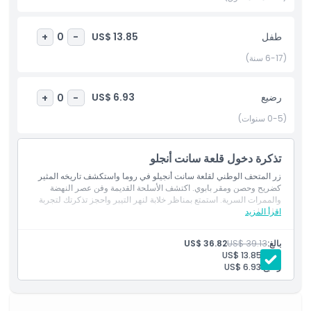
سلسة لهذا الموقع الرائع. لا تفوت فرصة استكشاف أحد أكثر المعالم
شهرة في روما وتجربة تاريخه الفريد.
طفل
US$ 13.85
+
0
-
(6-17 سنة)
أبرز المعالم
رضيع
US$ 6.93
+
0
-
المتضمنات
(0-5 سنوات)
سياسة الأطفال والبالغين
تذكرة دخول قلعة سانت أنجلو
زر المتحف الوطني لقلعة سانت أنجيلو في روما واستكشف تاريخه المثير
الاستثناءات
كضريح وحصن ومقر بابوي. اكتشف الأسلحة القديمة وفن عصر النهضة
والممرات السرية. استمتع بمناظر خلابة لنهر التيبر واحجز تذكرتك لتجربة
سلسة!
اقرأ المزيد
ساعات العمل
بالغ:
US$ 39.13
US$ 36.82
طفل:
US$ 13.85
ما يجب معرفته
رضيع:
US$ 6.93
الموقع