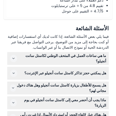
دعم العملاء على مدار الساعة
تقييم 4.8 من 5 ⭐ على ترستبايلوت
4.7/5 ⭐ التقييم على جوجل
الأسئلة الشائعة
فيما يلي بعض الأسئلة الشائعة. إذا كانت لديك أي استفسارات إضافية
أو كنت بحاجة إلى مزيد من التوضيح، يرجى التواصل مع فريقنا عبر
الدردشة الحية أو نموذج الاتصال بنا أو عبر الواتساب.
ما هي ساعات العمل في المتحف الوطني لكاستل سانت
أنجيلو؟
المتحف مفتوح من الثلاثاء إلى الأحد من التاسعة صباحًا حتى
هل يمكنني حجز تذاكر كاستل سانت أنجيلو عبر الإنترنت؟
السابعة والنصف مساءً، مع آخر دخول في الساعة السادسة
والنصف مساءً. وهو مغلق أيام الاثنين، 1 يناير، 1 مايو، و25
نعم، يمكنك شراء التذاكر عبر الإنترنت هنا لتجربة دخول سلسة،
ديسمبر (قد تتغير المواعيد - يرجى التأكد عند الحجز).
هل يسمح للأطفال بزيارة كاستل سانت أنجيلو وهل هناك دخول
ويوصى بالحجز المسبق لتجنب الطوابير الطويلة.
مجاني لهم؟
الأطفال من سن 0 إلى 5 سنوات يدخلون مجانًا، لكن الأطفال
ماذا يجب أن أحضر معي إلى كاستل سانت أنجيلو في يوم
من 0 إلى 17 عامًا يجب أن يكونوا برفقة بالغ يدفع الرسوم.
الزيارة؟
للأطفال الذين تتراوح أعمارهم بين 0 إلى 6 سنوات، يرجى
أحضر بطاقة هوية صالحة أو جواز سفر يتطابق الاسم فيه مع
إحضار بطاقة هوية صالحة للحصول على تذاكر مجانية من مكتب
هل هناك خيار لإلغاء الحجز أو استرداد الأموال إذا غيرت رأيي