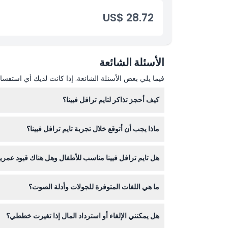
US$ 28.72
الأسئلة الشائعة
فيما يلي بعض الأسئلة الشائعة. إذا كانت لديك أي استفسار
كيف أحجز تذاكر لتايم ترافل فيينا؟
يمكنك بسهولة حجز تذاكرك عبر الإنترنت هنا على هذا ا
ماذا يجب أن أتوقع خلال تجربة تايم ترافل فيينا؟
تستغرق التجربة حوالي 50 دقيقة وتشمل سينما 5D، وشخصيات أنيماترونيك، وعروض متعددة الوسائط تُحيي تاريخ فيينا من العصر الروماني حتى الحرب العالمية الثانية.
هل تايم ترافل فيينا مناسب للأطفال وهل هناك قيود عمري
الأطفال تحت سن 5 أعوام يدخلون مجانًا عند مشاركة مقعد في السينما، لكن يجب أن يكون الأطفال تحت 10 سنوات برفقة بالغ يبلغ من العمر 18 عامًا أو أكثر.
ما هي اللغات المتوفرة للجولات وأدلة الصوت؟
تُجرى الجولات باللغة الألمانية، لكن أدلة الصوت متوفرة بـ10 لغات تشمل الإنجليزية، الإسبانية، الإيطالية، الفرنسية، والصينية لتجربة م
هل يمكنني الإلغاء أو استرداد المال إذا تغيرت خططي؟