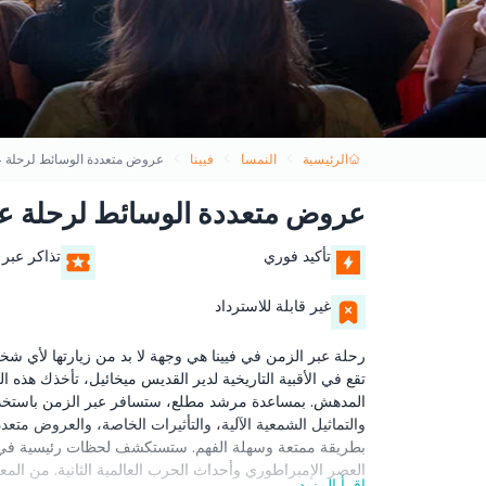
الرئيسية
النمسا
فيينا
عروض متعددة الوسائط لرحلة عب
عروض متعددة الوسائط لرحلة عبر
تأكيد فوري
تذاكر عبر 
غير قابلة للاسترداد
رحلة عبر الزمن في فيينا هي وجهة لا بد من زيارتها لأي شخ
تقع في الأقبية التاريخية لدير القديس ميخائيل، تأخذك هذه ا
والتماثيل الشمعية الآلية، والتأثيرات الخاصة، والعروض متع
بطريقة ممتعة وسهلة الفهم. ستستكشف لحظات رئيسية في تا
العصر الإمبراطوري وأحداث الحرب العالمية الثانية. من المعا
اقرأ المزيد