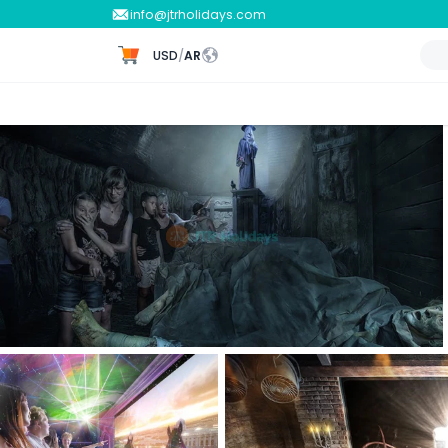
info@jtrholidays.com
USD
/
AR