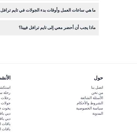
التذاكر غير قابلة للاسترداد ولا يمكن إلغاؤها، لذا تأكد
ما هي ساعات العمل وأوقات بدء الجولات في تايم ترافل ف
ماذا يجب أن أحضر معي إلى تايم ترافل فيينا؟
يرجى التأكد عند الحجز).
فقط أحضر نفسك وتذكرة صالحة - يُنصح بارتداء أحذية مريحة
حول
الأنش
اتصل بنا
استكشف
من نحن
رحلة س
الأسئلة الشائعة
رحلات ا
الشروط والأحكام
جولات ا
سياسة الخصوصية
يخوت ف
المدونة
دبي باق
دبي با
باقات ا
باقات ا