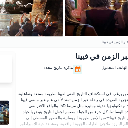
ر الزمن في فيينا
 الزمن في فيينا
الهاتف المحمول
تذكرة بتاريخ محدد
ص يرغب في استكشاف التاريخ الغني لفيينا بطريقة ممتعة وتفاعلية.
لتجربة الفريدة في رحلة عبر الزمن تمتد لألفي عام عبر ماضي فيينا
المدهش. بمساعدة مرشد مطلع، ستسافر عبر الزمن باستخدام تكنولوجيا حديثة ومثيرة مثل سينما 5D، والواقع الافتراضي،
ددة الوسائط. كل جزء من الجولة مصمم لجعل التاريخ ينبض بالحياة
ريخ فيينا—من الإمبراطورية الرومانية والعصور الوسطى إلى
لم البارزة ملاجئ الغارات الجوية الواقعية، ومشاهد حية للإمبراطور