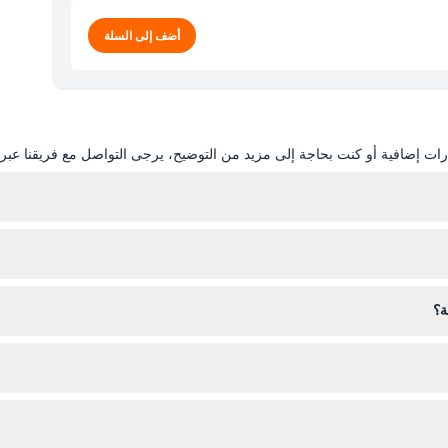
أضف إلى السلة
ات إضافية أو كنت بحاجة إلى مزيد من التوضيح، يرجى التواصل مع فريقنا عبر ال
لموقع عن طريق اختيار التاريخ والوقت المفضلين خلال عملية الحجز.
ة؟
حسّنة.