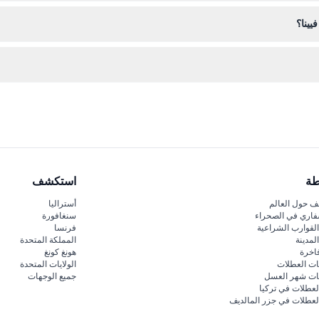
 من استخدامها في التاريخ والوقت المحجوزين.
يينا؟
 لأن التجربة تستغرق حوالي 50 دقيقة.
طة
استكشف
 حول العالم
أستراليا
فاري في الصحراء
سنغافورة
لقوارب الشراعية
فرنسا
لمدينة
المملكة المتحدة
اخرة
هونغ كونغ
ات العطلات
الولايات المتحدة
قات شهر العسل
جميع الوجهات
لعطلات في تركيا
لعطلات في جزر المالديف