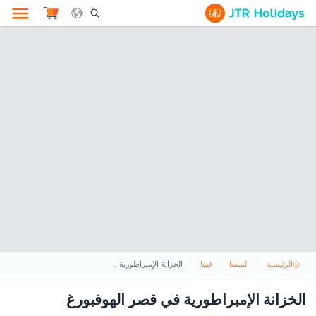
le Search Opener Icon
الرئيسية
النمسا
فيينا
الخزانة الإمبراطورية في قصر الهوفبورغ
الخزانة الإمبراطورية في قصر الهوفبورغ