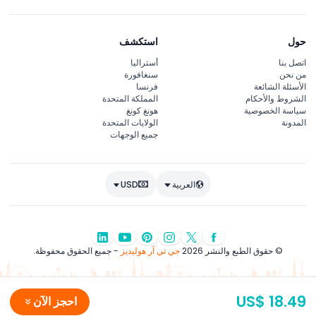
حول
استكشف
اتصل بنا
أستراليا
من نحن
سنغافورة
الأسئلة الشائعة
فرنسا
الشروط والأحكام
المملكة المتحدة
سياسة الخصوصية
هونغ كونغ
المدونة
الولايات المتحدة
جميع الوجهات
العربية
USD
© حقوق الطبع والنشر 2026
جي تي آر هوليديز
- جميع الحقوق محفوظة.
US$ 18.49
احجز الآن