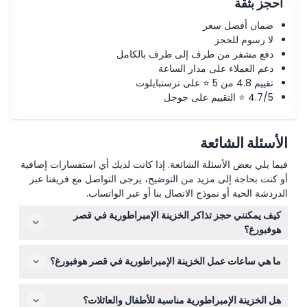
احجز بثقة
ضمان أفضل سعر
لا رسوم للحجز
دفع مشفر من طرف إلى طرف بالكامل
دعم العملاء على مدار الساعة
تقييم 4.8 من 5 ⭐ على ترستبايلوت
4.7/5 ⭐ التقييم على جوجل
الأسئلة الشائعة
فيما يلي بعض الأسئلة الشائعة. إذا كانت لديك أي استفسارات إضافية
أو كنت بحاجة إلى مزيد من التوضيح، يرجى التواصل مع فريقنا عبر
الدردشة الحية أو نموذج الاتصال بنا أو عبر الواتساب.
كيف يمكنني حجز تذاكر الخزينة الإمبراطورية في قصر
هوفبورغ؟
يمكنك حجز تذاكرك بسهولة عبر الإنترنت من خلال موقعنا، مع
ما هي ساعات عمل الخزينة الإمبراطورية في قصر هوفبورغ؟
اختيار التواريخ المتاحة وأنواع التذاكر أثناء عملية الحجز.
قد تختلف ساعات العمل، لذا يرجى التحقق من الأوقات الحالية
هل الخزينة الإمبراطورية مناسبة للأطفال والعائلات؟
أثناء الحجز عبر الإنترنت لتخطيط زيارتك وفقًا لذلك (خاضعة