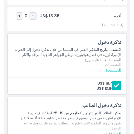
أبرز المعالم
أقدم
US$ 13.86
+
0
-
(65-99 سنة)
المتضمنات
تذكرة دخول
سياسة الأطفال والبالغين
اكتشف التاريخ الملكي الغني في النمسا من خلال تذكرة دخول إلى الخزانة
الإمبراطورية في قصر هوفبورغ، موطن الجواهر التاجية البراقة والآثار
المقدسة لعائلة هابسبورغ.
ما يجب معرفته
المتضمنات
اقرأ المزيد
دخول الخزينة الإمبراطورية
دخول الخزينة الإمبراطورية
الموقع
استكشاف الخزينة الإمبراطورية في قصر هوفبورغ.
بالغ:
US$ 18.49
يشمل الدخول الوصول إلى الخزينة الإمبراطورية.
أقدم:
US$ 13.86
سياسة الإلغاء
تذكرة دخول الطالب
يمكن للطلاب الذين تتراوح أعمارهم بين 19–25 استكشاف خزينة
الإمبراطورية في قصر هوفبورغ بسعر مخفض. شاهد قطعًا أثرية لا تقدر
بثمن والرموز الملكية الإمبراطورية—تتطلب بطاقة طالب سارية عند
الدخول.
اقرأ المزيد
المتضمنات