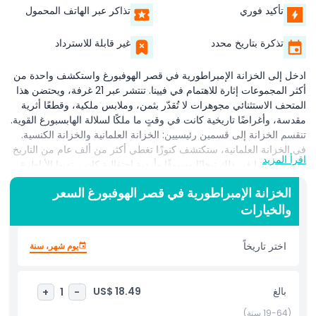
تأكيد فوري
تذاكر عبر الهاتف المحمول
تذكرة بتاريخ محدد
غير قابلة للاسترداد
ادخل إلى الخزانة الإمبراطورية في قصر الهوفبورغ واستكشف واحدة من
أكثر المجموعات إثارة للاهتمام في فيينا. تنتشر عبر 21 غرفة، ويحتضن هذا
المتحف الاستثنائي مجوهرات لا تُقدّر بثمن، وملابس ملكية، وقطعًا أثرية
مقدسة، وأغراضًا تاريخية كانت في وقتٍ ما ملكًا لسلالة الهابسبورغ القوية.
تنقسم الخزانة إلى قسمين رئيسيين: الخزانة العلمانية والخزانة الكنسية.
في الخزانة العلمانية، ستكتشف كنوزًا تغطي أكثر من ألف عام من التاريخ
اقرأ المزيد
الأوروبي، بما في ذلك تيجانًا وسيوفًا وأردية احتفالية كان يرتديها الأباطرة
والملوك. تروي هذه القطع قصة السلطة السياسية للهابسبورغ وعظمة
الخزانة الإمبراطورية في قصر الهوفبورغ السعر
إمبراطوريتهم. أما الخزانة الكنسية فتركّز، من ناحية أخرى، على الأدوات
والخيارات
الدينية التي تعكس قرونًا من الإيمان والتفاني والفن. هنا ستجد قطعًا
مصوغة بشكل رائع تُستخدم في الشعائر الكنسية، بالإضافة إلى رفات
يُعتقد أنها تحمل أهمية روحية. من أهم معالم الخزانة الإمبراطورية هو التاج
اختر تاريخاً
يوم شهر، سنة
الإمبراطوري المذهل، الذي خدم لقرون كتاج تتويج لأباطرة الإمبراطورية
الرومانية المقدسة. تصميمه المعقَّد وأهميته التاريخية يجعلان رؤيته أمرًا لا
بد منه. توفر زيارة الخزانة الإمبراطورية فرصة فريدة للتواصل مع الماضي
بالغ
US$ 18.49
+
1
-
الإمبراطوري للنمسا من خلال فن وثقافة وتاريخ يخطف الأنفاس.
(19-64 سنة)