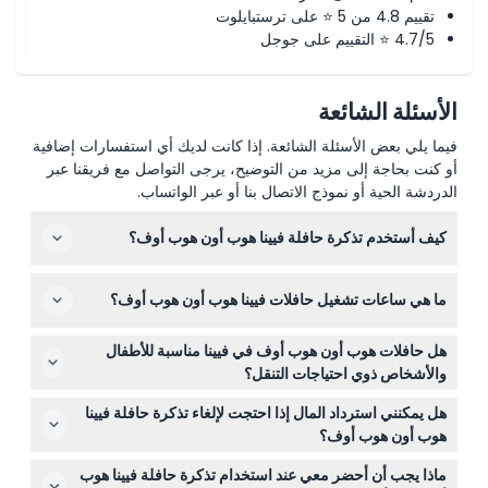
تقييم 4.8 من 5 ⭐ على ترستبايلوت
4.7/5 ⭐ التقييم على جوجل
الأسئلة الشائعة
فيما يلي بعض الأسئلة الشائعة. إذا كانت لديك أي استفسارات إضافية
أو كنت بحاجة إلى مزيد من التوضيح، يرجى التواصل مع فريقنا عبر
الدردشة الحية أو نموذج الاتصال بنا أو عبر الواتساب.
كيف أستخدم تذكرة حافلة فيينا هوب أون هوب أوف؟
ما عليك سوى مسح رمز الاستجابة السريعة (QR) على تذكرتك
ما هي ساعات تشغيل حافلات فيينا هوب أون هوب أوف؟
عند الصعود إلى أي حافلة في الخطوط الحمراء أو الصفراء أو
الزرقاء. يمكنك النزول في أي محطة لاستكشاف المنطقة ثم
تعمل الحافلات يوميًا من الساعة 9:00 صباحًا حتى 6:00 مساءً،
الصعود إلى الحافلة التالية عندما تكون جاهزًا.
هل حافلات هوب أون هوب أوف في فيينا مناسبة للأطفال
مع تباين في تكرار الخدمة حسب الخط والموسم. تأكد من
والأشخاص ذوي احتياجات التنقل؟
التحقق من الجداول الزمنية الحية أثناء الحجز هنا للحصول على
نعم! الأطفال من عمر 0-5 سنوات يسافرون مجانًا، ويجب أن
أحدث المعلومات (قابلة للتغيير - يرجى التأكيد عند الحجز).
هل يمكنني استرداد المال إذا احتجت لإلغاء تذكرة حافلة فيينا
يرافق الأطفال من عمر 0-16 عامًا بالغ يدفع تكاليف التذكرة.
هوب أون هوب أوف؟
الحافلات ملائمة لعربات الأطفال وكرسيي المتحركة، مما يسهل
يمكنك استرداد الأموال إذا ألغيت الحجز قبل 48 ساعة على
على الجميع الاستمتاع بالجولة.
ماذا يجب أن أحضر معي عند استخدام تذكرة حافلة فيينا هوب
الأقل من بدء النشاط، ولكن ستُفرض رسوم تحويل. تأكد من