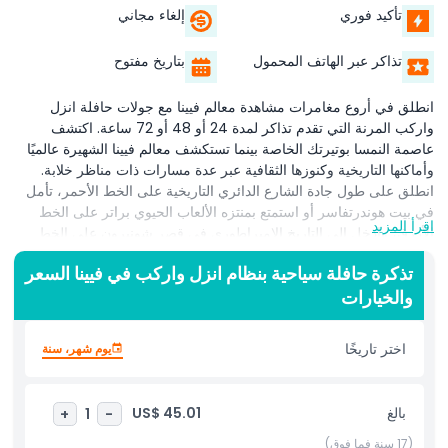
تأكيد فوري
إلغاء مجاني
تذاكر عبر الهاتف المحمول
بتاريخ مفتوح
انطلق في أروع مغامرات مشاهدة معالم فيينا مع جولات حافلة انزل
واركب المرنة التي تقدم تذاكر لمدة 24 أو 48 أو 72 ساعة. اكتشف
عاصمة النمسا بوتيرتك الخاصة بينما تستكشف معالم فيينا الشهيرة عالميًا
وأماكنها التاريخية وكنوزها الثقافية عبر عدة مسارات ذات مناظر خلابة.
انطلق على طول جادة الشارع الدائري التاريخية على الخط الأحمر، تأمل
في بيت هوندرتفاسر أو استمتع بمنتزه الألعاب الحيوي براتر على الخط
اقرأ المزيد
الأزرق، وادخل إلى التاريخ الإمبراطوري في قصر شونبرون على الخط
الأصفر. في الصيف، يأخذك الخط الأخضر إلى تل كاهلينبرغ لإطلالات
تذكرة حافلة سياحية بنظام انزل واركب في فيينا السعر
بانورامية خلابة ومسارات مشي ذات مناظر فاتنة. ابدأ جولتك من أي
والخيارات
محطة لحافلة انزل واركب في فيينا، بما في ذلك دار أوبرا فيينا الأيقونية،
واستمتع بالمرونة في النزول لاستكشاف والعودة للصعود في أي وقت
تشاء. على متن الحافلة، انغمس في تعليق صوتي غني بتاريخ فيينا
اختر تاريخًا
يوم شهر، سنة
وعمارتها وموسيقاها وتراثها الثقافي. عزز رحلتك بجولة موسيقية ذاتية
الإرشاد في فيينا، تتبع خلالها خطوات الملحنين الأسطوريين مثل موزارت
وبيتهوفن. احصل على الخرائط والجداول ونصائح السفر في مركز خدمتنا
بالغ
US$ 45.01
+
1
-
في فيينا أو مباشرة على متن الحافلة، واستمتع بتجربة مشاهدة معالم
سلسة وقابلة للتخصيص تتيح لك كشف أفضل ما في فيينا بطريقتك
(17 سنة فما فوق)