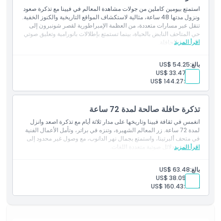
استمتع بيومين كاملين من جولات مشاهدة المعالم في فيينا مع تذكرة صعود
سياسة الإلغاء
ونزول مدتها 48 ساعة، مثالية لاستكشاف المواقع التاريخية والكنوز الخفية.
تنقل عبر مسارات متعددة، من العظمة الإمبراطورية لقصر شونبرون إلى
حي المتاحف النابض بالحياة، بينما تستمتع بإطلالات بانورامية وتعليق صوتي
اقرأ المزيد
على متن الحافلة.
بالغ:
US$ 54.25
طفل:
US$ 33.47
العائلة:
US$ 144.27
تذكرة حافلة صالحة لمدة 72 ساعة
انغمس في ثقافة فيينا وتاريخها على مدار ثلاثة أيام مع تذكرة اصعد وانزل
لمدة 72 ساعة. زر المعالم الشهيرة، وتنزه في براتر، وتأمل الأعمال الفنية
في متحف ألبرتينا، واستمتع بجمال نهر الدانوب، مع وصول غير محدود إلى
اقرأ المزيد
الحافلات ودلائل صوتية متعددة اللغات.
بالغ:
US$ 63.48
طفل:
US$ 38.09
العائلة:
US$ 160.43