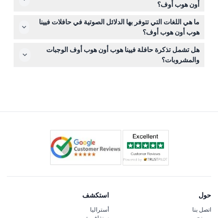
أون هوب أوف؟
الإلغاء من خلال موقعنا الإلكتروني قبل انتهاء المهلة.
أحضر تذكرتك المطبوعة أو الإلكترونية مع رمز QR للمسح. يُنصح
ما هي اللغات التي تتوفر بها الدلائل الصوتية في حافلات فيينا
بارتداء ملابس مناسبة للطقس وأحذية مريحة لأنك ستنزل
هوب أون هوب أوف؟
لاستكشاف المعالم السياحية.
التعليق الصوتي متوفر بعدة لغات، بما في ذلك الإنجليزية،
هل تشمل تذكرة حافلة فيينا هوب أون هوب أوف الوجبات
الألمانية، الإسبانية، الفرنسية، الصينية، الروسية، العربية،
والمشروبات؟
البرتغالية، اليابانية، التركية، الإيطالية، الرومانية، الهولندية،
لا، لا تشمل التذكرة الوجبات والمشروبات والإكراميات والنفقات
التشيكية، الهنغارية، واليونانية.
الشخصية الأخرى، لذا تأكد من التخطيط لذلك أثناء جولة مشاهدة
المعالم.
حول
استكشف
اتصل بنا
أستراليا
من نحن
سنغافورة