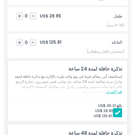
الخاصة.
طفل
US$ 28.85
+
0
-
أبرز المعالم
(6-16 سنة)
المتضمنات
العائلة
US$ 125.81
+
0
-
(شخصان بالغان وطفلان)
سياسة الأطفال والبالغين
تذكرة حافلة لمدة 24 ساعة
الاستثناءات
استكشف أبرز معالم فيينا في يوم واحد مليء بالإثارة مع تذكرة حافلة اصعد
وانزل مرنة صالحة لمدة 24 ساعة. مرّ بجانب قصر شونبرون، شارع الرينغ،
كاتدرائية سانت ستيفن وبلفيدير، وانزل عند معالمك المفضلة لاكتشاف
اقرأ المزيد
المدينة بالوتيرة التي تناسبك.
ما يجب معرفته
بالغ:
US$ 45.01
الموقع
طفل:
US$ 28.85
العائلة:
US$ 125.81
كيفية الاسترداد
تذكرة حافلة لمدة 48 ساعة