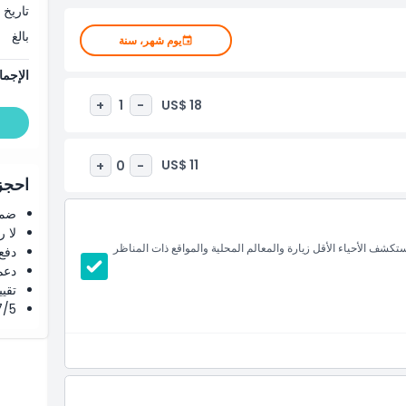
تاريخ 
بالغ
يوم شهر، سنة
الإجما
US$ 18
+
1
-
US$ 11
+
0
-
احجز 
ضما
لا 
كشف الأحياء الأقل زيارة والمعالم المحلية والمواقع ذات المناظر
دفع
دعم
تقييم 4.8 من 5 ⭐ ع
4.7/5 ⭐ التق