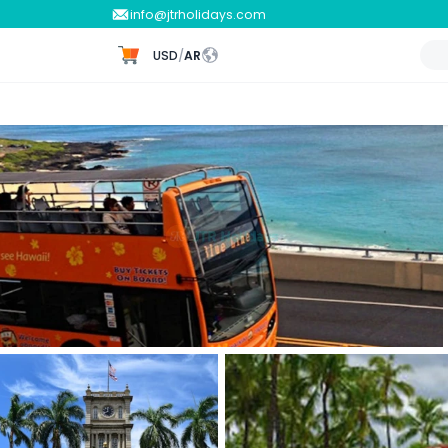
info@jtrholidays.com
USD
/
AR