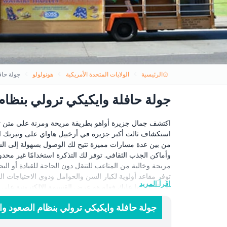
الرئيسية
الولايات المتحدة الأمريكية
هونولولو
جولة حاف
جولة حافلة وايكيكي ترولي بنظام
اكتشف جمال جزيرة أواهو بطريقة مريحة ومرنة على متن ترام
استكشاف ثالث أكبر جزيرة في أرخبيل هاواي على وتيرتك الخا
من بين عدة مسارات مميزة تتيح لك الوصول بسهولة إلى الشوا
مريحة وخالية من المتاعب للتنقل دون الحاجة للقيادة أو ا
اقرأ المزيد
تقريبًا. كل ما عليك فعله هو عرض القسيمة الإلكترونية عل
استكشاف ممتعة عبر أواهو. سواء كنت تبحث عن الطبيعة أو الت
جولة حافلة وايكيكي ترولي بنظام الصعود وا
لجولة مريحة وممتعة