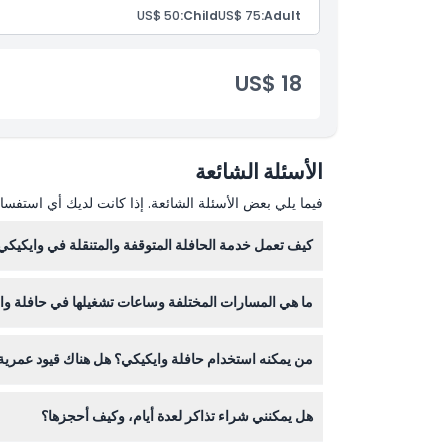
US$ 50
Child:
US$ 75
Adult:
US$ 18
الأسئلة الشائعة
فيما يلي بعض الأسئلة الشائعة. إذا كانت لديك أي استفسار
كيف تعمل خدمة الحافلة المتوقفة والمتنقلة في وايكيكي
يمكنك الصعود والنزول من الحافلة المتوقفة في وايكي
ما هي المسارات المختلفة وساعات تشغيلها في حافلة وا
خلال صلاحية تذكرتك.
من يمكنه استخدام حافلة وايكيكي؟ هل هناك قيود عمرية
60 دقيقة من 7:30 صباحًا إلى 1:30 ظهرًا، والخط الوردي كل 15 دقيقة من 9:45 صباحًا إلى 8:17 مساءً (قد يتغير الجدول - الرجاء التأكد عند الحجز).
الخدمة مناسبة للبالغين من عمر 12 سنة فما فوق وللأطفال من 3 إلى 11 سنة. وهي صديقة لذوي الكراسي المتحركة مع توفر مقاعد أولوية، مما يجعلها ملائمة لمعظم المسافرين.
هل يمكنني شراء تذاكر لعدة أيام، وكيف أحجزها؟