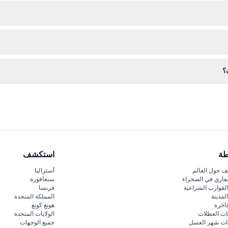
لغاؤها تحت أي ظرف، لذا تأكد من خططك قبل الحجز.
اء، وكاميرا لالتقاط المناظر الخلابة أثناء الاستمتاع بالهواء النقي لجزر هاو
؟
ي دخول المزارات أو الطعام والمشروبات، لذلك خطط لشراء تلك بشكل منفصل.
طة
استكشف
 حول العالم
أستراليا
فاري في الصحراء
سنغافورة
لقوارب الشراعية
فرنسا
لمدينة
المملكة المتحدة
اخرة
هونغ كونغ
ات العطلات
الولايات المتحدة
قات شهر العسل
جميع الوجهات