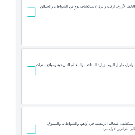
لخط الأزرق. اركب وانزل لاستكشاف يومٍ من الشواطئ والحدائق
وانزل طوال اليوم لزيارة المتاحف والمعالم التاريخية ومواقع التراث
طوط ترام وايكيكي الـ4 في يوم واحد. استكشف المعالم الرئيسية في أواهو، والشواطئ، والتسوق،
لي للزائرين لأول مرة.