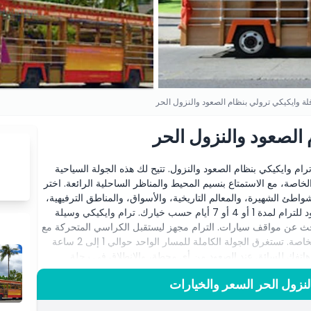
لة وايكيكي ترولي بنظام الصعود والنزول الحر
 الصعود والنزول الحر
 وايكيكي بنظام الصعود والنزول. تتيح لك هذه الجولة السياحية
صة، مع الاستمتاع بنسيم المحيط والمناظر الساحلية الرائعة. اختر
طئ الشهيرة، والمعالم التاريخية، والأسواق، والمناطق الترفيهية،
وأماكن الجذب الثقافي. توفر لك التذكرة استخدامًا غير محدود للترام لمدة 1 أو 4 أو 7 أيام حسب خيارك. ترام وايكيكي وسيلة
لبحث عن مواقف سيارات. الترام مجهز ليستقبل الكراسي المتحركة مع
توفر مقاعد أولوية لكبار السن والحوامل وذوي الاحتياجات الخاصة. تستغرق الجولة الكاملة للمسار الواحد حوالي 1 إلى 2 ساعة
ى هاتفك للسائق عند الصعود من أي محطة، والانطلاق في رحلة
اريخ أو التسوق أو الترفيه، فإن ترام وايكيكي هو الخيار المثالي
لنزول الحر السعر والخيارات