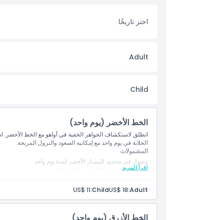
أبرز المعالم
اختر تاريخًا
المتضمنات
Adult
سياسة الأطفال والبالغين
Child
الاستثناءات
الخط الأخضر (يوم واحد)
الموقع
انطلق لاستكشاف الجواهر الخفية في أواهو مع الخط الأخضر. است
الخلابة في يوم واحد مع إمكانية الصعود والنزول المريحة.
المشمولات
الشروط والأحكام
وصول غير محدود للمسار الأخضر لمدة يوم واحد
اقرأ المزيد
وسيلة نقل مناسبة للكراسي المتحركة
سياسة الإلغاء
US$ 11
Child:
US$ 18
Adult:
الخط الأزرق (يوم واحد)