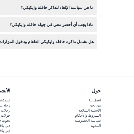
نعم، التذاكر متاحة ليوم واحد، 4 أيام، أو 7 أيام مع خيارات لخط واحد أو عدة خطوط. يمكنك حجز التذاكر بسهولة عبر الانترنت مباشرة على هذا الموقع لتجربة سلسة.
ما هي سياسة الإلغاء لتذاكر حافلة وايكيكي؟
تذاكر حافلة وايكيكي غير قابلة للاسترداد ولا يمكن إ
ماذا يجب أن أحضر معي في جولة حافلة وايكيكي؟
يُفضل إحضار أحذية مريحة للمشي، كريم واقي من الشمس، م
هل تشمل تذكرة حافلة وايكيكي الطعام ودخول المزارات
تشمل تذكرة الحافلة ركوبًا غير محدود ولكنها لا تغط
حول
الأنش
اتصل بنا
استكشف
من نحن
رحلة س
الأسئلة الشائعة
رحلات ا
الشروط والأحكام
جولات ا
سياسة الخصوصية
يخوت ف
المدونة
دبي باق
دبي با