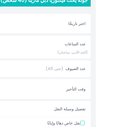
جولة يخت فيكتوريا دبي مارينا (40 شخص) السعر والخيارات
مياه مارينا دبي البراقة.
أبرز المعالم
اختر تاريخًا
المتضمنات
عدد الساعات
إضافة إضافية
(الحد الأدنى: ساعتان)
ما يجب معرفته
عدد الضيوف
(حتى 40)
قواعد اللباس
وقت التأجير
سياسة الإلغاء
تفضيل وسيلة النقل
نقل خاص ذهابًا وإيابًا