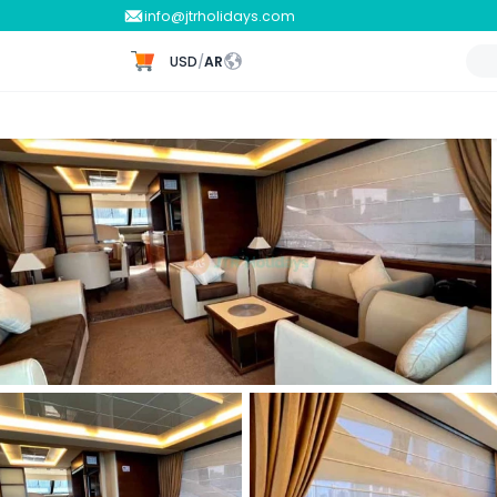
info@jtrholidays.com
USD
/
AR