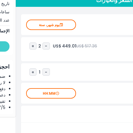
تاريخ 
ساعا
عدد ا
يوم شهر، سنة
الإجما
US$ 449.01
US$ 517.36
+
2
-
احجز 
+
1
-
ضما
لا 
دفع
HH:MM
دعم
تقييم 4.8 من 5 ⭐ ع
4.7/5 ⭐ التق