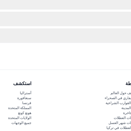
اي، الثلج، المناشف، أدوات المائدة، جهاز شواء، معدات صيد، سماعة بلوتوث، 
إذا كنت ترغب في الاستمتاع بالماء أثناء الرحلة.
جير اليخت بحد أدنى للحجز لساعتين، مع إمكانية التوقيت المرن على مدار السا
طة
استكشف
 حول العالم
أستراليا
فاري في الصحراء
سنغافورة
لقوارب الشراعية
فرنسا
لمدينة
المملكة المتحدة
اخرة
هونغ كونغ
ات العطلات
الولايات المتحدة
قات شهر العسل
جميع الوجهات
لعطلات في تركيا