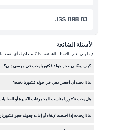
US$ 898.03
الأسئلة الشائعة
فيما يلي بعض الأسئلة الشائعة. إذا كانت لديك أي استفسار
كيف يمكنني حجز جولة فكتوريا يخت في مرسى دبي؟
يمكنك حجز جولة فكتوريا يخت بسهولة عبر هذا الموقع الإ
ماذا يجب أن أحضر معي في جولة فكتوريا يخت؟
احضر جواز سفر أو هوية سارية للصعود، ملابس ذكية غي
هل يخت فكتوريا مناسب للمجموعات الكبيرة أو الفعاليات
بالتأكيد! يمكن ليخت فكتوريا استيعاب حتى 40 ضيفًا وهو مثالي للحفلات الخاصة، والفعاليات الشركاتية، أو احتفالات المجموعات مع وجود أرصفة واسعة وطاقم محترف.
ماذا يحدث إذا احتجت لإلغاء أو إعادة جدولة حجز فكتوريا
يمكنك الإلغاء قبل 48 ساعة لاسترداد المبلغ مع خصم رسوم التحويل، وإعادة الجدولة مجانية مع إشعار قبل 24 ساعة على الأقل، مع مراعاة التوافر.