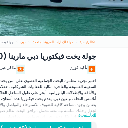
الرئيسية
دولة الإمارات العربية المتحدة
دبي
جولة يخت فيك
جولة يخت فيكتوريا دبي مارينا (40 شخص)
تأكيد فوري
تذاكر عبر 
السفينة الفسيحة والفاخرة مثالية للفعاليات الشركاتية، حفلات
والأناقة والإطلالات البانورامية. أبحر على طول الساحل الخلا
أتلانتس النخلة، و عين دبي. يقدم يخت فيكتوريا عدة أسطح
يضمن وجود مساحة كافية للضيوف للاسترخاء والتواصل والاست
لجعل رحلتك سلسة وممتعة. تشمل مرافق اليخت نظام صوتي
اقرأ المزيد
اللازمة. يمكنك أيضًا تعزيز تجربتك بخدمات تموين اختيار
سواء كانت نزهة شركاتية، احتفال بعيد ميلاد، أو حفلة خاصة