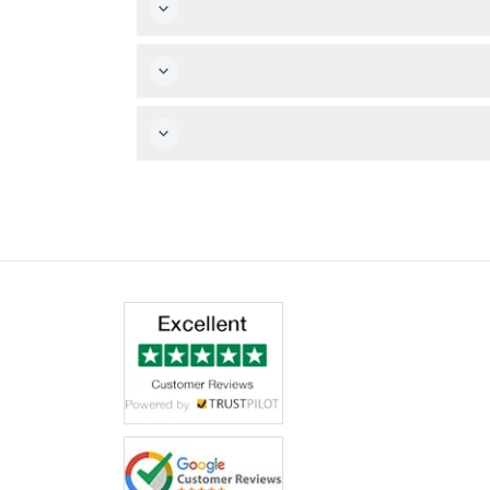
الوقود، وطاقم محترف لضمان تجربة سلسة.
عة طوال الأسبوع (رهنًا بالتوافر).