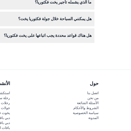
ما الذي يشمله تأجير يخت فكتوريا؟
يشمل التأجير الماء، المشروبات الغازية، القهوة، الش
هل يمكنني السباحة خلال جولة فكتوريا يخت؟
نعم، السباحة مسموحة، لذلك يُنصح بإحضار ملابس سباحة 
هل هناك قواعد محددة يجب اتباعها على يخت فكتوريا؟
يجب على الركاب حمل هوية سارية لأغراض الأمن، ويتم تأ
حول
الأنش
اتصل بنا
استكشف
من نحن
رحلة س
الأسئلة الشائعة
رحلات ا
الشروط والأحكام
جولات ا
سياسة الخصوصية
يخوت ف
المدونة
دبي باق
دبي با
باقات ا