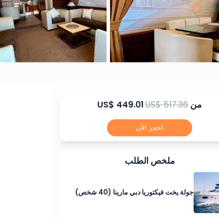
من
US$ 517.36
US$ 449.01
احجز الآن
ملخص الطلب
جولة يخت فيكتوريا دبي مارينا (40 شخص)