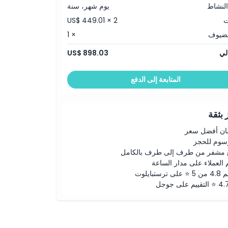
النشاط
يوم شهر، سنة
ت
US$ 449.01 × 2
لضيوف
× 1
لي
US$ 898.03
المتابعة إلى الدفع
بثقة
ن أفضل سعر
رسوم للحجز
 مشفر من طرف إلى طرف بالكامل
 العملاء على مدار الساعة
لى ترستبايلوت
ييم على جوجل