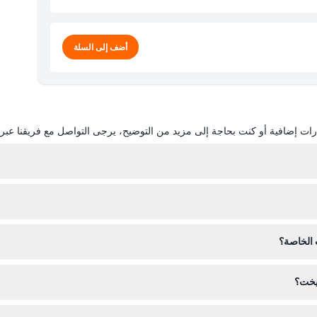
أضف إلى السلة
ات إضافية أو كنت بحاجة إلى مزيد من التوضيح، يرجى التواصل مع فريقنا عبر ال
لكتروني عن طريق اختيار التاريخ والوقت المفضلين ثم تأكيد التوافر أثناء عملي
ر رسمية خلال الصيف، سترة خفيفة لأمسيات الشتاء، وملابس سباحة إذا كنت تخ
 الخاصة؟
 يخت؟