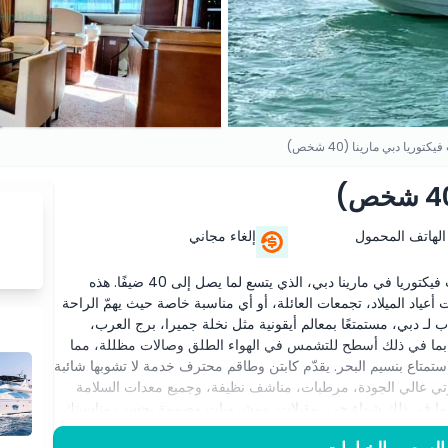
توريا دبي مارينا (40 شخص)
الهاتف المحمول
إلغاء مجاني
اختبر تجربة مغامرة اليخت الجماعية القصوى على متن يخت فيكتوريا في مارينا دبي، الذي يتسع لما يصل إلى 40 ضيفًا. هذه
 أعياد الميلاد، تجمعات العائلة، أو أي مناسبة خاصة حيث يهمّ الراحة
ب لـ دبي، مستمتعًا بمعالم أيقونية مثل نخلة جميرا، برج العرب،
، بما في ذلك أسطح للتشمس في الهواء الطلق وصالات مظللة، مما
متاع بنسيم البحر. يقدّم كابتن وطاقم محترف خدمة لا تشوبها شائبة
 عالي الجودة، مرطبات، مناشف نظيفة، وجميع معدات السلامة
ية، بما في ذلك شواء حي، مقبلات، ومشروبات مصممة بحسب مناسبتك.
 فاخرة، تضمن رحلة يخت فيكتوريا رحلة بحرية أنيقة ولا تُنسى عبر