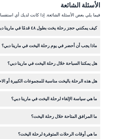
الأسئلة الشائعة
فيما يلي بعض الأسئلة الشائعة. إذا كانت لديك أي استفسار
كيف يمكنني حجز رحلة يخت بطول ٤٨ قدمًا في مارينا دبي؟
يمكنك بسهولة حج
ماذا يجب أن أحضر في يوم رحلة اليخت في مارينا دبي؟
ببضع نقرات.
أحضر جواز سفر ساري المفعول أو هوية كما هو مطلو
هل يمكننا السباحة خلال رحلة اليخت في مارينا دبي؟
تخطط للسباحة خلال الرحلة.
نعم، عادةً ما يُسمح بالسباحة، لذا من الجيد إحضار مل
هل هذه الرحلة باليخت مناسبة للمجموعات الكبيرة أو الاح
بالتأكيد! يخت الـ٤٨ قدمًا يستوعب حتى ١٥ ضيفًا، مما يجعله مثاليًا لأعياد الميلاد، والاحتفالات الصغيرة، أو التجمعات العائلية والأصدقاء.
ما هي سياسة الإلغاء لرحلة اليخت في مارينا دبي؟
ما المرافق المتاحة خلال رحلة اليخت؟
أقل من ٤٨ ساعة أو عدم الحضور ستتحمل تكلفة الحجز كاملة.
اليخت يشمل كابتن محترف وطاقم، معدات أمان، مشروب
ما هي أوقات الرحلات المتوفرة لرحلة اليخت؟