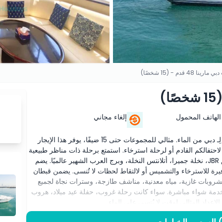
ا 48 قدم - (15 شخصًا)
الهاتف المحمول
إلغاء مجاني
اركب يختًا خاصًا بطول 48 قدمًا واستكشف الساحل الخلاب لِـ دبي من الماء. مثالي للمجموعات حتى 15 ضيفًا، يوفر هذا الإيجار
 لاحتفالكم القادم أو لرحلة استرخاء. استمتع برحلة ذات مناظر طبيعية
تخطف الأنفاس تمرُّ بمعالم دبي الأيقونية مثل عين دبي، أفق JBR، نخلة جميرا، أتلانتس النخلة، وبرج العرب الشهير عالميًا. يضم
 وفيرة للاسترخاء والتشميس أو لالتقاط لحظات لا تُنسى. يضمن قبطان
وبات غازية، مياه معدنية، مناشف طازجة، وسترات نجاة لجميع
خدمة شواء مباشرة. سواء كانت رحلة غروب، حفلة عيد ميلاد، هروب