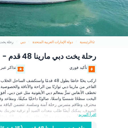
الرئيسية
دولة الإمارات العربية المتحدة
دبي
رحلة يخت دبي مارين
رحلة يخت دبي مارينا 48 قدم - (15 شخصًا)
تأكيد فوري
تذاكر عبر 
الفاخر من مارينا دبي توازنًا بين الراحة والأناقة والخصوصية
اليخت سطحًا شمسيًا واسعًا، صالونًا داخليًا مكيفًا، ومقاعد
محترف وطاقم متمرس رحلة آمنة وسلسة. تتضمن الباقة مشر
الضيوف. يمكنك أيضًا طلب معدات الصيد أو ترقية تجربتك ب
اقرأ المزيد
رومانسي، أو نزهة مريحة مع الأصدقاء، يوفر يخت 48 قدمًا الإعداد المثالي لوقت لا يُنسى على الماء.