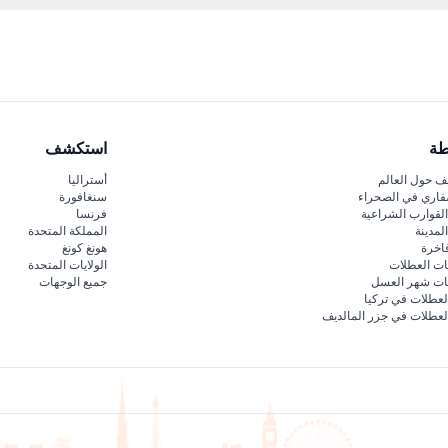
أو المساء عند الحجز عبر الإنترنت، مما يتيح لك اختيار الوقت المثالي للاستمتاع
طة
استكشف
 حول العالم
أستراليا
فاري في الصحراء
سنغافورة
لقوارب الشراعية
فرنسا
لمدينة
المملكة المتحدة
اخرة
هونغ كونغ
ات العطلات
الولايات المتحدة
قات شهر العسل
جميع الوجهات
لعطلات في تركيا
لعطلات في جزر المالديف