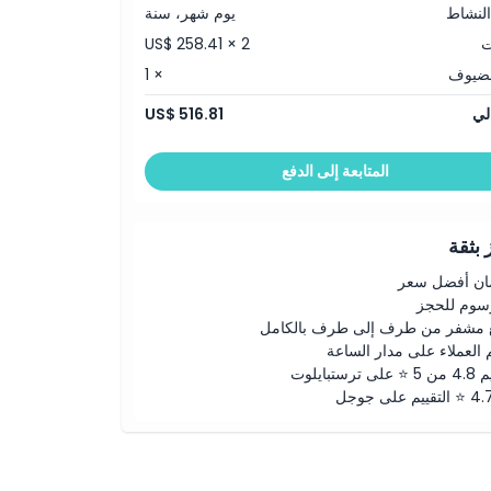
النشاط
يوم شهر، سنة
ت
US$ 258.41 × 2
لضيوف
× 1
لي
US$ 516.81
المتابعة إلى الدفع
بثقة
ن أفضل سعر
رسوم للحجز
 مشفر من طرف إلى طرف بالكامل
 العملاء على مدار الساعة
لى ترستبايلوت
ييم على جوجل