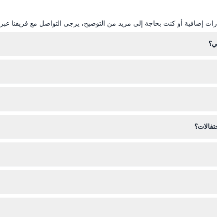
ات إضافية أو كنت بحاجة إلى مزيد من التوضيح، يرجى التواصل مع فريقنا عبر ال
ز رحلة اليخت بطول ٤٨ قدمًا عبر الإنترنت هنا على هذا الموقع عن طريق اختيار التاريخ والوقت المف
ب من قبل قواعد حرس ساحل دبي. حسب الموسم، جهز ملابس ذكية غير رسمية أ
ابس السباحة إذا أردت الغطس خلال جولتك.
تفالات؟
ات مثل المشروبات الغازية والمياه، مناشف، ونظام صوت لتعزيز تجربتك.