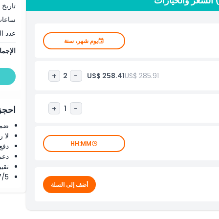
تاريخ 
ساعا
عدد ا
يوم شهر، سنة
الإجما
US$ 258.41
US$ 285.91
+
2
-
+
1
-
احجز 
ضما
لا 
HH:MM
دفع
دعم
تقييم 4.8 من 5 ⭐ ع
4.7/5 ⭐ التق
أضف إلى السلة