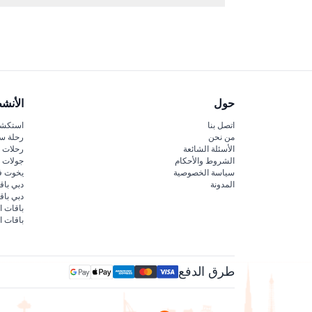
يمكنك اختيار وقت الرحلة الصباحية، بعد الظهر، الغروب، 
(قد تتغير — يُرجى التأكد عند الحجز)
حول
الأنش
اتصل بنا
استكشف
من نحن
رحلة س
الأسئلة الشائعة
رحلات ا
الشروط والأحكام
جولات ا
سياسة الخصوصية
يخوت ف
المدونة
دبي باق
دبي با
باقات ا
باقات ا
طرق الدفع