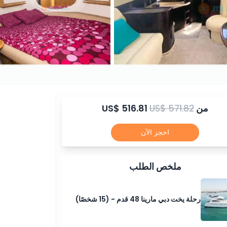
من
US$ 571.82
US$ 516.81
احجز الآن
ملخص الطلب
رحلة يخت دبي مارينا 48 قدم - (15 شخصًا)