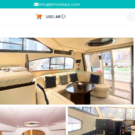
info@jtrholidays.com
USD
/
AR