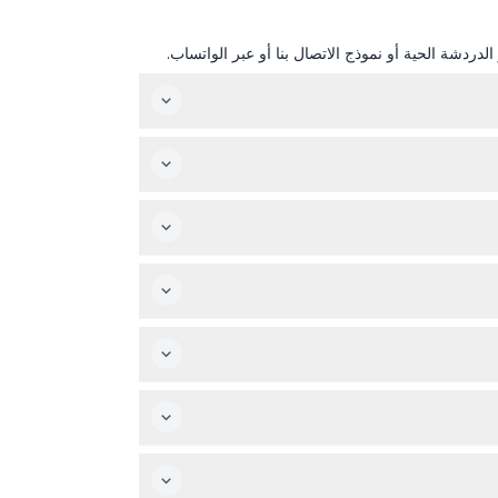
دردشة الحية أو نموذج الاتصال بنا أو عبر الواتساب.
ضلين للإبحار. فقط تحقق من التوفر أثناء عملية الحجز وثبت حجزك
و سترة خفيفة للمساء، وملابس السباحة إذا كنت
يمكنك الإلغاء حتى ٤٨ ساعة قبل الحجز لاسترداد المبلغ، مع احتمال فرض رسوم تحويل. تغييرات التواريخ أو إعادة الجدولة مجانية إذا طلبت قبل ٢٤ ساعة على الأقل، لكن الإلغاءات خلال