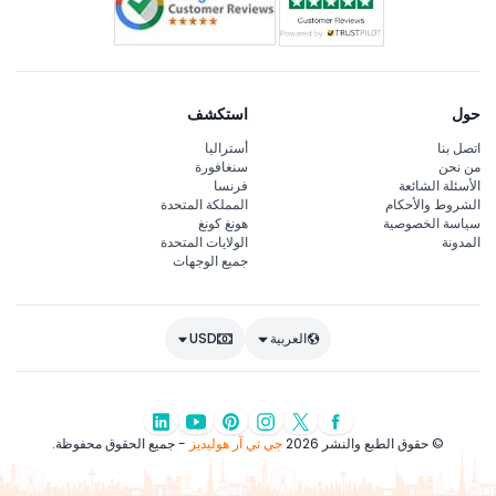
حول
استكشف
اتصل بنا
أستراليا
من نحن
سنغافورة
الأسئلة الشائعة
فرنسا
الشروط والأحكام
المملكة المتحدة
سياسة الخصوصية
هونغ كونغ
المدونة
الولايات المتحدة
جميع الوجهات
العربية
USD
© حقوق الطبع والنشر 2026
جي تي آر هوليديز
- جميع الحقوق محفوظة.