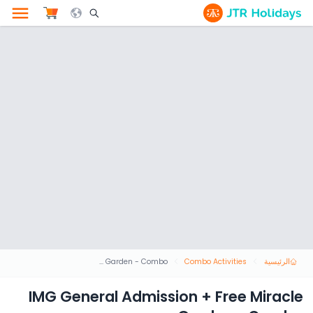
le Search Opener Icon
الرئيسية
Combo Activities
IMG General Admission + Free Miracle Garden - Combo
IMG General Admission + Free Miracle