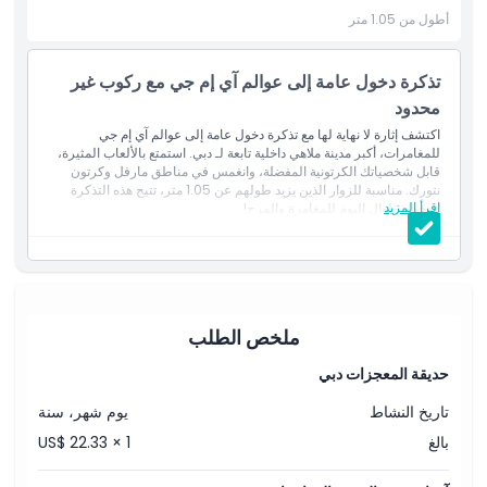
أطول من 1.05 متر
سياسة الإلغاء
تذكرة دخول عامة إلى عوالم آي إم جي مع ركوب غير
محدود
اكتشف إثارة لا نهاية لها مع تذكرة دخول عامة إلى عوالم آي إم جي
للمغامرات، أكبر مدينة ملاهي داخلية تابعة لـ دبي. استمتع بالألعاب المثيرة،
قابل شخصياتك الكرتونية المفضلة، وانغمس في مناطق مارفل وكرتون
نتورك. مناسبة للزوار الذين يزيد طولهم عن 1.05 متر، تتيح هذه التذكرة
اقرأ المزيد
الدخول طوال اليوم للمغامرة والمرح!
المتضمنات
دخول طوال اليوم إلى عوالم آي إم جي للمغامرات، أكبر مدينة ملاهي
داخلية تابعة لـ دبي
يشمل ركوبات غير محدودة في جميع المناطق الأربع: مارفل، كرتون
نتورك، الوادي المفقود، وبوليفارد آي إم جي
مناسب للضيوف الذين يزيد طولهم عن 1.05 متر
ملخص الطلب
حديقة المعجزات دبي
تاريخ النشاط
يوم شهر، سنة
بالغ
US$ 22.33 × 1