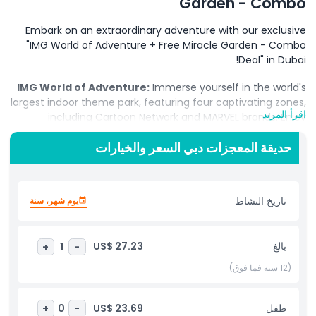
Garden - Combo
Embark on an extraordinary adventure with our exclusive
"IMG World of Adventure + Free Miracle Garden - Combo
Deal" in Dubai!
IMG World of Adventure:
Immerse yourself in the world's
largest indoor theme park, featuring four captivating zones,
اقرأ المزيد
including Cartoon Network and MARVEL brands. Enjoy
adrenaline-pumping roller coasters, awe-inspiring
حديقة المعجزات دبي السعر والخيارات
attractions, and world-firsts, promising an unforgettable
day filled with excitement for all ages.
Miracle Garden:
Wander through the enchanting beauty
تاريخ النشاط
يوم شهر، سنة
of Miracle Garden, a floral paradise that captivates with its
vibrant blooms and stunning landscapes. Immerse yourself
in the natural wonders of this free-spirited garden, adding a
بالغ
US$ 27.23
+
1
-
touch of magic to your Dubai adventure.
(12 سنة فما فوق)
Book your Combo Deal now and embark on a journey that
seamlessly blends the excitement of IMG World of
Adventure with the enchantment of Free Miracle Garden—
طفل
US$ 23.69
+
0
-