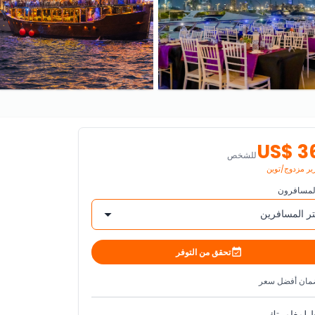
US$ 3
للشخص
ر مزدوج/توين
مسافرون
تر المسافرين
تحقق من التوفر
ان أفضل سعر
لمغامرتك