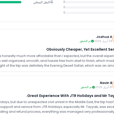
النقل المحلي
0
0
0
Joshua A.
28 أبريل 2026
تم التحقق
Obviously Cheaper, Yet Excellent Se
 honestly much more affordable than I expected, but the overall exper
 well organized, smooth, and hassle free from start to finish, which mad
ght of the trip was definitely the Evening Desert Safari, which was an am
urj Khalifa visit was also a great moment and added a special touch t
r money package if someone wants to enjoy Dubai without spending too 
while still getting a well planned and enjoyable exper
Navin B.
15 أبريل 2026
تم التحقق
Great Experience With JTR Holidays and Mr Ta
ys, but due to unexpected civil unrest in the Middle East, the trip had 
 support and service from JTR Holidays, especially Mr. Tayyab, was excel
ndling and refund process, everything was managed very professionall