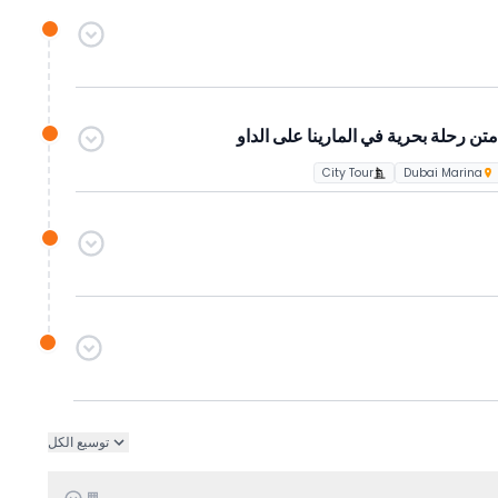
ي من الطابقين ١٢٤ و ١٢٥
روزر ٤×٤ (على أساس المشاركة)، يشتمل على التزلج على الكثبان الرملية، عروض حية،
معالم دبي في عطلة قصيرة لكنها لا تُنسى.
ن رحلة بحرية في المارينا على الداو
City Tour
Dubai Marina
توسيع الكل