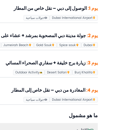
تذاكر برج خليفة
في الأعلى مع تنقلات خاصة ذهاباً وإياباً لتجربة دب
يوم 1:
الوصول إلى دبي – نقل خاص من المطار
سفاري صحراوي مسائي
بسيارة لاند ك
وعشاء
شواء
Dubai International Airport
جولات سياحية
هذه الحزمة مثالية للمسافرين الذين يرغبون في تجربة أبرز 
يوم 2:
جولة مدينة دبي المصحوبة بمرشد + عشاء على مت
Jumeirah Beach
Gold Souk
Spice souk
Dubai
يوم 3:
زيارة برج خليفة + سفاري الصحراء المسائي
Outdoor Activity
Desert Safari
Burj Khalifa
يوم 4:
المغادرة من دبي – نقل خاص إلى المطار
Dubai International Airport
جولات سياحية
ما هو مشمول
الإقامة