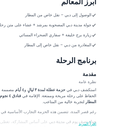
أبرز المعالم
الوصول إلى دبي – نقل خاص من المطار
جولة مدينة دبي المصحوبة بمرشد + عشاء على متن رحلة ب
زيارة برج خليفة + سفاري الصحراء المسائي
المغادرة من دبي – نقل خاص إلى المطار
برنامج الرحلة
مقدمة
نظرة عامة
استكشف دبي في
حزمة عطلة لمدة ٣ ليالٍ
و
٤ أيام
مصممة بعن
الحفاظ على رحلة مريحة وممتعة. الإقامة في
فنادق ٤ نجوم
المطار
لتجربة خالية من المتاعب.
رغم قصر المدة، تتضمن هذه الحزمة التجارب الأساسية في 
جولة نصف يوم في مدينة دبي
على أساس المشاركة، تغطي الم
اقرأ المزيد
عشاء على متن قارب ضخم في المارينا
مع تنقلات مشتركة ذهاب