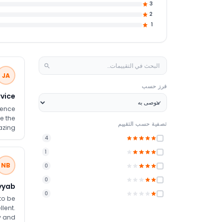
3
2
1
JA
فرز حسب
rvice
ience
e the
تصفية حسب التقييم
azing
o the
4
much,
1
ience.
NB
0
0
yyab.
0
to be
lent.
y and