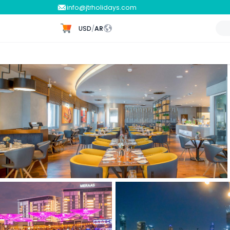
info@jtrholidays.com
USD
/
AR