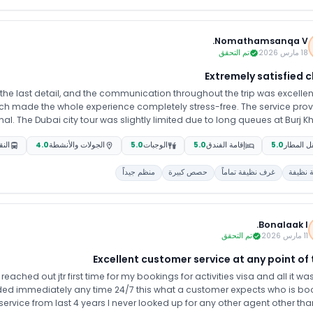
ith timely updates at every step, which made the situation much easier to
the entire proces
Nomathamsanqa V.
18 مارس 2026
تم التحقق
Extremely satisfied c
the last detail, and the communication throughout the trip was excellen
ich made the whole experience completely stress-free. The service prov
j Khalifa,
, but the guide did his best to manage the time well. Despite that, the o
ل المطار
5.0
إقامة الفندق
5.0
الوجبات
5.0
الجولات والأنشطة
4.0
الن
truly gave us a great Dubai experience. Overall, my family and I are
njoyable, and worry-free trip from start to finish, and we are truly gratef
 نظيفة
غرف نظيفة تماماً
حصص كبيرة
منظم جيداً
ghout. Special thanks to Umer for the excellent coordination and assis
Bonalaak l.
11 مارس 2026
تم التحقق
Excellent customer service at any point of
eached out jtr first time for my bookings for activities visa and all it wa
ded immediately any time 24/7 this what a customer expects who is bo
 service from last 4 years I never looked up for any other agent other than