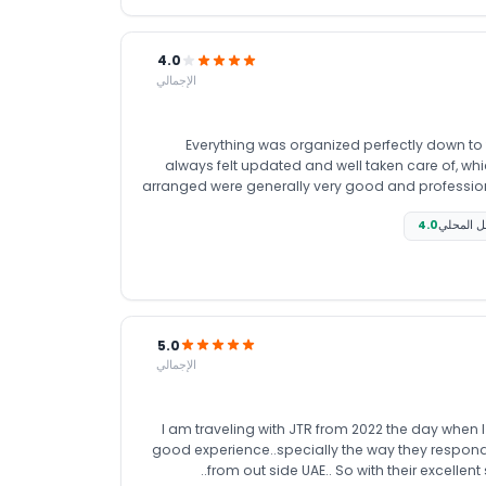
with full responsibility. We were kept informed w
with. Overall, it was a great experience in terms of service and communication, and we truly appreciate the smooth handling of
4.0
الإجمالي
Everything was organized perfectly down to 
always felt updated and well taken care of, wh
arranged were generally very good and professional. The Dubai city tour was slightly limited due to long queues at Bur
so it mainly covered Burj Khalifa and the Palace
قل المحلي
4.0
package still felt very well planned and fulfilling, and it 
extremely happy with the service. It was a smooth, e
the support throu
5.0
الإجمالي
I am traveling with JTR from 2022 the day when I r
good experience..specially the way they respon
from out side UAE.. So with their excellent