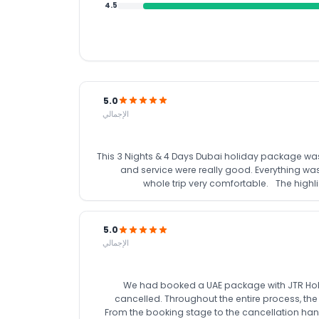
4.5
5.0
الإجمالي
This 3 Nights & 4 Days Dubai holiday package was
and service were really good. Everything was
whole trip very comfortable. The highli
experience and something truly memorable. The B
whole journey. Overall, it’s a great value fo
5.0
الإجمالي
We had booked a UAE package with JTR Holida
cancelled. Throughout the entire process, the
From the booking stage to the cancellation ha