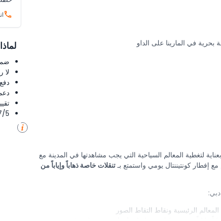
ات
حرية في المارينا على الداو
لماذا
ضما
لا 
دفع
دعم
تقييم 4.8 من 5 ⭐ ع
4.7/5 ⭐ التق
اية لتغطية المعالم السياحية التي يجب مشاهدتها في المدينة مع
مع إفطار كونتيننتال يومي واستمتع بـ
تنقلات خاصة ذهاباً وإياباً من
دبي:
عالم الرئيسية ونقاط التقاط الصور
اً وإياباً، تقدم مناظر مذهلة لـ
مارينا دبي
وعشاء
بوفيه