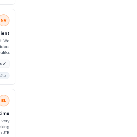
 deal
s. We
NV
lient
t. We
iders
verall
نق
ul for
مركبة
tance
BL
 time
s very
oking
 JTR..