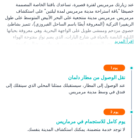
عند زيارتك مرمريس لفترة قصيرة، تساعدك باقتنا الخاصة المصممة
خصيصًا "باقة استراحة مدينة مرمريس لمدة ليلتين" على استكشاف
مرمريس. مرمريس مدينة منتجعية على البحر الأبيض المتوسط على طول
الريفييرا التركية (المعروفة أيضًا باسم الساحل الفيروزي)، تتميز بشاطئ
حصوي مزدحم وممشى طويل على الواجهة البحرية. وهي معروفة بحياتها
الليلية النابضة بالحياة في شارع البارات، الذي يضم نوادٍ مفتوحة الهواء
اقرأ المزيد
وأماكن للعروض الموسيقية. تقع مرمريس في وادٍ بين جبال مكسوة
بأشجار الصنوبر ومياه صافية، وهي وجهة شهيرة للإبحار والغوص.
المتضمنات
يوم 1
نقل الوصول من مطار دلمان
الشروط والأحكام
عند الوصول إلى المطار، سيستقبلك ممثلنا المحلي الذي سينقلك إلى
فندق في وسط مدينة مرمريس.
الاستثناءات
يوم 2
ملاحظات هامة
يوم كامل للاستجمام في مرماريس
لا توجد خدمة متضمنة. يمكنك استكشاف المدينة بنفسك.