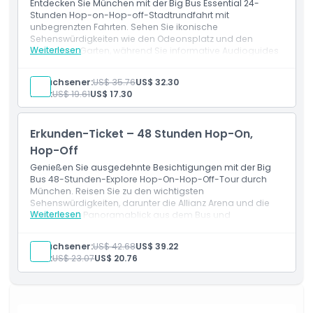
Entdecken Sie München mit der Big Bus Essential 24-
Stunden Hop-on-Hop-off-Stadtrundfahrt mit
Richtlinie für Kinder und Erwachsene
unbegrenzten Fahrten. Sehen Sie ikonische
Sehenswürdigkeiten wie den Odeonsplatz und den
Weiterlesen
Englischen Garten, während Sie informative Audioguides
Abholzeit Abgabedauer
für ein bequemes Sightseeing-Erlebnis genießen.
Einschlüsse
Erwachsener:
US$ 35.76
US$ 32.30
24-Stunden-Hop-on-Hop-off-Busticket
Kind:
US$ 19.61
US$ 17.30
Ausschlüsse
Audioführer (Kopfhörer werden bereitgestellt)
Grüne Linie Route
Orangene Linie (Nymphenburg, Olympiapark und
Erkunden-Ticket – 48 Stunden Hop-On,
Schwabing)
Öffnungszeiten
Hop-Off
Genießen Sie ausgedehnte Besichtigungen mit der Big
Bus 48-Stunden-Explore Hop-On-Hop-Off-Tour durch
Dinge, die Sie wissen sollten
München. Reisen Sie zu den wichtigsten
Sehenswürdigkeiten, darunter die Allianz Arena und die
Weiterlesen
Altstadt, mit Panoramablick aus dem Bus und
Stornierungsbedingungen
ausführlichem Audiokommentar.
Einschlüsse
Erwachsener:
US$ 42.68
US$ 39.22
48-Stunden-Hop-on-Hop-off-Busticket
Kind:
US$ 23.07
US$ 20.76
Audioführer (Kopfhörer werden gestellt)
Grüne Linie Route
Orange Linie (Nymphenburg, Olympiapark und
Schwabing)