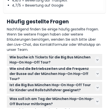
4,8/5 ⭐ Bewertung auf Trustpilot
4,7/5 ⭐ Bewertung auf Google
Häufig gestellte Fragen
Nachfolgend finden Sie einige häufig gestellte Fragen.
Wenn Sie weitere Fragen haben oder weitere
Erläuterungen benötigen, wenden Sie sich bitte über
den Live-Chat, das Kontaktformular oder WhatsApp an
unser Team.
Wie buche ich Tickets für die Big Bus München
Hop-On Hop-Off Tour?
Wie sind die Betriebszeiten und die Frequenz
Sie können Ihre 24- oder 48-Stunden-Tickets ganz
der Busse auf der München Hop-On Hop-Off
einfach online hier auf dieser Website buchen.
Tour?
Wählen Sie einfach Ihre bevorzugte Ticketoption
Die Grüne Linie verkehrt täglich von 10:00 Uhr bis
und das Datum während des Buchungsvorgangs
Ist die Big Bus München Hop-On Hop-Off Tour
16:30 Uhr alle 30 Minuten, während die Orange Linie
aus.
für Kinder und Rollstuhlfahrer geeignet?
von 10:00 Uhr bis 16:00 Uhr fährt, mit Bussen alle 60
Ja, Kinder im Alter von 0-3 Jahren fahren kostenlos
Minuten an Werktagen und alle 30 Minuten an
Was soll ich am Tag der München Hop-On Hop-
mit, müssen aber von einem zahlenden
Wochenenden (Änderungen vorbehalten – bitte
Off Bustour mitbringen?
Erwachsenen begleitet werden, und Personen ab 15