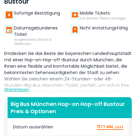
Bustour
Sofortige Bestätigung
Mobile Tickets
auf deinem Telefon anzeigen
Datumsgebundenes
Nicht erstattungsfähig
Ticket
ausgewähltes Datum &
Zeitfenster
Entdecken Sie das Beste der bayerischen Landeshauptstadt
mit einer Hop-on-Hop-off-Bustour durch München, die
Ihnen eine flexible und komfortable Möglichkeit bietet, die
bekanntesten Sehenswürdigkeiten der Stadt zu sehen.
Wählen Sie zwischen einem 24-Stunden- oder 48-
Stunden-Big-Bus-München-Ticket, perfekt, um sich in Ihre
Weiterlesen
Reisepläne einzufügen und gleichzeitig in Ihrem eigenen
Tempo zu erkunden. Genießen Sie atemberaubende
Big Bus München Hop-on Hop-off Bustour
Panoramablicke vom offenen Oberdeck, während Sie zwei
Preis & Optionen
speziell geplante Routen entlangfahren, die Münchens
ikonische Attraktionen präsentieren. Fahren Sie an
Sehenswürdigkeiten vorbei, die Sie unbedingt sehen sollten,
Datum auswählen
TT MM, JJJJ
wie Marienplatz, Schloss Nymphenburg, Olympiapark und