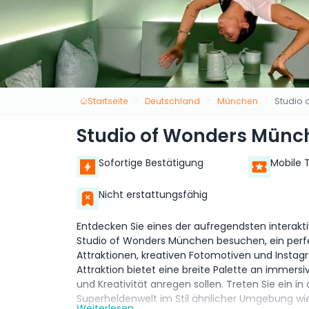
Startseite
Deutschland
München
Studio
Studio of Wonders Münc
Sofortige Bestätigung
Mobile 
Nicht erstattungsfähig
Entdecken Sie eines der aufregendsten interakt
Studio of Wonders München besuchen, ein perfek
Attraktionen, kreativen Fotomotiven und Instag
Attraktion bietet eine breite Palette an immersi
und Kreativität anregen sollen. Treten Sie ein 
Superheldenwelt im Stil ähnlicher Umgebung wie 
Weiterlesen