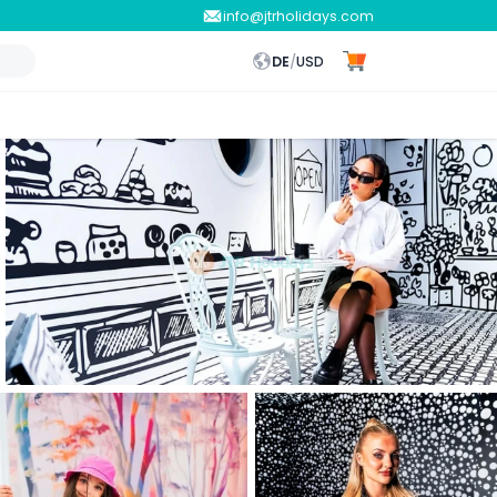
info@jtrholidays.com
DE
/
USD