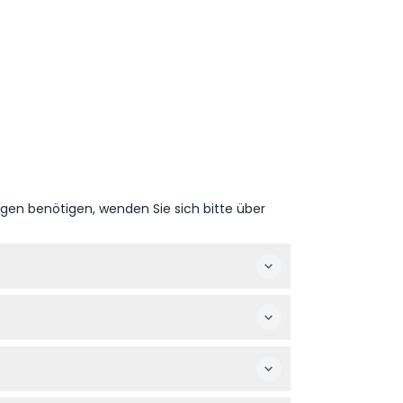
ngen benötigen, wenden Sie sich bitte über
des Buchungsvorgangs Ihr bevorzugtes Datum
Zimmer auf dem Kopf, ein rosa Bällebad und
erden müssen. Die Örtlichkeit ist mit einem