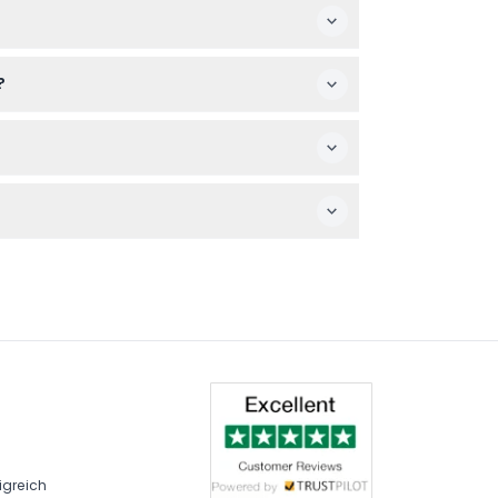
e Uhrzeit bei der Buchung sorgfältig aus.
?
nder. Bequeme Kleidung wird empfohlen,
erfügbar.
20:00 Uhr geöffnet. (Änderungen vorbehalten
igreich