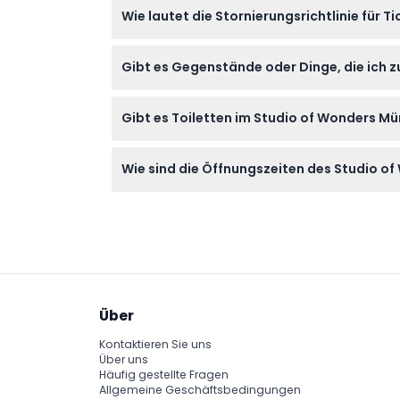
Wie lautet die Stornierungsrichtlinie für 
Aufzug zugänglich und die meisten Installati
Die Tickets sind nicht erstattungsfähig und 
Gibt es Gegenstände oder Dinge, die ich 
Bringen Sie einen gültigen Ausweis mit, wen
Gibt es Toiletten im Studio of Wonders M
spezielle Ausrüstung ist für Ihren Besuch nich
Es gibt keine Toiletten vor Ort, aber öffentl
Wie sind die Öffnungszeiten des Studio o
Das Studio of Wonders ist montags bis frei
– bitte bestätigen Sie die Zeiten bei der Bu
Über
Kontaktieren Sie uns
Über uns
Häufig gestellte Fragen
Allgemeine Geschäftsbedingungen