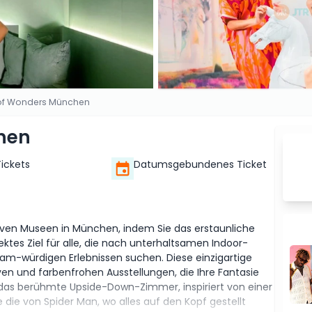
 of Wonders München
hen
Tickets
Datumsgebundenes Ticket
iven Museen in München, indem Sie das erstaunliche
tes Ziel für alle, die nach unterhaltsamen Indoor-
ram-würdigen Erlebnissen suchen. Diese einzigartige
ven und farbenfrohen Ausstellungen, die Ihre Fantasie
in das berühmte Upside-Down-Zimmer, inspiriert von einer
die von Spider Man, wo alles auf den Kopf gestellt