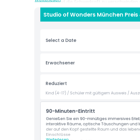
erscheint und die Schwerkraft zu verschwinden sc
schießen und unvergessliche Erinnerungen zu sc
Studio of Wonders München Preis
Bällchenbad, einer der beliebtesten Fotostandor
entspannte Momente. Sie können sich auch auf
dynamische Lichteffekte bietet, die sich mit
magisch und einzigartig wird. Nach dem Erkunde
Select a Date
charmante Wonder Café, in dem künstlerische Di
farbenfrohen Umgebung treffen. Ob Sie nun na
familienfreundliche Indoor-Attraktionen oder
Studio of Wonders bietet ein unvergessliches Erl
Erwachsener
Highlights
Reduziert
Kind (4-17) / Schüler mit gültigem Ausweis / Au
Inklusivleistungen
90-Minuten-Eintritt
Richtlinie für Kinder und Erwachsene
Genießen Sie ein 90-minütiges immersives Erle
interaktive Räume, optische Täuschungen und 
Ausschlüsse
der auf den Kopf gestellte Raum und das leben
Einschlüsse
Weiterlesen