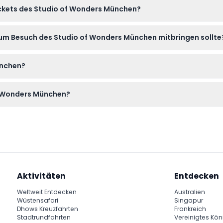
Tickets des Studio of Wonders München?
onen sind barrierefrei.
können nicht storniert werden. Bitte wählen Sie Ihr Datum und Ihr
zum Besuch des Studio of Wonders München mitbringen sollte
n Sie ein ermäßigtes Ticket kaufen, z. B. für Studenten oder Ki
ünchen?
t erforderlich.
iche Einrichtungen sind in der Nähe im Einkaufsbereich Hofstatt v
f Wonders München?
tags von 11:00 bis 20:00 Uhr und an Wochenenden von 10:00 bis 
chung)
Aktivitäten
Entdecken
Weltweit Entdecken
Australien
Wüstensafari
Singapur
Dhows Kreuzfahrten
Frankreich
Stadtrundfahrten
Vereinigtes Kön