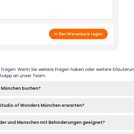
In Den Warenkorb Legen
e Fragen. Wenn Sie weitere Fragen haben oder weitere Erläuteru
atsApp an unser Team.
rs München buchen?
e direkt hier auf dieser Webseite buchen. Wählen Sie während 
 Studio of Wonders München erwarten?
zu sichern.
ges Erlebnis mit über 20 immersiven Fotokulissen, darunter ein 
nder und Menschen mit Behinderungen geeignet?
 und Kreativität.
wobei Kinder unter 14 Jahren von einem Erwachsenen begleitet w