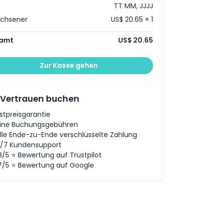
TT MM, JJJJ
achsener
US$ 20.65 × 1
amt
US$ 20.65
Zur Kasse gehen
 Vertrauen buchen
stpreisgarantie
ine Buchungsgebühren
lle Ende-zu-Ende verschlüsselte Zahlung
/7 Kundensupport
8/5 ⭐ Bewertung auf Trustpilot
7/5 ⭐ Bewertung auf Google