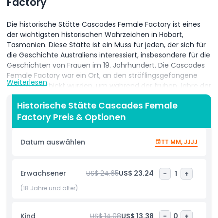
Factory
Die historische Stätte Cascades Female Factory ist eines
der wichtigsten historischen Wahrzeichen in Hobart,
Tasmanien. Diese Stätte ist ein Muss für jeden, der sich für
die Geschichte Australiens interessiert, insbesondere für die
Geschichten von Frauen im 19. Jahrhundert. Die Cascades
Female Factory war ein Ort, an den sträflingsgefangene
Weiterlesen
Frauen geschickt wurden, um während der frühen Jahre der
europäischen Besiedlung Australiens zu arbeiten und zu
Historische Stätte Cascades Female
leben. Heute ist sie ein Museum, in dem Besucher mehr
Factory Preis & Optionen
über das schwierige Leben dieser Frauen erfahren können.
Wenn Sie die Cascades Female Factory besuchen, können
Datum auswählen
TT MM, JJJJ
Sie eine geführte Tour machen oder die Stätte auf eigene
Faust erkunden. Die Stätte beinhaltet restaurierte Gebäude,
historische Ausstellungen und informative Schautafeln
Erwachsener
US$ 24.65
US$ 23.24
-
1
+
über die Frauen, die dort lebten und arbeiteten. Sie bietet
einen einzigartigen Einblick in die Vergangenheit und hilft
(18 Jahre und älter)
den Menschen, die wichtige Rolle der weiblichen Sträflinge
bei der Gestaltung der Geschichte Tasmaniens zu
Kind
US$ 14.08
US$ 13.38
-
0
+
verstehen.