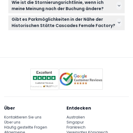
Elternzimmer für Familien zur Verfügung.
Wie ist die Stornierungsrichtlinie, wenn ich
Anlage nicht erlaubt, bitte planen Sie dies vor Ihrem
meine Meinung nach der Buchung ändere?
Besuch entsprechend ein.
Tickets sind nicht erstattungsfähig und können
Gibt es Parkmöglichkeiten in der Nähe der
nicht storniert werden, daher bitten wir Sie, Ihre
Historischen Stätte Cascades Female Factory?
Pläne vor der Buchung sicher zu stellen.
Ja, Parkplätze entlang der Degraves Street stehen
in der Nähe des Eingangs zur historischen Stätte zur
Verfügung.
Über
Entdecken
Kontaktieren Sie uns
Australien
Über uns
Singapur
Häufig gestellte Fragen
Frankreich
Allgemeine
Vereinigtes Königreich