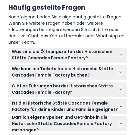
Häufig gestellte Fragen
Nachfolgend finden Sie einige häufig gestellte Fragen.
Wenn Sie weitere Fragen haben oder weitere
Erläuterungen benötigen, wenden Sie sich bitte über
den Live-Chat, das Kontaktformular oder WhatsApp an
unser Team.
Was sind die Öffnungszeiten der Historischen
Stätte Cascades Female Factory?
Die Stätte ist täglich von 10:00 bis 16:00 Uhr
Wie kann ich Tickets für die Historische Stätte
geöffnet (Änderungen vorbehalten – bitte
Cascades Female Factory buchen?
bestätigen Sie dies bei der Buchung).
Sie können Ihre Tickets ganz einfach online hier auf
Gibt es Führungen bei der Historischen Stätte
dieser Website buchen, um Ihren Platz für das
Cascades Female Factory?
gewünschte Datum und die gewünschte Uhrzeit zu
Ja, eine 40-minütige geführte Tour ist im
sichern.
Ist die Historische Stätte Cascades Female
Eintrittspreis enthalten, und Sie können auch einen
Factory für kleine Kinder und Familien geeignet?
digitalen Audioguide herunterladen, um Ihren
Darf ich eigene Speisen und Getränke in die
Absolut – Kinder im Alter von 0-6 Jahren haben
Besuch zu bereichern.
Historische Stätte Cascades Female Factory
freien Eintritt, und die Stätte ist mit Kinderwagen
mitbringen?
und Rollstühlen zugänglich, zudem steht ein
Eigene Speisen und Getränke sind innerhalb der