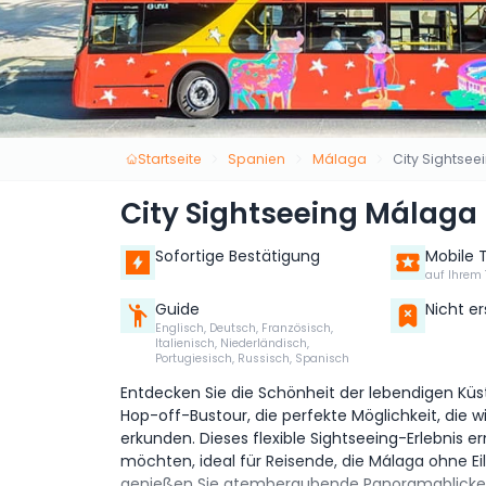
Startseite
Spanien
Málaga
City Sightse
City Sightseeing Málaga
Sofortige Bestätigung
Mobile 
auf Ihrem 
Guide
Nicht e
Englisch, Deutsch, Französisch,
Italienisch, Niederländisch,
Portugiesisch, Russisch, Spanisch
Entdecken Sie die Schönheit der lebendigen K
Hop-off-Bustour, die perfekte Möglichkeit, die 
erkunden. Dieses flexible Sightseeing-Erlebnis e
möchten, ideal für Reisende, die Málaga ohne E
genießen Sie atemberaubende Panoramablicke a