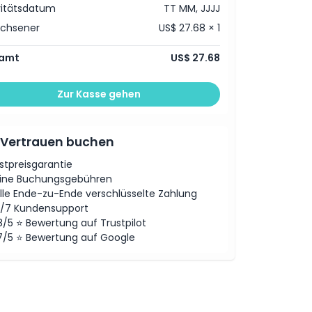
vitätsdatum
TT MM, JJJJ
achsener
US$ 27.68 × 1
amt
US$ 27.68
Zur Kasse gehen
 Vertrauen buchen
stpreisgarantie
ine Buchungsgebühren
lle Ende-zu-Ende verschlüsselte Zahlung
/7 Kundensupport
8/5 ⭐ Bewertung auf Trustpilot
7/5 ⭐ Bewertung auf Google