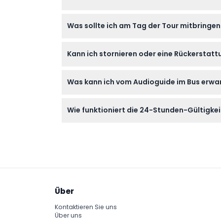
Ja! Kinder im Alter von 0-3 Jahren reisen ko
Was sollte ich am Tag der Tour mitbringen
Familien, Málaga gemeinsam in ihrem eige
Bringen Sie Ihr gedrucktes oder digitales
Kann ich stornieren oder eine Rückerstatt
Kamera mit, um die atemberaubenden Ausb
Tickets für die Málaga Hop-on Hop-off Busto
Was kann ich vom Audioguide im Bus erwa
Reisedaten vor der Buchung.
Der Audioguide ist in acht verschiedenen Sp
Wie funktioniert die 24-Stunden-Gültigkei
um Ihr Sightseeing-Erlebnis zu bereichern.
Sobald Sie Ihr Ticket zu nutzen beginnen, is
haben, um in Ihrem eigenen Tempo zu erku
Über
Kontaktieren Sie uns
Über uns