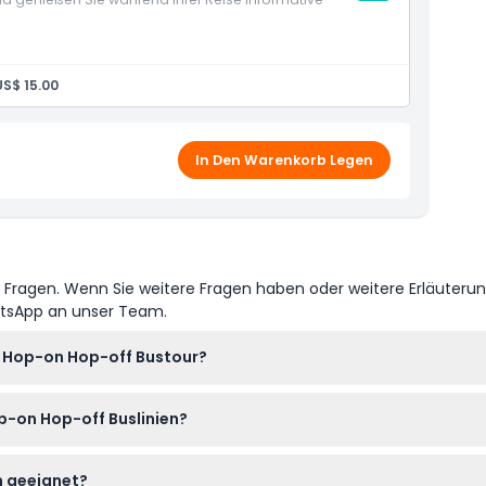
useum Málaga)
US$ 15.00
In Den Warenkorb Legen
e Fragen. Wenn Sie weitere Fragen haben oder weitere Erläuteru
atsApp an unser Team.
a Hop-on Hop-off Bustour?
-Busticket ganz einfach online hier auf dieser Website buchen
p-on Hop-off Buslinien?
ets – ohne Stress, ohne Wartezeit.
18:30 Uhr, die Blaue Linie verkehrt von 11:50 Uhr bis 14:00 Uhr und 
en geeignet?
montags kein Betrieb (Änderungen vorbehalten – bitte bei Buchung