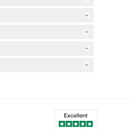
. Es ist eine großartige Möglichkeit für
tz wie Hüte oder Sonnencreme und eine
. Seien Sie daher sicher bezüglich Ihrer
essante Fakten und historische Einblicke,
tunden gültig, sodass Sie viel Flexibilität