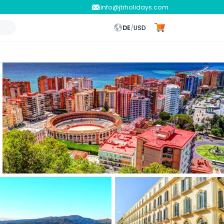
info@jtrholidays.com
DE
/
USD