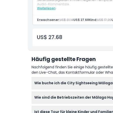
Audio-Kommentare.
Weiterlesen
Einschlüsse
Dinge, die Sie wissen sollten
24-Stunden-Hop-On-Hop-Off-Tour
Eintritt in das MIMMA (Interaktives Musikm
Erwachsener:
US$ 31.14
US$ 27.68
Kind:
US$ 17.30
Ort
US$ 27.68
Stornierungsbedingungen
Häufig gestellte Fragen
Nachfolgend finden Sie einige häufig gestellt
den Live-Chat, das Kontaktformular oder Wh
Wie buche ich die City Sightseeing Málag
Sie können Ihren 24-Stunden-Hop-on-Hop-off
Wie sind die Betriebszeiten der Málaga Ho
Uhrzeit und sichern Sie sich sofort Ihre Tick
Die Rote Linie fährt täglich von 9:40 Uhr bis 
Ist diese Tour für kleine Kinder und Famili
von 11:15 Uhr bis 17:00 Uhr zur Verfügung, 