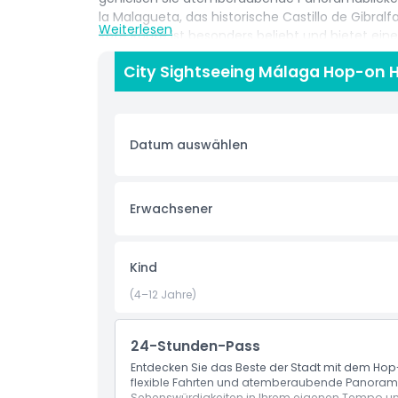
la Malagueta, das historische Castillo de Gibral
Weiterlesen
Rote Route ist besonders beliebt und bietet ei
Geschichten über die reiche Geschichte und Kult
City Sightseeing Málaga Hop-on H
Málaga liebevoll „La Manquita“ (die Einarmige
Sehenswürdigkeiten vorbeifahren. Wichtige Hal
de Arte Contemporáneo (CAC Málaga) und mehre
Geschichte, Architektur oder Strandblicke inter
Datum auswählen
eine bequeme, komfortable und informative Mögl
Highlights
Erwachsener
Inklusivleistungen
Kind
Richtlinie für Kinder und Erwachsene
(4–12 Jahre)
Ausschlüsse
24-Stunden-Pass
Entdecken Sie das Beste der Stadt mit dem H
flexible Fahrten und atemberaubende Panoramab
Öffnungszeiten
Sehenswürdigkeiten in Ihrem eigenen Tempo und