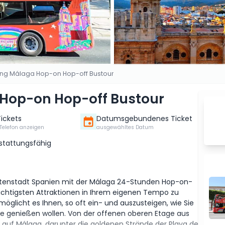
eing Málaga Hop-on Hop-off Bustour
 Hop-on Hop-off Bustour
Tickets
Datumsgebundenes Ticket
Telefon anzeigen
ausgewähltes Datum
rstattungsfähig
üstenstadt Spanien mit der Málaga 24-Stunden Hop-on-
wichtigsten Attraktionen in Ihrem eigenen Tempo zu
rmöglicht es Ihnen, so oft ein- und auszusteigen, wie Sie
ile genießen wollen. Von der offenen oberen Etage aus
uf Málaga, darunter die goldenen Strände der Playa de