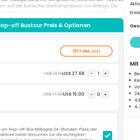
Akti
faro und die ikonische Stierkampfarena von Málaga. Die
Erw
nen mehrsprachigen Audioguide mit faszinierenden
ur der Stadt. Erfahren Sie, warum die Kathedrale von
op-off Bustour Preis & Optionen
 Dame) genannt wird, während Sie an beeindruckenden
Ges
testellen sind das Centre Pompidou Málaga, das Centro
re weitere sehenswerte Attraktionen. Ob Sie sich für
essieren – diese Sightseeing-Bustour durch Málaga bietet
TT MM, JJJJ
ichkeit, alles an einem Tag zu sehen.
Mit
US$ 31.14
US$ 27.68
-
1
+
Be
Ke
Vo
24
US$ 17.30
US$ 15.00
-
0
+
4,
4,
op-on-Hop-off-Bus Málagas 24-Stunden-Pass, der
licke bietet. Besuchen Sie die wichtigsten
 genießen Sie während Ihrer Reise informative