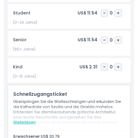
Kathedrale steigen Sie auf den berühmten Giralda-Turm.
Der Aufstieg lohnt sich, denn Sie werden mit
Student
US$ 11.54
-
0
+
atemberaubenden Panoramablicken auf Sevilla und die
schöne andalusische Landschaft belohnt. Die Tour
(0–24 Jahre)
beinhaltet auch einen Besuch der Kirche El Salvador, ein
weniger bekanntes Juwel, das ebenso reizvoll und
Senior
US$ 11.54
-
0
+
geschichtsträchtig ist und ein ruhigeres, aber ebenso
faszinierendes Erlebnis bietet.
(65+ Jahre)
Highlights
Kind
US$ 2.31
-
0
+
(0–13 Jahre)
Inklusivleistungen
Schnellzugangsticket
Richtlinie für Kinder und Erwachsene
Überspringen Sie die Warteschlangen und erkunden Sie
die Kathedrale von Sevilla und die Giralda mühelos.
Entdecken Sie atemberaubende gotische Architektur,
Ausschlüsse
eine reiche Geschichte und genießen Sie den
Weiterlesen
atemberaubenden Blick auf die Stadt vom ikonischen
Turm aus.
Öffnungszeiten
Einschlüsse
Erwachsener:
US$ 20.76