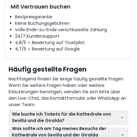
Mit Vertrauen buchen
Bestpreisgarantie
Keine Buchungsgebühren
Volle Ende-zu-Ende verschlüsselte Zahlung
24/7 Kundensupport
4,8/5 ⭐ Bewertung auf Trustpilot
4,7/5 ⭐ Bewertung auf Google
Häufig gestellte Fragen
Nachfolgend finden Sie einige häufig gestellte Fragen.
Wenn Sie weitere Fragen haben oder weitere
Erläuterungen benötigen, wenden Sie sich bitte über
den Live-Chat, das Kontaktformular oder WhatsApp an
unser Team.
Wie buche ich Tickets für die Kathedrale von
Sevilla und die Giralda?
Was sollte ich am Tag meines Besuchs der
Sie können Ihre Tickets ganz einfach online direkt
Kathedrale von Sevilla und der Giralda
hier auf dieser Webseite buchen. Wählen Sie