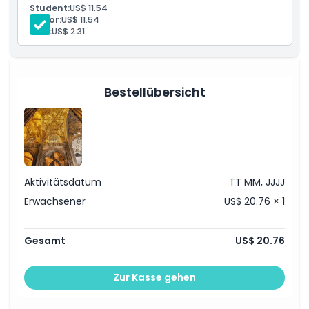
Eintritt ohne Anstehen zur Kathedrale von Sevilla
Student:
US$ 11.54
Eintritt ohne Anstehen zum Glockenturm Giralda
Senior:
US$ 11.54
Dinge, die Sie wissen sollten
Eintritt ohne Anstehen zur Kirche San Salvador
Kind:
US$ 2.31
Ort
Bestellübersicht
Stornierungsbedingungen
Aktivitätsdatum
TT MM, JJJJ
Erwachsener
US$ 20.76 × 1
Gesamt
US$ 20.76
Zur Kasse gehen