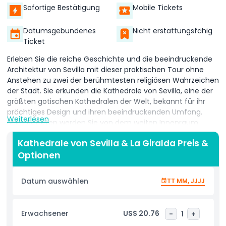
Sofortige Bestätigung
Mobile Tickets
Datumsgebundenes
Nicht erstattungsfähig
Ticket
Erleben Sie die reiche Geschichte und die beeindruckende
Architektur von Sevilla mit dieser praktischen Tour ohne
Anstehen zu zwei der berühmtesten religiösen Wahrzeichen
der Stadt. Sie erkunden die Kathedrale von Sevilla, eine der
größten gotischen Kathedralen der Welt, bekannt für ihr
prächtiges Design und ihren beeindruckenden Umfang.
Weiterlesen
Beim Betreten werden Sie von dem weiten Innenraum
begeistert sein, insbesondere von der Hauptkapelle, die
Kathedrale von Sevilla & La Giralda Preis &
eines der größten und wertvollsten Altäre beherbergt, die je
Optionen
geschaffen wurden. Während Ihres Besuchs können Sie
durch mehr als 80 Kapellen wandern, von denen jede
verschiedenen Heiligen und wichtigen historischen
Datum auswählen
TT MM, JJJJ
Persönlichkeiten gewidmet ist, die zu Sevillas kultureller und
religiöser Vergangenheit beigetragen haben. Jede Ecke der
Kathedrale erzählt eine einzigartige Geschichte, was das
Erwachsener
US$ 20.76
-
1
+
Erlebnis unvergesslich macht. Nach der Erkundung der