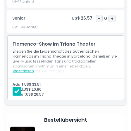
(4-12 Jahre)
Mal besuchen oder für ein weiteres kulturelles Erlebnis
zurückkehren, die Triana Theater Flamenco Show bietet einen
aufregenden und authentischen Einblick in eine der beliebtesten
Senior
US$ 26.57
-
0
+
Kunstformen Spaniens.
(65-99 Jahre)
Flamenco-Show im Triana Theater
Highlights
Erleben Sie die Leidenschaft des authentischen
Flamencos im Triana Theater in Barcelona. Genießen Sie
Inklusivleistungen
Live-Musik, fesselnden Tanz und traditionellen
spanischen Rhythmus in einer lebendigen,
Weiterlesen
unvergesslichen Aufführung
Richtlinie für Kinder und Erwachsene
Adult:
US$ 33.51
Child:
US$ 20.80
Öffnungszeiten
Senior:
US$ 26.57
Ort
Bestellübersicht
Stornierungsbedingungen