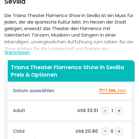
Sevilla
Die Triana Theater Flamenco Show in Sevilla ist ein Muss für
jeden, der die spanische Kultur liebt. Im Herzen der Stadt
gelegen, erweckt das Theater den Flamenco mit
talentierten Tänzern, Musikern und Sängern in einer
lebendigen, unvergesslichen Aufführung zum Leben.
Bei der
Show erleben Sie die Leidenschaft und Energie des
Weiterlesen
authentischen Flamenco, mit atemberaubenden Kostümen,
kraftvollen Tanzbewegungen und emotionaler Musik. Jede
Triana Theater Flamenco Show in Sevilla
Aufführung ist voller Aufregung und bietet einen wahren
Preis & Optionen
Vorgeschmack auf Sevillas reiches kulturelles Erbe.
Das
gemütliche Triana Theater schafft eine einladende Atmosphäre,
die es perfekt für Flamenco-Enthusiasten und erstmalige
Datum auswählen
TT MM, JJJJ
Zuschauer macht. Die Kombination aus Gesang, Gitarre und
Tanz macht jede Show einzigartig und fesselnd.
Sevilla ist als
Geburtsort des Flamenco bekannt, und das Triana Theater ist
Adult
US$ 33.51
-
1
+
einer der besten Orte, um es zu sehen. Eine Live-Flamenco-
Aufführung hier zu beobachten, ist eine unvergessliche
Möglichkeit, die Traditionen der Stadt zu genießen und in ihre
Child
US$ 20.80
-
0
+
lebendige Kultur einzutauchen.
Egal, ob Sie Sevilla zum ersten