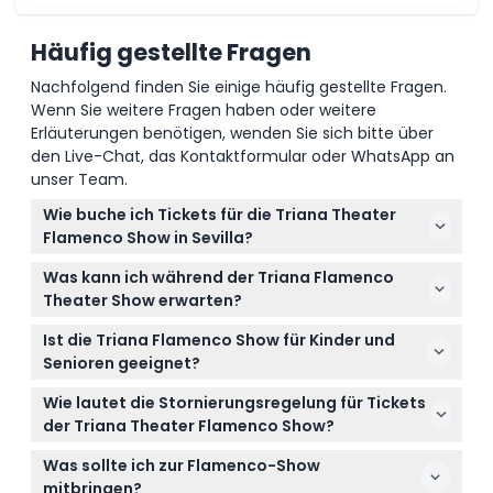
Häufig gestellte Fragen
Nachfolgend finden Sie einige häufig gestellte Fragen.
Wenn Sie weitere Fragen haben oder weitere
Erläuterungen benötigen, wenden Sie sich bitte über
den Live-Chat, das Kontaktformular oder WhatsApp an
unser Team.
Wie buche ich Tickets für die Triana Theater
Flamenco Show in Sevilla?
Sie können Ihre Tickets ganz einfach online hier auf
Was kann ich während der Triana Flamenco
dieser Website buchen, indem Sie Ihr bevorzugtes
Theater Show erwarten?
Datum und die Uhrzeit der Vorstellung auswählen.
Erwarten Sie eine intime Flamenco-Aufführung von
Die Verfügbarkeit kann während des
Ist die Triana Flamenco Show für Kinder und
etwa einer Stunde mit erstklassigen Tänzern,
Buchungsvorgangs geprüft werden, um die beste
Senioren geeignet?
Sängern und Gitarristen. Die Show fängt die
Option für Sie zu finden.
Ja, die Show ist geeignet für Erwachsene im Alter
Leidenschaft und Energie des traditionellen
Wie lautet die Stornierungsregelung für Tickets
von 13 bis 64 Jahren, Kinder von 4 bis 12 Jahren
Flamenco im historischen Triana-Viertel von Sevilla
der Triana Theater Flamenco Show?
sowie Senioren zwischen 65 und 99 Jahren und
ein.
Tickets sind nicht erstattungsfähig und können
bietet somit ein großartiges kulturelles Erlebnis für
Was sollte ich zur Flamenco-Show
nicht storniert werden, daher stellen Sie bitte vor
die ganze Familie.
mitbringen?