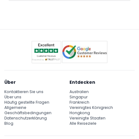
Die Führungen sind auf Spanisch, Englisch,
Uhrzeit für die Tour auswählen.
Französisch und Italienisch verfügbar, damit Sie das
Beste aus Ihrem Erlebnis herausholen können.
Über
Entdecken
Kontaktieren Sie uns
Australien
Über uns
Singapur
Häufig gestellte Fragen
Frankreich
Allgemeine
Vereinigtes Königreich
Geschäftsbedingungen
Hongkong
Datenschutzerklärung
Vereinigte Staaten
Blog
Alle Reiseziele