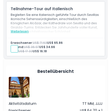
Teilnahme-Tour auf Italienisch
Begleiten Sie eine italienisch geführte Tour durch Sevillas
ikonische Sehenswürdigkeiten, einschließlich des
Königlichen Alcázar, der Kathedrale von Sevilla und des
Giralda-Turms. Entdecken Sie Jahrhunderte voller Kunst,
Weiterlesen
Kultur und architektonischer Schönheit.
Einschlüsse
Eintritt zu: der Kathedrale, Giralda und Alcazar
Erwachsener:
US$ 71.63
US$ 65.86
Italienischsprachiger Reiseführer
Jugend:
US$ 36.97
US$ 34.66
Kind:
US$ 17.33
US$ 16.18
Bestellübersicht
Aktivitätsdatum
TT MM, JJJJ
Erwachsener
US$ 64.70 × 1