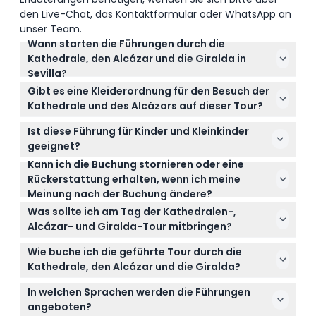
den Live-Chat, das Kontaktformular oder WhatsApp an
unser Team.
Wann starten die Führungen durch die
Kathedrale, den Alcázar und die Giralda in
Sevilla?
Führungen durch die Kathedrale von Sevilla und die
Gibt es eine Kleiderordnung für den Besuch der
Giralda beginnen montags bis freitags um 12:00 Uhr
Kathedrale und des Alcázars auf dieser Tour?
und 12:30 Uhr, samstags um 15:30 Uhr und 16:00 Uhr
Ja, für die Kathedrale ist eine bescheidene Kleidung
sowie sonntags um 16:00 Uhr (Änderungen
Ist diese Führung für Kinder und Kleinkinder
vorgeschrieben – lange Hosen und bedeckte
vorbehalten – bitte bestätigen Sie die Zeiten bei der
geeignet?
Schultern werden empfohlen. Leichte, bequeme
Buchung). Die Öffnungszeiten des Königlichen
Kann ich die Buchung stornieren oder eine
Kinder im Alter von 0–12 Jahren müssen von einem
Kleidung und bequeme Schuhe sind für die
Alcázars variieren, daher prüfen Sie die verfügbaren
Rückerstattung erhalten, wenn ich meine
zahlenden Erwachsenen begleitet werden, und alle
gesamte Tour am besten geeignet.
Zeiten bei der Online-Buchung hier.
Meinung nach der Buchung ändere?
Teilnehmer, einschließlich Kleinkinder, müssen in
Tickets sind nicht erstattungsfähig und können
der Buchung angegeben werden. Kinder ab 13
Was sollte ich am Tag der Kathedralen-,
nicht storniert werden, stellen Sie also sicher, dass
Jahren zahlen den Erwachsenentarif.
Alcázar- und Giralda-Tour mitbringen?
Ihre Pläne vor der Online-Buchung endgültig sind.
Bringen Sie bequeme Schuhe zum Gehen,
Wie buche ich die geführte Tour durch die
Sonnenschutz für sonniges Wetter, eine
Kathedrale, den Alcázar und die Giralda?
wiederverwendbare Wasserflasche mit und kleiden
Sie können die Verfügbarkeit prüfen und Ihre
Sie sich bescheiden, um die Kleiderordnung der
In welchen Sprachen werden die Führungen
Tickets direkt auf dieser Webseite buchen, wobei
Kathedrale zu respektieren.
angeboten?
Sie Ihr bevorzugtes Datum und die bevorzugte