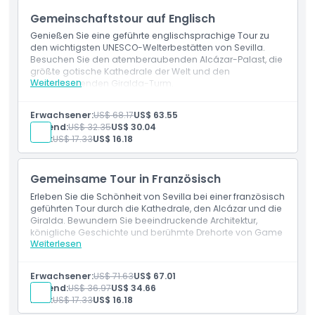
Richtlinie für Kinder und Erwachsene
Gemeinschaftstour auf Englisch
Genießen Sie eine geführte englischsprachige Tour zu
den wichtigsten UNESCO-Welterbestätten von Sevilla.
Ausschlüsse
Besuchen Sie den atemberaubenden Alcázar-Palast, die
größte gotische Kathedrale der Welt und den
Weiterlesen
beeindruckenden Giralda-Turm.
Dinge, die Sie wissen sollten
Einschlüsse
Eintritt zu: der Kathedrale, Giralda und Alcázar
Erwachsener:
US$ 68.17
US$ 63.55
Englischsprachiger Reiseführer
Jugend:
US$ 32.35
US$ 30.04
Ort
Kind:
US$ 17.33
US$ 16.18
Wie man dorthin gelangt
Gemeinsame Tour in Französisch
Erleben Sie die Schönheit von Sevilla bei einer französisch
geführten Tour durch die Kathedrale, den Alcázar und die
Kleiderordnung
Giralda. Bewundern Sie beeindruckende Architektur,
königliche Geschichte und berühmte Drehorte von Game
Weiterlesen
of Thrones.
Stornierungsbedingungen
Einschlüsse
Eintritt zu: der Kathedrale, Giralda und Alcazar
Erwachsener:
US$ 71.63
US$ 67.01
Französischsprachiger Führer
Jugend:
US$ 36.97
US$ 34.66
Kind:
US$ 17.33
US$ 16.18