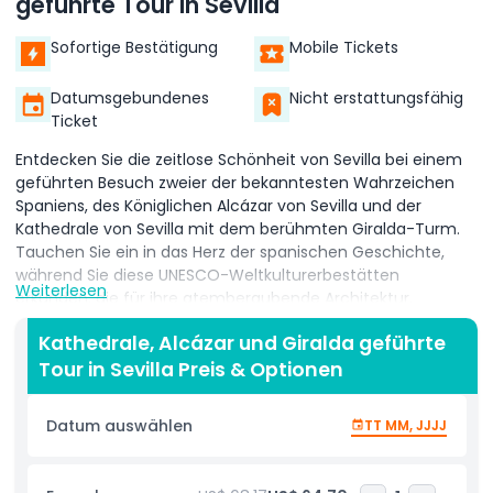
geführte Tour in Sevilla
Sofortige Bestätigung
Mobile Tickets
Datumsgebundenes
Nicht erstattungsfähig
Ticket
Entdecken Sie die zeitlose Schönheit von Sevilla bei einem
geführten Besuch zweier der bekanntesten Wahrzeichen
Spaniens, des Königlichen Alcázar von Sevilla und der
Kathedrale von Sevilla mit dem berühmten Giralda-Turm.
Tauchen Sie ein in das Herz der spanischen Geschichte,
während Sie diese UNESCO-Weltkulturerbestätten
Weiterlesen
erkunden, die für ihre atemberaubende Architektur,
königliches Erbe und kulturelle Bedeutung bekannt sind.
Kathedrale, Alcázar und Giralda geführte
Schlendern Sie durch die beeindruckenden Säle, üppigen
Tour in Sevilla Preis & Optionen
Gärten und prächtigen Innenhöfe des Alcázar-Palastes,
eines der ältesten noch genutzten Königspaläste der Welt.
Fans von Game of Thrones erkennen mehrere Drehorte, die
Datum auswählen
TT MM, JJJJ
in der beliebten TV-Serie zu sehen sind. Bewundern Sie die
filigranen maurischen Designs des Palastes, die eleganten
Innenräume und den jahrhundertealten Charme, der