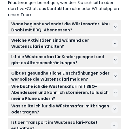
Erläuterungen benötigen, wenden Sie sich bitte über
den Live-Chat, das Kontaktformular oder WhatsApp an
unser Team.
Wann beginnt und endet die Wüstensafari Abu
Dhabi mit BBQ-Abendessen?
Die Wüstensafari beginnt normalerweise zwischen
Welche Aktivitäten sind während der
14:30 und 15:00 Uhr mit Abholung von Hotels in Abu
Wüstensafari enthalten?
Dhabi und dauert etwa 6 Stunden, endet gegen
Sie können aufregendes 4x4 Dünenfahren,
21:00 Uhr (Änderungen vorbehalten – bitte bei der
Ist die Wüstensafari für Kinder geeignet und
Kamelreiten, Sandboarding, Henna-Malerei und ein
Buchung bestätigen).
gibt es Altersbeschränkungen?
traditionelles BBQ-Abendessen mit arabischem
Kinder im Alter von 0 bis 12 Jahren zahlen
Tee, Kaffee und Datteln erwarten.
Gibt es gesundheitliche Einschränkungen oder
Kindertarife, und Babyschalen werden für Kinder
wer sollte die Wüstensafari meiden?
unter 4 Jahren gemäß den Vorschriften der VAE
Wie buche ich die Wüstensafari mit BBQ-
Schwangere Frauen und Gäste mit Rücken- oder
bereitgestellt. Kinder unter 3 Jahren wird jedoch
Abendessen und kann ich stornieren, falls sich
Nackenschmerzen, größeren Operationen,
nicht empfohlen, am Dünenfahren teilzunehmen.
meine Pläne ändern?
Herzproblemen oder anderen schweren
Sie können ganz einfach online auf dieser Website
medizinischen Bedingungen wird geraten, nicht am
Was sollte ich für die Wüstensafari mitbringen
buchen, mit Optionen für geteilten oder privaten
Dünenfahren der Safari teilzunehmen.
oder tragen?
4x4-Transport. Sie können bis zu 24 Stunden vor
Tragen Sie bequeme Kleidung und geschlossene
der Tour stornieren und erhalten eine
Ist der Transport im Wüstensafari-Paket
Schuhe, die für Sandaktivitäten geeignet sind; es ist
Rückerstattung abzüglich der Transfergebühren,
enthalten?