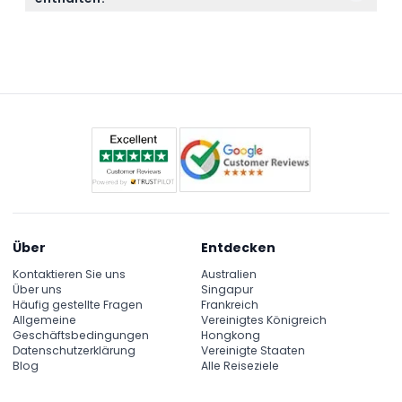
ratsam, einen Hut, Sonnenbrille und Sonnencreme
aber spätere Stornierungen oder Nichterscheinen
Ja, der Hin- und Rücktransport in einem
zum Sonnenschutz mitzunehmen.
werden vollständig berechnet.
klimatisierten 4x4 Land Cruiser ist auf
gemeinsamer Basis enthalten, private Optionen
sind gegen Aufpreis verfügbar.
Über
Entdecken
Kontaktieren Sie uns
Australien
Über uns
Singapur
Häufig gestellte Fragen
Frankreich
Allgemeine
Vereinigtes Königreich
Geschäftsbedingungen
Hongkong
Datenschutzerklärung
Vereinigte Staaten
Blog
Alle Reiseziele