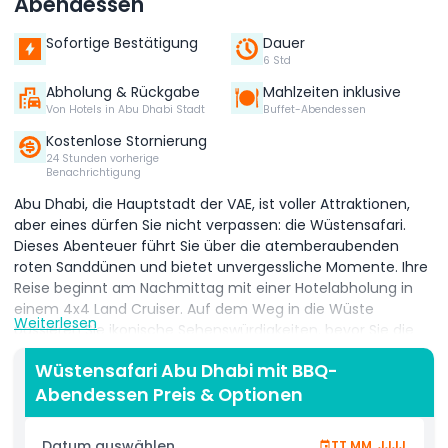
Abendessen
Sofortige Bestätigung
Dauer
6 Std
Abholung & Rückgabe
Mahlzeiten inklusive
Von Hotels in Abu Dhabi Stadt
Buffet-Abendessen
Kostenlose Stornierung
24 Stunden vorherige
Benachrichtigung
Abu Dhabi, die Hauptstadt der VAE, ist voller Attraktionen,
aber eines dürfen Sie nicht verpassen: die Wüstensafari.
Dieses Abenteuer führt Sie über die atemberaubenden
roten Sanddünen und bietet unvergessliche Momente. Ihre
Reise beginnt am Nachmittag mit einer Hotelabholung in
einem 4x4 Land Cruiser. Auf dem Weg in die Wüste
Weiterlesen
passieren Sie ikonische Sehenswürdigkeiten, bevor Sie die
Dünen für eine aufregende Dünenfahrt erreichen. Diese
Wüstensafari Abu Dhabi mit BBQ-
Achterbahn-ähnliche Fahrt dauert 20 bis 30 Minuten,
Abendessen Preis & Optionen
manchmal sogar bis zu 45 Minuten für einen zusätzlichen
Nervenkitzel. Obwohl sie ein Muss für Abenteuerlustige ist,
sollten Personen mit schweren Verletzungen oder
Datum auswählen
TT MM, JJJJ