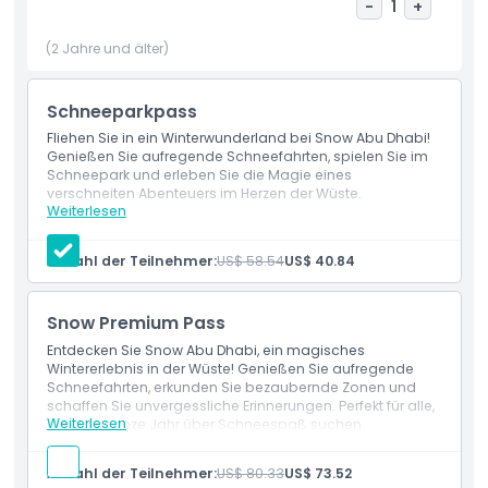
den Schnee im verspielten Troll Bowl, das Fliegen über den
-
1
+
Wald bei Flight of the Snowy Owl oder das Rutschen vom
(2 Jahre und älter)
Tree Slide vom verzauberten Baum ins Enchanted Café. Mit
Fahrgeschäften und Abenteuern für jedes Alter verspricht
Snow Abu Dhabi ein unvergessliches schneebedecktes
Schneeparkpass
Wunderland für alle.
Fliehen Sie in ein Winterwunderland bei Snow Abu Dhabi!
Genießen Sie aufregende Schneefahrten, spielen Sie im
Schneepark und erleben Sie die Magie eines
Highlights
verschneiten Abenteuers im Herzen der Wüste.
Weiterlesen
Leistungen
Eintritt in den Schneepark
Inklusivleistungen
Unbegrenzter Zugang zu den Fahrgeschäften: Polar
Anzahl der Teilnehmer:
US$ 58.54
US$ 40.84
Express Zug, Kristallkarussell, Schneehase,
Hasenhügel, Eis- und Flößen-Bumperröhren, Drift’s
Abfahrt, Eis- und Flößen-Schlittenrennen, Graupel’s
Richtlinie für Kinder und Erwachsene
Snow Premium Pass
Gipfel-Flucht, Troll-Schüssel, Flug der Schneeeule
Fleece-Handschuhe (25 AED), Jacken, Stiefel
Entdecken Sie Snow Abu Dhabi, ein magisches
Schließfach (35 AED)
Wintererlebnis in der Wüste! Genießen Sie aufregende
Ort
Schneefahrten, erkunden Sie bezaubernde Zonen und
schaffen Sie unvergessliche Erinnerungen. Perfekt für alle,
Weiterlesen
die das ganze Jahr über Schneespaß suchen.
Stornierungsbedingungen
Leistungen
Eintritt in den Snow Park
Anzahl der Teilnehmer:
US$ 80.33
US$ 73.52
Unbegrenzter Zugang zu den Parkfahrten: Polar