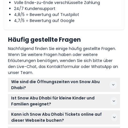
Volle Ende-zu-Ende verschlüsselte Zahlung
24/7 Kundensupport
4,8/5 ⭐ Bewertung auf Trustpilot
4,7/5 ⭐ Bewertung auf Google
Häufig gestellte Fragen
Nachfolgend finden Sie einige häufig gestellte Fragen.
Wenn Sie weitere Fragen haben oder weitere
Erläuterungen benötigen, wenden Sie sich bitte über
den Live-Chat, das Kontaktformular oder WhatsApp an
unser Team.
Wie sind die Öffnungszeiten von Snow Abu
Dhabi?
Snow Abu Dhabi ist von Sonntag bis Donnerstag von
Ist Snow Abu Dhabi für kleine Kinder und
10:00 bis 22:00 Uhr geöffnet und freitags und
Familien geeignet?
samstags von 10:00 bis 23:59 Uhr (Änderungen
Kinder unter 2 Jahren sind aus Sicherheitsgründen
vorbehalten – bitte bei der Buchung bestätigen).
Kann ich Snow Abu Dhabi Tickets online auf
nicht erlaubt. Kinder unter 14 Jahren müssen von
dieser Webseite buchen?
einem Erwachsenen ab 16 Jahren begleitet werden,
Ja, Sie können Ihre Tickets ganz einfach hier online