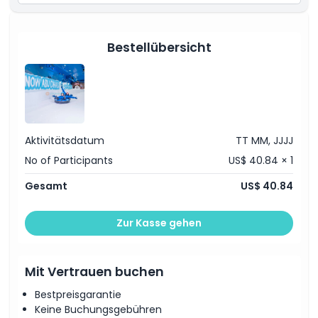
Express Zug, Crystal Karussell, Snow Hare’s, Bunny Hill,
Ice and Floe’s Stoßröhren, Drift’s Abfahrt, Ice and
Floe’s Schlittenrennen, Graupel’s Gipfel-Flucht, Troll
Bowl, Flug des Schneeeulchens
Bestellübersicht
Heiße Schokolade
Mahlzeit im Lodge Restaurant
Wasserdichte Handschuhe, Jacke, Stiefel
Schließfach (35 AED)
Aktivitätsdatum
TT MM, JJJJ
No of Participants
US$ 40.84 × 1
Gesamt
US$ 40.84
Zur Kasse gehen
Mit Vertrauen buchen
Bestpreisgarantie
Keine Buchungsgebühren