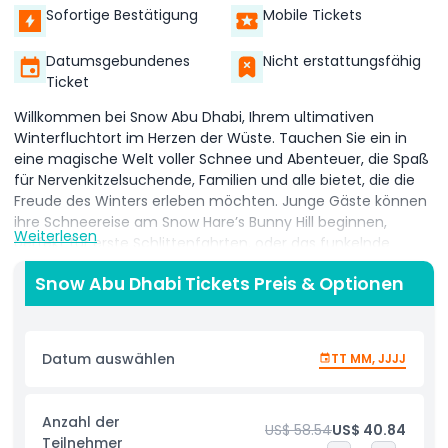
Sofortige Bestätigung
Mobile Tickets
Datumsgebundenes
Nicht erstattungsfähig
Ticket
Willkommen bei Snow Abu Dhabi, Ihrem ultimativen
Winterfluchtort im Herzen der Wüste. Tauchen Sie ein in
eine magische Welt voller Schnee und Abenteuer, die Spaß
für Nervenkitzelsuchende, Familien und alle bietet, die die
Freude des Winters erleben möchten. Junge Gäste können
ihre Schneereise am Snow Hare’s Bunny Hill beginnen,
Weiterlesen
perfekt für erste Schlittenfahrten, oder das funkelnde
Crystal Carousel im Snowflake Garden genießen. Familien
Snow Abu Dhabi Tickets Preis & Optionen
können den Polar Express Zug besteigen, um gemeinsam
den mystischen Wald und Schneehaufen zu erkunden. Für
mehr Nervenkitzel gleiten Sie mit den Bumper Tubes von
Ice and Floe über den Schnee oder rasen Sie die Abfahrt
Datum auswählen
TT MM, JJJJ
von Drift hinunter, während größere Abenteurer beim
Toboggan Race von Ice and Floe antreten oder durch
Kurven und Spiralen auf Graupel’s Summit Escape flitzen
Anzahl der
US$ 58.54
US$ 40.84
können. Einzigartige Erlebnisse umfassen das Rollen durch
Teilnehmer