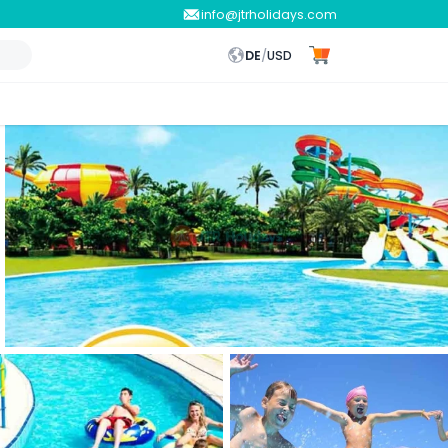
info@jtrholidays.com
DE
/
USD