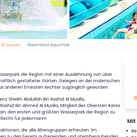
Al Quwain
Dreamland Aqua Park
asserpark der Region mit einer Ausdehnung von über
aftlich gestalteter Gärten. Gelegen an der malerischen
aus anderen Emiraten leichter zugänglich geworden.
enz Sheikh Abdullah Bin Rashid Al Mualla,
 Rashid Bin Ahmed Al Mualla, Mitglied des Obersten Rates
in, den ersten und größten Wasserpark der Region zu
 Recht für jedermann!
Mit
tionen, die alle Altersgruppen erfreuten. Im
Be
onen zu den bereits aufregenden und atemberaubenden