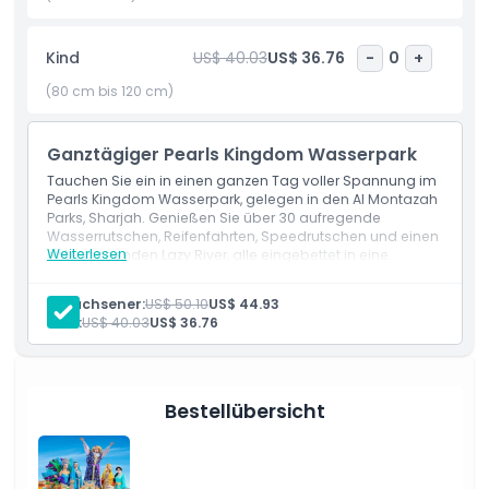
Kind
US$ 40.03
US$ 36.76
-
0
+
Inklusivleistungen
(80 cm bis 120 cm)
Richtlinie für Kinder und Erwachsene
Ganztägiger Pearls Kingdom Wasserpark
Tauchen Sie ein in einen ganzen Tag voller Spannung im
Ausschlüsse
Pearls Kingdom Wasserpark, gelegen in den Al Montazah
Parks, Sharjah. Genießen Sie über 30 aufregende
Wasserrutschen, Reifenfahrten, Speedrutschen und einen
Öffnungszeiten
Weiterlesen
entspannenden Lazy River, alle eingebettet in eine
magische Piratenwelt. Perfekt für Familien und
Abenteuerlustige, gibt Ihnen dieses Ticket
Erwachsener:
US$ 50.10
US$ 44.93
Dinge, die Sie wissen sollten
uneingeschränkten Zugang zu allen Fahrgeschäften und
Kind:
US$ 40.03
US$ 36.76
Attraktionen den ganzen Tag über.
Leistungen
Ort
Alle Fahrgeschäfte im Pearls Kingdom Wasserpark
Kostenlose Sonnenliegen und Schwimmwesten nach
Verfügbarkeit
Bestellübersicht
Reifen für Fahrten sowie Kinder-Schwimmwesten
Wie man dorthin gelangt
werden kostenlos bereitgestellt und sollten bei den
Fahrten verwendet werden, die sie erfordern
Kostenlose Parkplätze verfügbar