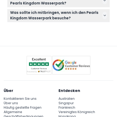
volle Privatsphäre geboten wird und Jungen über
erfordern, bereitgestellt.
Pearls Kingdom Wasserpark?
120 cm an diesem Tag nicht erlaubt sind.
Tickets sind nicht erstattungsfähig und können
Was sollte ich mitbringen, wenn ich den Pearls
unter keinen Umständen storniert werden.
Kingdom Wasserpark besuche?
Bringen Sie Badebekleidung, Ihr eigenes Handtuch,
Sonnenschutz und bequeme Wasserschuhe mit;
beachten Sie auch, dass Speisen und Getränke
nicht im Preis enthalten sind, planen Sie dies also
entsprechend ein.
Über
Entdecken
Kontaktieren Sie uns
Australien
Über uns
Singapur
Häufig gestellte Fragen
Frankreich
Allgemeine
Vereinigtes Königreich
Geschäftsbedingungen
Hongkong