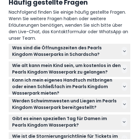
Häufig gestellte Fragen
Nachfolgend finden Sie einige häufig gestellte Fragen.
Wenn Sie weitere Fragen haben oder weitere
Erläuterungen benötigen, wenden Sie sich bitte über
den Live-Chat, das Kontaktformular oder WhatsApp an
unser Team.
Was sind die Öffnungszeiten des Pearls
Kingdom Wasserparks in Schardscha?
Der Wasserpark ist montags, mittwochs und
Wie alt kann mein Kind sein, um kostenlos in den
donnerstags von 10 bis 19 Uhr geöffnet; dienstags
Pearls Kingdom Wasserpark zu gelangen?
von 10 bis 22 Uhr (Damentag); und freitags bis
Kann ich mein eigenes Handtuch mitbringen
Kinder unter 80 cm Körpergröße haben freien
sonntags von 10 bis 20 Uhr (Änderungen
oder einen Schließfach im Pearls Kingdom
Eintritt, während Kinder zwischen 80 cm und 120 cm
vorbehalten – bitte bestätigen Sie die Zeiten bei der
Wasserpark mieten?
den Kinderpreis zahlen.
Buchung).
Schließfachvermietungen und Handtücher sind
Werden Schwimmwesten und Liegen im Pearls
nicht im Ticketpreis enthalten, daher planen Sie, Ihr
Kingdom Wasserpark bereitgestellt?
eigenes Handtuch mitzubringen und die
Ja, kostenlose Liegen und Schwimmwesten sind
Schließfächer im Park gegen Gebühr zu nutzen.
Gibt es einen speziellen Tag für Damen im
nach dem Prinzip ‚Wer zuerst kommt, mahlt zuerst‘
Pearls Kingdom Wasserpark?
verfügbar; außerdem werden Tubes und Kinder-
Ja, der Frauenabend ist jeden Dienstag, an dem
Schwimmwesten kostenlos für die Fahrten, die sie
Wie ist die Stornierungsrichtlinie für Tickets im