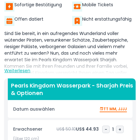
Sofortige Bestätigung
Mobile Tickets
Offen datiert
Nicht erstattungsfähig
Sind Sie bereit, in ein aufregendes Wunderland voller
wütender Piraten, versunkener Schätze, Zauberteppiche,
riesiger Paläste, verborgener Galaxien und vielem mehr
entführt zu werden? Nun, das und noch vieles mehr
erwartet Sie im Pearls Kingdom Wasserpark Sharjah.
Kommen Sie mit Ihren Freunden und Ihrer Familie vorbei,
Weiterlesen
und das Pearl Kingdom verspricht Ihnen einen Tag voller
ununterbrochener Aufregung und Unterhaltung. Dieses
Pearls Kingdom Wasserpark - Sharjah Preis
Wasserwunderland bietet aufregende Wasserrutschen,
& Optionen
Reifenfahrten, Speed-Rutschen und einen treffend
benannten Lazy River, um alle Familienmitglieder zu
begeistern. Erleben Sie unbegrenzten Spaß und Nervenkitzel
Datum auswählen
TT MM, JJJJ
zusammen mit Ihren Freunden und Ihrer Familie im Pearls
Kingdom Wasserpark in der Al Khalidia Straße - Sharjah.
Erwachsener
US$ 50.10
US$ 44.93
-
1
+
(Über 120 cm)
Highlights