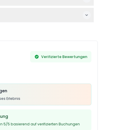
 kann Ihnen helfen, längere Warteschlangen
und wählen, ob Sie mit dem Aufzug oder
Verifizierte Bewertungen
ngen
es Erlebnis
tung
n 5/5 basierend auf verifizierten Buchungen