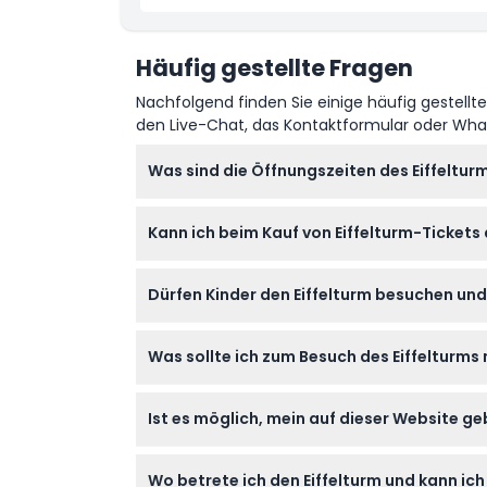
Häufig gestellte Fragen
Nachfolgend finden Sie einige häufig gestellt
den Live-Chat, das Kontaktformular oder Wh
Was sind die Öffnungszeiten des Eiffelturm
Der Eiffelturm ist täglich von 9:30 Uhr bis 23
Kann ich beim Kauf von Eiffelturm-Ticket
Buchung).
Ja, Sie können hier Tickets mit bevorzugte
Dürfen Kinder den Eiffelturm besuchen un
Kinder im Alter von 0-14 Jahren müssen von
Was sollte ich zum Besuch des Eiffelturms
Erwachsene zahlen.
Bringen Sie Ihr ausgedrucktes oder digitales T
Ist es möglich, mein auf dieser Website g
vor dem Betreten vorbereitet.
Alle Buchungen sind endgültig und nicht erst
Wo betrete ich den Eiffelturm und kann ic