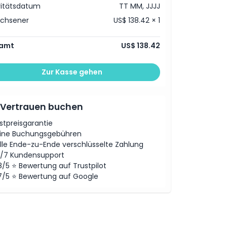
vitätsdatum
TT MM, JJJJ
achsener
US$ 138.42 × 1
amt
US$ 138.42
Zur Kasse gehen
 Vertrauen buchen
stpreisgarantie
ine Buchungsgebühren
lle Ende-zu-Ende verschlüsselte Zahlung
/7 Kundensupport
8/5 ⭐ Bewertung auf Trustpilot
7/5 ⭐ Bewertung auf Google