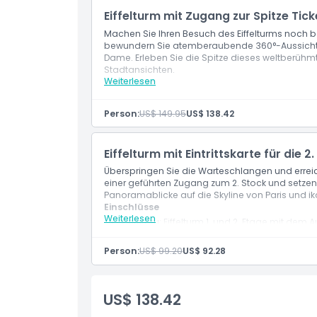
Eiffelturm mit Zugang zur Spitze Tick
Machen Sie Ihren Besuch des Eiffelturms noch 
Ausschlüsse
bewundern Sie atemberaubende 360°-Aussichten
Dame. Erleben Sie die Spitze dieses weltberühm
Stadtansichten.
Öffnungszeiten
Weiterlesen
Leistungen
Eintritt zum: Eiffelturm (zweiter Stock oder G
Vorausbezahlter Zugang zum Eiffelturm zum z
Person:
US$ 149.95
US$ 138.42
Dinge, die Sie wissen sollten
Dies ist keine geführte Tour; Ihr englischspr
Wenn die Gipfeloption gewählt wird, wird Ih
Besucher betreten den Gipfel eigenständig
Eiffelturm mit Eintrittskarte für die 2
Ort
Überspringen Sie die Warteschlangen und erreich
einer geführten Zugang zum 2. Stock und setzen S
Panoramablicke auf die Skyline von Paris und 
So lösen Sie ein
Einschlüsse
Weiterlesen
Eintritt zu: Eiffelturm 1. und 2. Etage mit dem 
Englischsprachige Gastgeberunterstützung (b
Stornierungsbedingungen
Person:
US$ 99.20
US$ 92.28
US$ 138.42