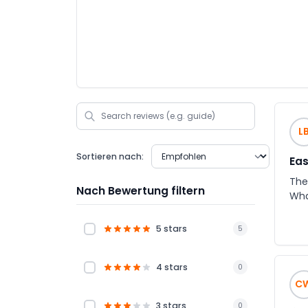
L
Sortieren nach:
Eas
The
Nach Bewertung filtern
Wha
5 stars
5
4 stars
0
C
3 stars
0