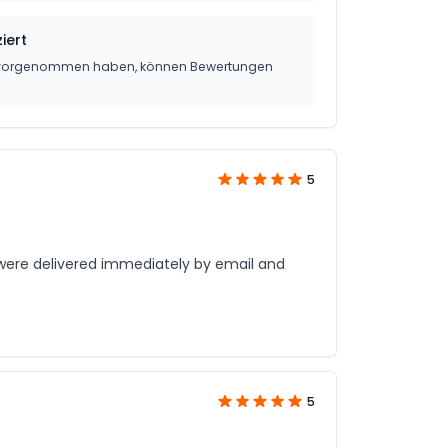
iert
g vorgenommen haben, können Bewertungen
5
were delivered immediately by email and
5