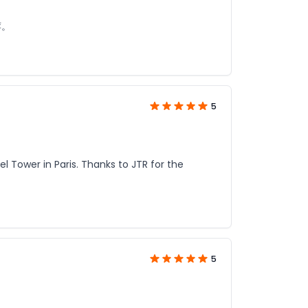
荐。
5
fel Tower in Paris. Thanks to JTR for the
5