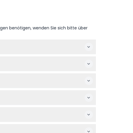
ngen benötigen, wenden Sie sich bitte über
itte bestätigen Sie die Zeiten bei der
 am Eingang zu vermeiden.
 ab 15 Jahren den gleichen Tarif wie
ich, und seien Sie auf Sicherheitskontrollen
 erstattet oder geändert werden.