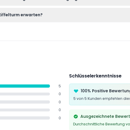
 und Eingang 2 (Ost). Eingang 2 ist oft weniger überlaufen und
iffelturm erwarten?
einen 360°-Panoramablick genießen, auf dem Glasboden gehen 
ze gelangen.
Schlüsselerkenntnisse
5
100% Positive Bewertu
0
5 von 5 Kunden empfehlen dies
0
0
Ausgezeichnete Bewer
0
Durchschnittliche Bewertung vo