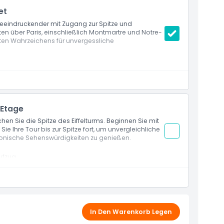
et
beeindruckender mit Zugang zur Spitze und
 über Paris, einschließlich Montmartre und Notre-
ten Wahrzeichens für unvergessliche
ipfel mit Vorauszahlung)
weiten Stock oder Gipfel je nach Ihrer Wahl
achiger Gastgeber begleitet Sie bis zum 2. Stock
r Gastgeber Sie zum Aufzug der Gipfeletage führen
. Etage
en Sie die Spitze des Eiffelturms. Beginnen Sie mit
ie Ihre Tour bis zur Spitze fort, um unvergleichliche
ikonische Sehenswürdigkeiten zu genießen.
Aufzug
is zur zweiten Etage des Eiffelturms)
In Den Warenkorb Legen