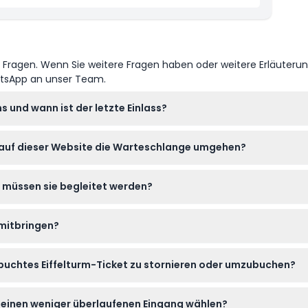
e Fragen. Wenn Sie weitere Fragen haben oder weitere Erläuteru
atsApp an unser Team.
s und wann ist der letzte Einlass?
:00 Uhr geöffnet, der letzte Einlass ist um 22:45 Uhr (änderbar – b
s auf dieser Website die Warteschlange umgehen?
m Einlass buchen, um Zeit zu sparen und lange Warteschlangen
d müssen sie begleitet werden?
 einem zahlenden Erwachsenen begleitet werden, während Kinder
 mitbringen?
icket für den Eintritt mit, einen gültigen Ausweis, falls erforderl
ebuchtes Eiffelturm-Ticket zu stornieren oder umzubuchen?
attungsfähig; einmal bestätigt, können Tickets nicht storniert,
h einen weniger überlaufenen Eingang wählen?