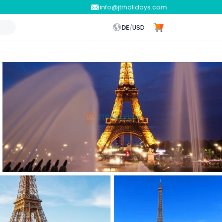
info@jtrholidays.com
DE
/
USD