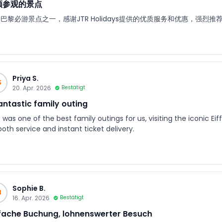
须参观的景点
巴黎必游景点之一，感谢JTR Holidays提供的优质服务和优惠，强烈推
Priya S.
S
20. Apr. 2026
Bestätigt
antastic family outing
 was one of the best family outings for us, visiting the iconic Eif
oth service and instant ticket delivery.
Sophie B.
B
16. Apr. 2026
Bestätigt
fache Buchung, lohnenswerter Besuch