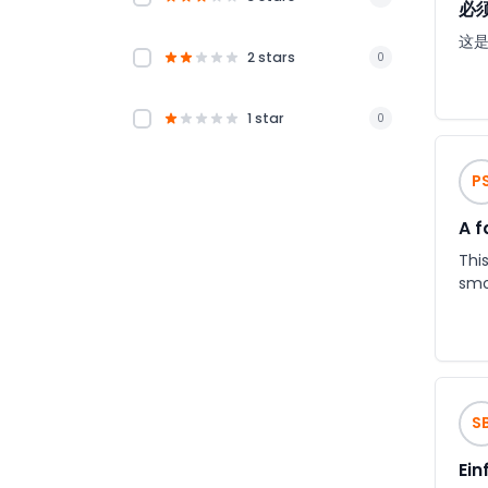
必
这是
2 stars
0
1 star
0
P
A f
This
smo
S
Ein